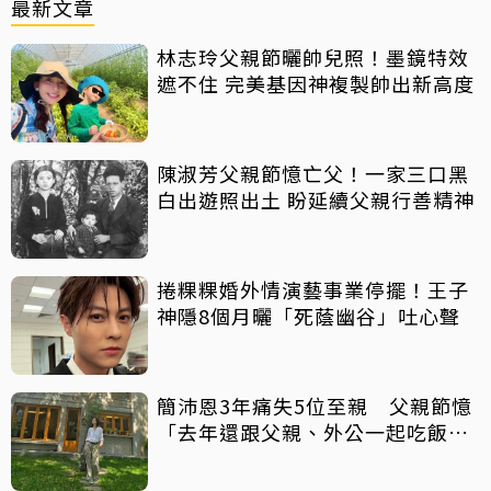
最新文章
林志玲父親節曬帥兒照！墨鏡特效
遮不住 完美基因神複製帥出新高度
陳淑芳父親節憶亡父！一家三口黑
白出遊照出土 盼延續父親行善精神
捲粿粿婚外情演藝事業停擺！王子
神隱8個月曬「死蔭幽谷」吐心聲
簡沛恩3年痛失5位至親 父親節憶
「去年還跟父親、外公一起吃飯聊
天」