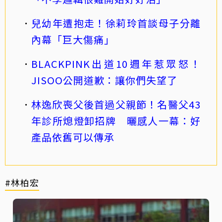
兒幼年遭抱走！徐莉玲首談母子分離
內幕「巨大傷痛」
BLACKPINK出道10週年惹眾怒！
JISOO公開道歉：讓你們失望了
林逸欣喪父後首過父親節！名醫父43
年診所熄燈卸招牌 曬感人一幕：好
產品依舊可以傳承
#林柏宏