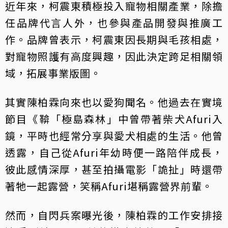
近年來，柯震東積極投入寵物相關產業，除擔
任品牌代言人外，也參與產品開發與推廣工
作。品牌曾表示，柯震東因長期與毛孩相處，
對寵物照護有高度興趣，因此決定跨足相關領
域，拓展事業版圖。
其實陳柏霖向來也以愛狗聞名。他過去在實境
節目《鞥「極島森林」中曾帶著柴犬Afuri入
鏡，平時也經常分享與愛犬相處的生活。他曾
透露，自己從Afuri年幼時便一路陪伴成長，
彼此感情深厚，甚至拍攝電影「詭扯」時還帶
著牠一起露營，笑稱Afuri堪稱露營界前輩。
然而，自閃兵案曝光後，陳柏霖的工作安排接