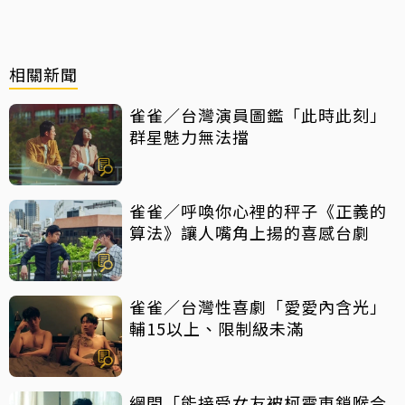
相關新聞
雀雀／台灣演員圖鑑「此時此刻」
群星魅力無法擋
雀雀／呼喚你心裡的秤子《正義的
算法》讓人嘴角上揚的喜感台劇
雀雀／台灣性喜劇「愛愛內含光」
輔15以上、限制級未滿
網問「能接受女友被柯震東鎖喉合