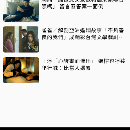
照嗎」 留言區答案一面倒
雀雀／解剖亞洲婚姻故事「不夠善
良的我們」成精彩台灣文學戲劇作
品
王淨「心酸畫面流出」 張榕容猙獰
爬行喊：比當人還累