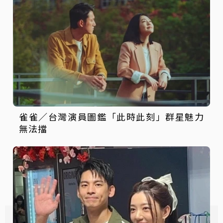
雀雀／台灣演員圖鑑「此時此刻」群星魅力
無法擋