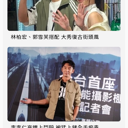
林柏宏、郭雪芙搭配 大秀復古街頭風
李李仁高鐵上鬥毆 被猛上銬全手瘀青