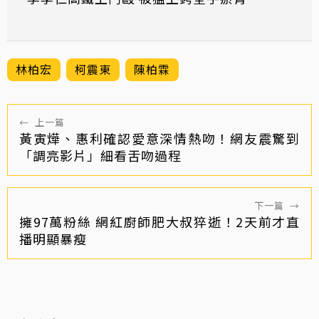
林柏宏
柯震東
陳柏霖
←
上一篇
黃寅燁、惠利確認愛意深情熱吻！網友震驚到
「調亮影片」細看舌吻過程
下一篇
→
擁97萬粉絲 網紅廚師肥大叔猝逝！2天前才直
播明顯暴瘦