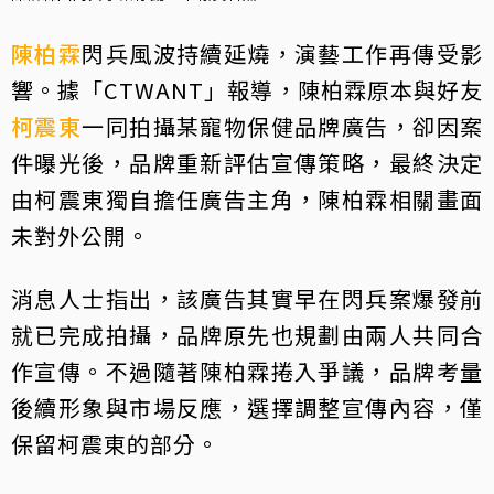
陳柏霖
閃兵風波持續延燒，演藝工作再傳受影
響。據「CTWANT」報導，陳柏霖原本與好友
柯震東
一同拍攝某寵物保健品牌廣告，卻因案
件曝光後，品牌重新評估宣傳策略，最終決定
由柯震東獨自擔任廣告主角，陳柏霖相關畫面
未對外公開。
消息人士指出，該廣告其實早在閃兵案爆發前
就已完成拍攝，品牌原先也規劃由兩人共同合
作宣傳。不過隨著陳柏霖捲入爭議，品牌考量
後續形象與市場反應，選擇調整宣傳內容，僅
保留柯震東的部分。