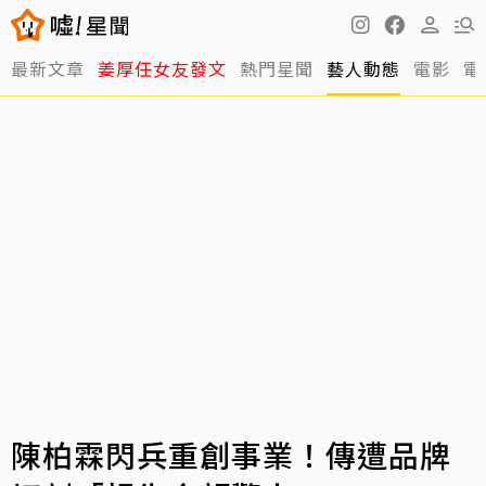
最新文章
姜厚任女友發文
熱門星聞
藝人動態
電影
電
陳柏霖閃兵重創事業！傳遭品牌