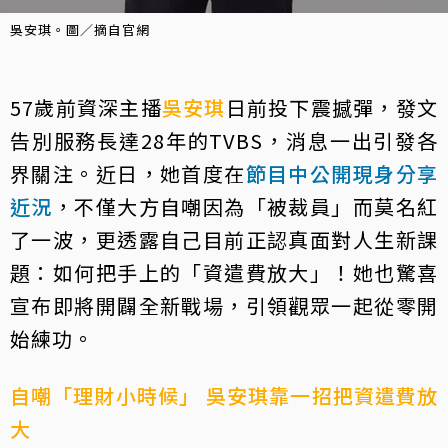
吳安琪。圖／摘自官網
57歲前資深主播
吳安琪
日前投下震撼彈，發文
告別服務長達28年的TVBS，消息一出引發各
界關注。近日，她首度在
節目中公開現身分享
近況
，不僅大方自嘲因為「被裁員」而莫名紅
了一波，更透露自己目前正認真面對人生新課
題：如何把手上的「資遣費放大」！她也驚喜
宣布即將開闢全新戰場，引領觀眾一起從零開
始練功。
自嘲「理財小時候」 吳安琪靠一招把資遣費放
大