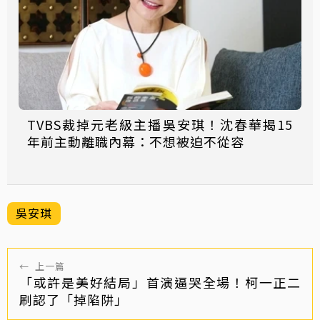
TVBS裁掉元老級主播吳安琪！沈春華揭15
年前主動離職內幕：不想被迫不從容
吳安琪
←
上一篇
「或許是美好結局」首演逼哭全場！柯一正二
刷認了「掉陷阱」