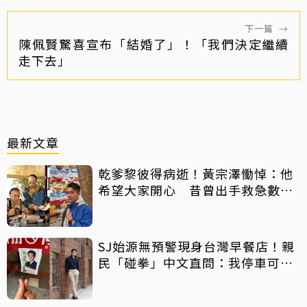
下一篇
→
陳佩賢驚喜宣布「結婚了」！「我們決定繼續
走下去」
最新文章
乾爹黎彼得病逝！黃宗澤慟悼：他
希望大家開心 昔曾出手救急數十
萬手術費
SJ始源無預警現身台灣早餐店！親
民「碰拳」中文直問：我停車可以
嗎？