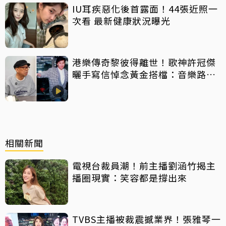
IU耳疾惡化後首露面！44張近照一
次看 最新健康狀況曝光
港樂傳奇黎彼得離世！歌神許冠傑
曬手寫信悼念黃金搭檔：音樂路上
感恩有您
相關新聞
電視台裁員潮！前主播劉涵竹揭主
播圈現實：笑容都是撐出來
TVBS主播被裁震撼業界！張雅琴一