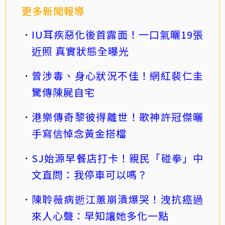
更多新聞報導
IU耳疾惡化後首露面！一口氣曬19張
近照 真實狀態全曝光
曾涉毒、身心狀況不佳！網紅裴仁圭
驚傳陳屍自宅
港樂傳奇黎彼得離世！歌神許冠傑曬
手寫信悼念黃金搭檔
SJ始源早餐店打卡！親民「碰拳」中
文直問：我停車可以嗎？
陳聆薇病逝江蕙崩潰爆哭！洩抗癌過
來人心聲：早知讓她多化一點