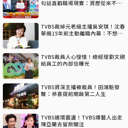
句話直戳職場現實：資歷從來不是
保障
TVBS裁掉元老級主播吳安琪！沈春
華揭15年前主動離職內幕：不想被
迫不從容
TVBS裁員人心惶惶！總經理劉文硯
給員工的內部信曝光
TVBS資深主播被裁員！田鴻魁發
聲：恭喜提前開啟第二人生
TVBS連環震盪！TVBS爆藝人出走
陳亞蘭去留掀關注