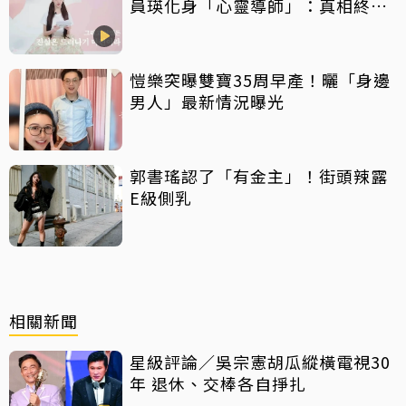
員瑛化身「心靈導師」：真相終會
大白
愷樂突曝雙寶35周早產！曬「身邊
男人」最新情況曝光
郭書瑤認了「有金主」！街頭辣露
E級側乳
相關新聞
星級評論／吳宗憲胡瓜縱橫電視30
年 退休、交棒各自掙扎