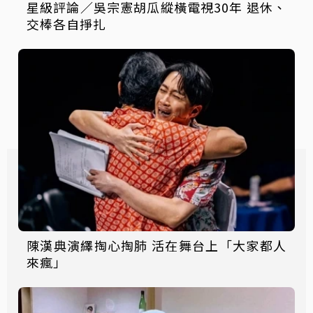
星級評論／吳宗憲胡瓜縱橫電視30年 退休、
交棒各自掙扎
陳漢典演繹掏心掏肺 活在舞台上「大家都人
來瘋」