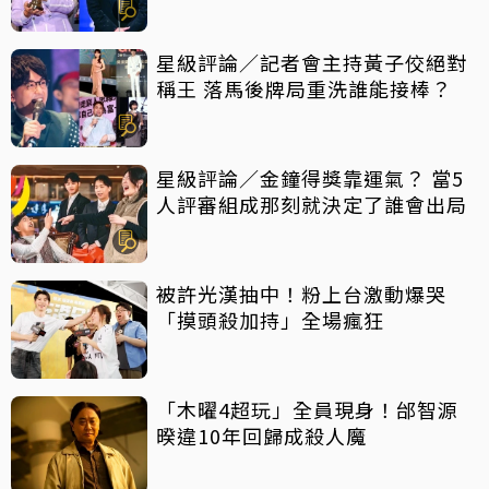
星級評論／記者會主持黃子佼絕對
稱王 落馬後牌局重洗誰能接棒？
星級評論／金鐘得獎靠運氣？ 當5
人評審組成那刻就決定了誰會出局
被許光漢抽中！粉上台激動爆哭
「摸頭殺加持」全場瘋狂
「木曜4超玩」全員現身！邰智源
暌違10年回歸成殺人魔