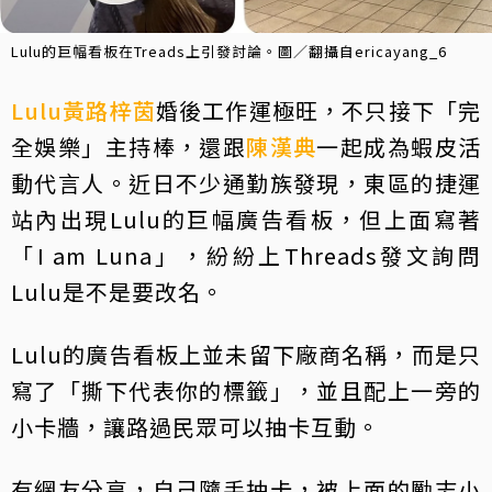
Lulu的巨幅看板在Treads上引發討論。圖／翻攝自ericayang_6
Lulu
黃路梓茵
婚後工作運極旺，不只接下「完
全娛樂」主持棒，還跟
陳漢典
一起成為蝦皮活
動代言人。近日不少通勤族發現，東區的捷運
站內出現Lulu的巨幅廣告看板，但上面寫著
「I am Luna」，紛紛上Threads發文詢問
Lulu是不是要改名。
Lulu的廣告看板上並未留下廠商名稱，而是只
寫了「撕下代表你的標籤」，並且配上一旁的
小卡牆，讓路過民眾可以抽卡互動。
有網友分享，自己隨手抽卡，被上面的勵志小