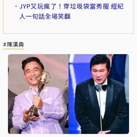
JYP又玩瘋了！穿垃圾袋當秀服 經紀
人一句話全場笑翻
#陳漢典