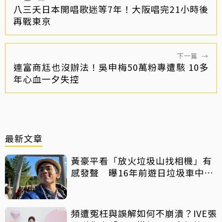
八三夭日本開唱歌迷等7年！大阪唱完21小時後
再戰東京
下一篇
→
連富商尪也沒辦法！吳申梅50萬粉專遭駭 10多
年心血一夕失控
最新文章
黃豪平看「放火垃圾山找相機」有
感發聲 曝16年前遊日垃圾車中含
淚找御守
頻遭冤枉與誤解如何不崩潰？IVE張