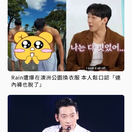
Rain遭爆在澳洲公園換衣服 本人鬆口認「連
內褲也脫了」