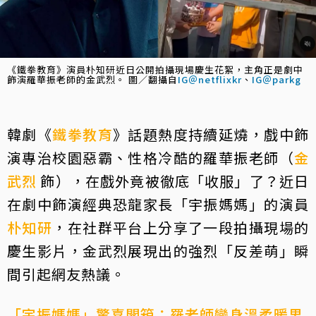
《鐵拳教育》演員朴知研近日公開拍攝現場慶生花絮，主角正是劇中
飾演羅華振老師的金武烈。 圖／翻攝自
IG＠netflixkr
、
IG＠parkg
韓劇《
鐵拳教育
》話題熱度持續延燒，戲中飾
演專治校園惡霸、性格冷酷的羅華振老師（
金
武烈
飾），在戲外竟被徹底「收服」了？近日
在劇中飾演經典恐龍家長「宇振媽媽」的演員
朴知研
，在社群平台上分享了一段拍攝現場的
慶生影片，金武烈展現出的強烈「反差萌」瞬
間引起網友熱議。
「宇振媽媽」驚喜開箱：羅老師變身溫柔暖男