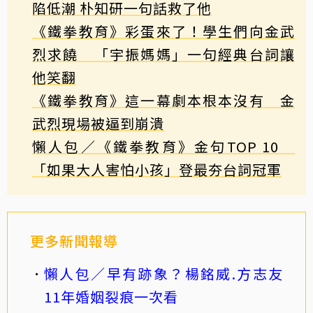
陷低潮 朴知研一句話救了他
《鐵拳教育》彩蛋來了！學生們向金武
烈求饒 「宇振媽媽」一句經典台詞讓
他笑翻
《鐵拳教育》這一幕劇本根本沒有 金
武烈現場被逼到崩潰
懶人包／《鐵拳教育》金句TOP 10
「如果大人害怕小孩」登最夯台詞冠軍
更多新聞報導
懶人包／早有跡象？楊銘威.方志友
11年婚姻裂痕一次看