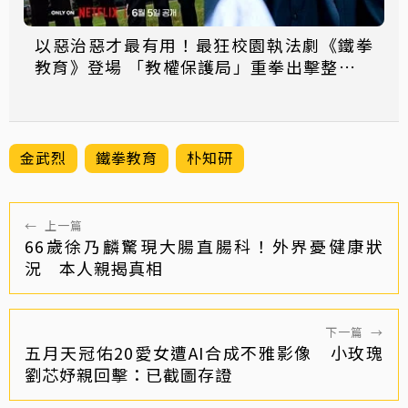
以惡治惡才最有用！最狂校園執法劇《鐵拳
教育》登場 「教權保護局」重拳出擊整頓失
序校園太爽
金武烈
鐵拳教育
朴知研
←
上一篇
66歲徐乃麟驚現大腸直腸科！外界憂健康狀
況 本人親揭真相
下一篇
→
五月天冠佑20愛女遭AI合成不雅影像 小玫瑰
劉芯妤親回擊：已截圖存證