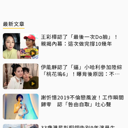
最新文章
王彩樺認了「最後一次Do臉」！
親揭內幕：這次做完撐10幾年
伊能靜認了「逼」小哈利參加陸綜
「桃花塢6」！曝背後原因：不希
望孩子過得太容易
謝忻憶2019不倫戀風波！工作瞬間
歸零 認「咎由自取」吐心聲
33歲港星彭翔翎告別9年演員生