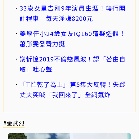
33歲女星告別9年演員生涯！轉行開
計程車 每天淨賺8200元
姜厚任小24歲女友IQ160遭疑造假！
蕭彤雯發聲力挺
謝忻憶2019不倫戀風波！認「咎由自
取」吐心聲
「T恤乾了為止」第5集大反轉！失蹤
丈夫突喊「我回來了」全網氣炸
#金武烈