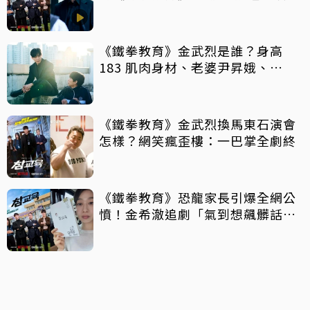
局」重拳出擊整頓失序校園太爽
《鐵拳教育》金武烈是誰？身高
183 肌肉身材、老婆尹昇娥、
《Sweet Home》金英厚⋯快認
識！
《鐵拳教育》金武烈換馬東石演會
怎樣？網笑瘋歪樓：一巴掌全劇終
《鐵拳教育》恐龍家長引爆全網公
憤！金希澈追劇「氣到想飆髒話」
演員朴知研親曝心聲