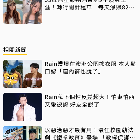
涯！轉行開計程車 每天淨賺8200
元「收入反而更穩定」
相關新聞
Rain遭爆在澳洲公園換衣服 本人鬆
口認「連內褲也脫了」
Rain私下個性反差超大！怕東怕西
又愛被誇 好友全說了
以惡治惡才最有用！最狂校園執法
劇《鐵拳教育》登場 「教權保護