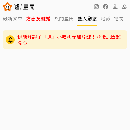
伊能靜認了「逼」小哈利參加陸綜！背後原因超
最新文章
方志友離婚
熱門星聞
藝人動態
電影
電視
暖心
王彩樺認了「最後一次Do臉」 親揭內幕：這次做
完撐10幾年