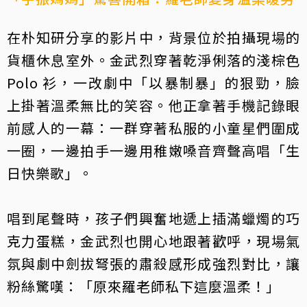
在朴知研分享的影片中，背景位於拍攝現場的
貨櫃休息室外。金武烈穿著乾淨俐落的淺棕色
Polo 衫，一改劇中「以暴制暴」的狠勁，臉
上掛著溫柔無比的笑容。他正拿著手機記錄眼
前感人的一幕：一群穿著私服的小童星們圍成
一圈，一邊拍手一邊用稚嫩嗓音齊聲高唱「生
日快樂歌」。
唱到尾聲時，孩子們興奮地遞上插滿蠟燭的巧
克力蛋糕，金武烈也開心地跟著歡呼，現場氣
氛與劇中劍拔弩張的肅殺感形成強烈對比，讓
粉絲驚嘆：「原來羅老師私下這麼溫柔！」