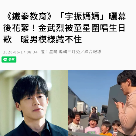
《鐵拳教育》「宇振媽媽」曬幕
後花絮！金武烈被童星圍唱生日
歌 暖男模樣藏不住
噓！星聞 編輯三月兔／綜合報導
2026-06-17 08:34