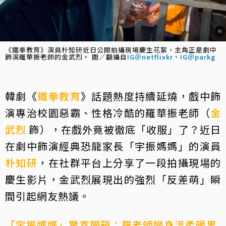
《鐵拳教育》演員朴知研近日公開拍攝現場慶生花絮，主角正是劇中
飾演羅華振老師的金武烈。 圖／翻攝自
IG＠netflixkr
、
IG＠parkg
韓劇《
鐵拳教育
》話題熱度持續延燒，戲中飾
演專治校園惡霸、性格冷酷的羅華振老師（
金
武烈
飾），在戲外竟被徹底「收服」了？近日
在劇中飾演經典恐龍家長「宇振媽媽」的演員
朴知研
，在社群平台上分享了一段拍攝現場的
慶生影片，金武烈展現出的強烈「反差萌」瞬
間引起網友熱議。
「宇振媽媽」驚喜開箱：羅老師變身溫柔暖男