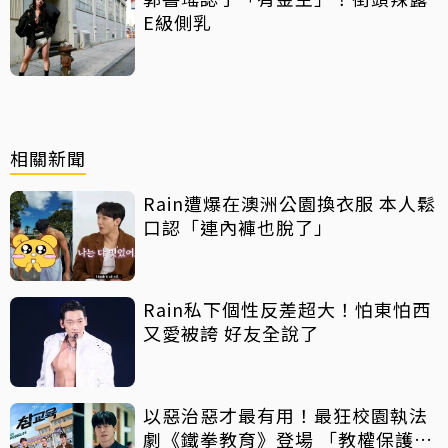
E級側乳
相關新聞
Rain遭爆在澳洲公園換衣服 本人鬆
口認「連內褲也脫了」
Rain私下個性反差超大！怕東怕西
又愛被誇 好友全說了
以惡治惡才最有用！最狂校園執法
劇《鐵拳教育》登場 「教權保護