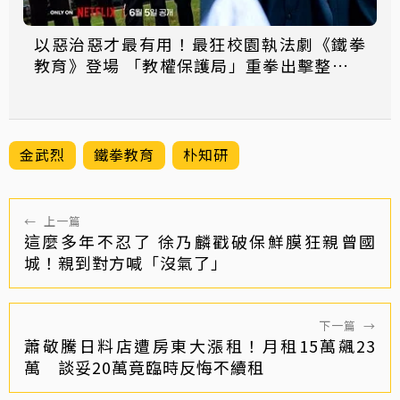
以惡治惡才最有用！最狂校園執法劇《鐵拳
教育》登場 「教權保護局」重拳出擊整頓失
序校園太爽
金武烈
鐵拳教育
朴知研
←
上一篇
這麼多年不忍了 徐乃麟戳破保鮮膜狂親曾國
城！親到對方喊「沒氣了」
下一篇
→
蕭敬騰日料店遭房東大漲租！月租15萬飆23
萬 談妥20萬竟臨時反悔不續租