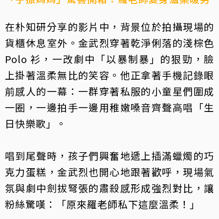
在朴知研分享的影片中，背景位於拍攝現場的
貨櫃休息室外。金武烈穿著乾淨俐落的淺棕色
Polo 衫，一改劇中「以暴制暴」的狠勁，臉
上掛著溫柔無比的笑容。他正拿著手機記錄眼
前感人的一幕：一群穿著私服的小童星們圍成
一圈，一邊拍手一邊用稚嫩嗓音齊聲高唱「生
日快樂歌」。
唱到尾聲時，孩子們興奮地遞上插滿蠟燭的巧
克力蛋糕，金武烈也開心地跟著歡呼，現場氣
氛與劇中劍拔弩張的肅殺感形成強烈對比，讓
粉絲驚嘆：「原來羅老師私下這麼溫柔！」