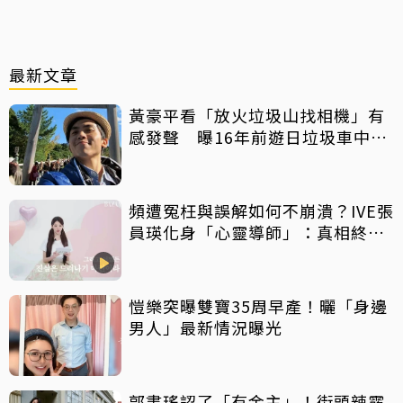
最新文章
黃豪平看「放火垃圾山找相機」有
感發聲 曝16年前遊日垃圾車中含
淚找御守
頻遭冤枉與誤解如何不崩潰？IVE張
員瑛化身「心靈導師」：真相終會
大白
愷樂突曝雙寶35周早產！曬「身邊
男人」最新情況曝光
郭書瑤認了「有金主」！街頭辣露