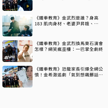
局」重拳出擊整頓失序校園太爽
《鐵拳教育》金武烈是誰？身高
183 肌肉身材、老婆尹昇娥、
《Sweet Home》金英厚⋯快認
識！
《鐵拳教育》金武烈換馬東石演會
怎樣？網笑瘋歪樓：一巴掌全劇終
《鐵拳教育》恐龍家長引爆全網公
憤！金希澈追劇「氣到想飆髒話」
演員朴知研親曝心聲