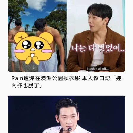
Rain遭爆在澳洲公園換衣服 本人鬆口認「連
內褲也脫了」