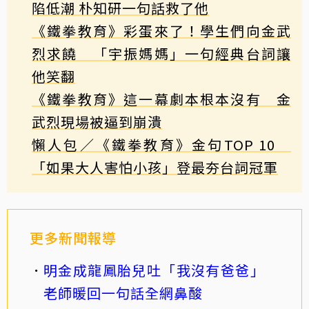
陷低潮 朴知研一句話救了他
《鐵拳教育》彩蛋來了！學生們向金武
烈求饒 「宇振媽媽」一句經典台詞讓
他笑翻
《鐵拳教育》這一幕劇本根本沒有 金
武烈現場被逼到崩潰
懶人包／《鐵拳教育》金句TOP 10
「如果大人害怕小孩」登最夯台詞冠軍
更多新聞報導
明金成龍鳳胎兒吐「我沒有爸爸」
老師暖回一句話全網鼻酸