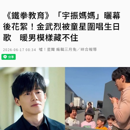
《鐵拳教育》「宇振媽媽」曬幕
後花絮！金武烈被童星圍唱生日
歌 暖男模樣藏不住
噓！星聞 編輯三月兔／綜合報導
2026-06-17 08:34