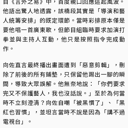
目《言外之易》中，首度親口回應這起風波。
他語出驚人地透露，該橋段其實是「導演和藝
人統籌安排」的既定環節。當時彩排原本僅是
要他唱一首廣東歌，但節目組臨時要求加演打
拳並與主持人互動，他只是按照指令完成動
作。
向佐直言最終播出畫面遭到「惡意剪輯」，刪
除了前後的所有鋪墊，只保留他踢出一腳的瞬
間，導致大眾誤解。他無奈地說：「你們要求
完又不保護藝人，我也沒話說。」至於為何當
時不立刻澄清？向佐自嘲「被黑慣了」、「黑
紅也習慣」，並坦言當時不說是因為「講不過
電視台」。