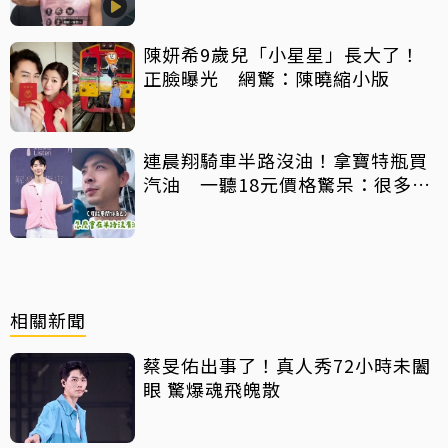
陳妍希9歲兒「小星星」長大了！
正臉曝光 網驚：陳曉縮小版
連晨翔騎車半路沒油！拿寶特瓶買
汽油 一聽18元價格驚呆：很多水
都比它還貴
相關新聞
蔡旻佑出事了！真人秀72小時未闔
眼 驚爆魂飛魄散