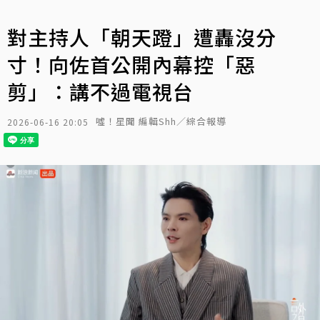
對主持人「朝天蹬」遭轟沒分
寸！向佐首公開內幕控「惡
剪」：講不過電視台
噓！星聞 編輯Shh／綜合報導
2026-06-16 20:05