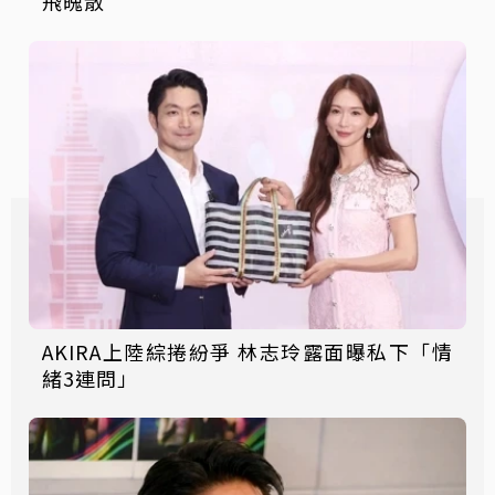
飛魄散
AKIRA上陸綜捲紛爭 林志玲露面曝私下「情
緒3連問」