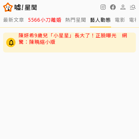
陳妍希9歲兒「小星星」長大了！正臉曝光 網
最新文章
5566小刀離婚
熱門星聞
藝人動態
電影
電
驚：陳曉縮小版
與台玻千金結婚12年被爆離婚 小刀認了！證實：
已分開一陣子