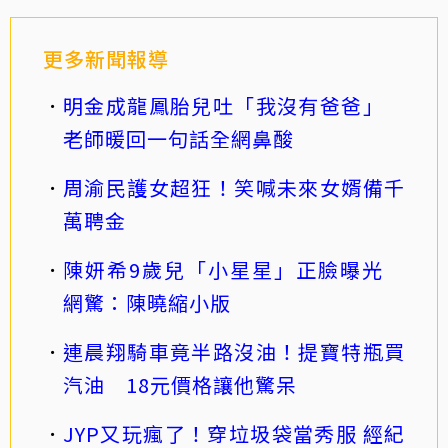
更多新聞報導
明金成龍鳳胎兒吐「我沒有爸爸」
老師暖回一句話全網鼻酸
周渝民護女超狂！笑喊未來女婿備千
萬聘金
陳妍希9歲兒「小星星」正臉曝光
網驚：陳曉縮小版
連晨翔騎車竟半路沒油！提寶特瓶買
汽油 18元價格讓他驚呆
JYP又玩瘋了！穿垃圾袋當秀服 經紀