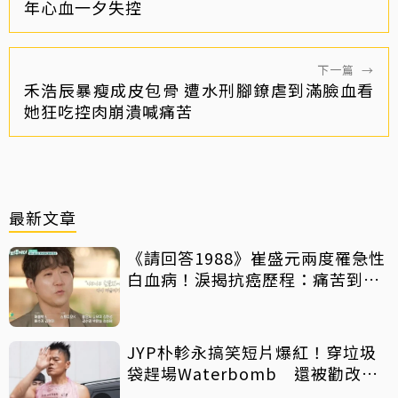
年心血一夕失控
下一篇
→
禾浩辰暴瘦成皮包骨 遭水刑腳鐐虐到滿臉血看
她狂吃控肉崩潰喊痛苦
最新文章
《請回答1988》崔盛元兩度罹急性
白血病！淚揭抗癌歷程：痛苦到不
想回想
JYP朴軫永搞笑短片爆紅！穿垃圾
袋趕場Waterbomb 還被勸改名
「JPG」