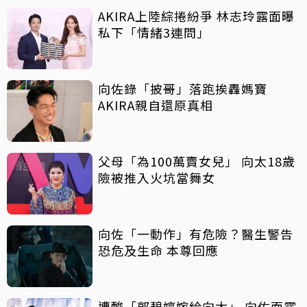
AKIRA上陸綜捲紛爭 林志玲露面曝
私下「情緒3連問」
向佐錄「披哥」落跑挨轟媽寶
AKIRA親自還原真相
父母「為100萬賣女兒」 向太18歲
險被推入火坑當舞女
向佐「一動作」有危險？醫生警告
恐危及生命 本尊回應
遭酸「郭碧婷嫁給向太」 向佐面露