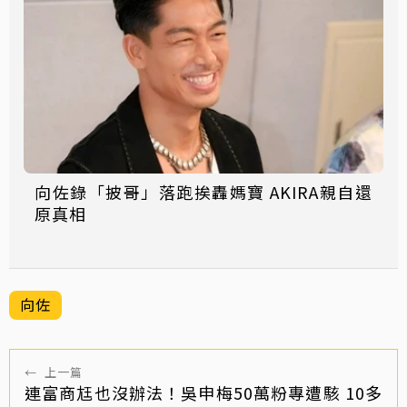
向佐錄「披哥」落跑挨轟媽寶 AKIRA親自還
原真相
向佐
←
上一篇
連富商尪也沒辦法！吳申梅50萬粉專遭駭 10多