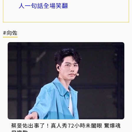
人一句話全場笑翻
#向佐
蔡旻佑出事了！真人秀72小時未闔眼 驚爆魂