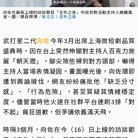
向佐在最新上線的訪談節目「言外之易」中談到對活動主持人踢腿風
波。圖／擷自微博／
易立竞丨言外之易
武打星二代
向佐
今年3月出席上海微短劇品質
盛典時，因在台上突然伸腿對主持人百克力施
展「朝天蹬」，腳尖險些掃到對方頭部，嚇得
主持人當場表情凝固。畫面曝光後，向佐隨即
遭到輿論撻伐，網友紛紛痛批他「缺乏分寸
感」、「行為危險」，甚至質疑其情緒穩定
度。儘管當時他火速在社群平台連刷3排「對
不起」瘋狂道歉，但爭議依舊滿天飛。
時隔3個月，向佐在今（16）日上線的訪談節