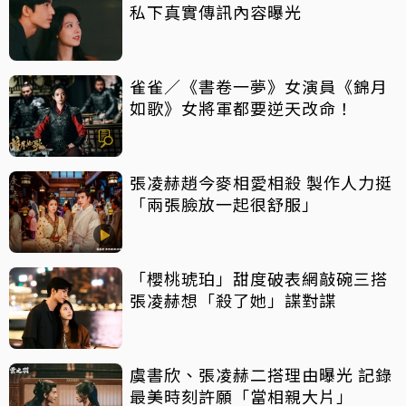
私下真實傳訊內容曝光
雀雀／《書卷一夢》女演員《錦月
如歌》女將軍都要逆天改命！
張凌赫趙今麥相愛相殺 製作人力挺
「兩張臉放一起很舒服」
「櫻桃琥珀」甜度破表網敲碗三搭
張凌赫想「殺了她」諜對諜
虞書欣、張凌赫二搭理由曝光 記錄
最美時刻許願「當相親大片」