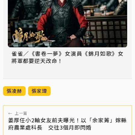
雀雀／《書卷一夢》女演員《錦月如歌》女
將軍都要逆天改命！
張凌赫
張家瑋
←
上一篇
姜厚任小2輪女友前夫曝光！以「余家菁」嫁縣
府農業處科長 交往3個月即閃婚