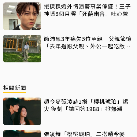
捲粿粿婚外情演藝事業停擺！王子
神隱8個月曬「死蔭幽谷」吐心聲
簡沛恩3年痛失5位至親 父親節憶
「去年還跟父親、外公一起吃飯聊
天」
相關新聞
趙今麥張凌赫2搭「櫻桃琥珀」爆
火 復刻「請回答1988」掀熱潮
張凌赫「櫻桃琥珀」二搭趙今麥