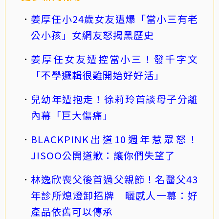
姜厚任小24歲女友遭爆「當小三有老
公小孩」女網友怒揭黑歷史
姜厚任女友遭控當小三！發千字文
「不學邏輯很難開始好好活」
兒幼年遭抱走！徐莉玲首談母子分離
內幕「巨大傷痛」
BLACKPINK出道10週年惹眾怒！
JISOO公開道歉：讓你們失望了
林逸欣喪父後首過父親節！名醫父43
年診所熄燈卸招牌 曬感人一幕：好
產品依舊可以傳承