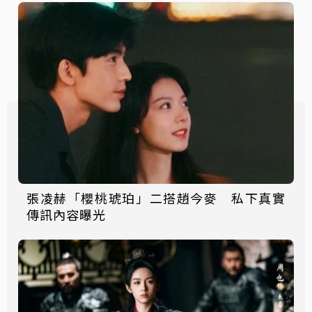
張凌赫「櫻桃琥珀」二搭趙今麥 私下真實
傳訊內容曝光