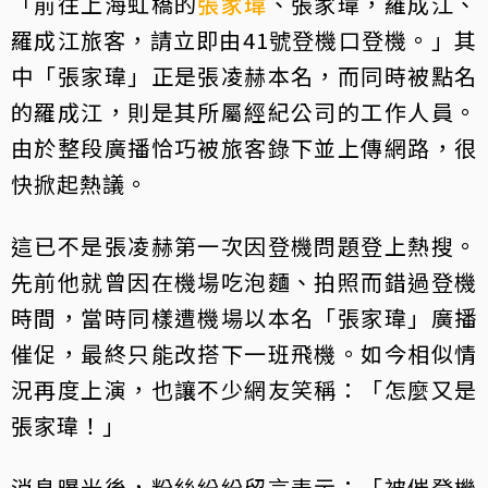
「前往上海虹橋的
張家瑋
、張家瑋，羅成江、
羅成江旅客，請立即由41號登機口登機。」其
中「張家瑋」正是張凌赫本名，而同時被點名
的羅成江，則是其所屬經紀公司的工作人員。
由於整段廣播恰巧被旅客錄下並上傳網路，很
快掀起熱議。
這已不是張凌赫第一次因登機問題登上熱搜。
先前他就曾因在機場吃泡麵、拍照而錯過登機
時間，當時同樣遭機場以本名「張家瑋」廣播
催促，最終只能改搭下一班飛機。如今相似情
況再度上演，也讓不少網友笑稱：「怎麼又是
張家瑋！」
消息曝光後，粉絲紛紛留言表示：「被催登機