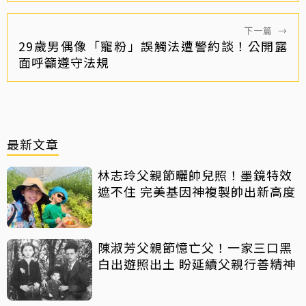
下一篇
→
29歲男偶像「寵粉」誤觸法遭警約談！公開露
面呼籲遵守法規
最新文章
林志玲父親節曬帥兒照！墨鏡特效
遮不住 完美基因神複製帥出新高度
陳淑芳父親節憶亡父！一家三口黑
白出遊照出土 盼延續父親行善精神