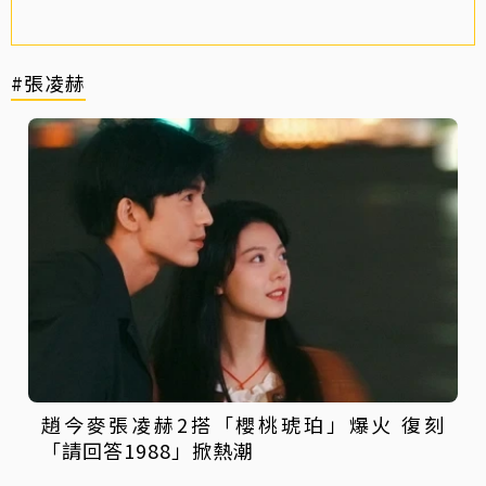
#張凌赫
趙今麥張凌赫2搭「櫻桃琥珀」爆火 復刻
「請回答1988」掀熱潮