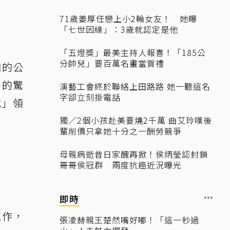
71歲姜厚任戀上小2輪女友！ 她曝
「七世因緣」：3歲就認定是他
「五燈獎」最美主持人報喜！「185公
分帥兒」要百萬名畫當賀禮
用的公
 的驚
演藝工會終於聯絡上田路路 她一聽這名
字卻立刻掛電話
式」領
獨／2個小孩赴美要燒2千萬 曲艾玲嘆後
輩削價只拿她十分之一酬勞競爭
母親病逝昔日家醜再掀！侯炳瑩認封鎖
哥哥侯冠群 兩度抗癌近況曝光
即時
工作，
張凌赫親王楚然嘴好嘟！「這一秒過