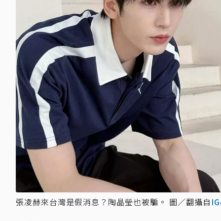
張凌赫來台灣是假消息？陶晶瑩也被騙。 圖／翻攝自
I