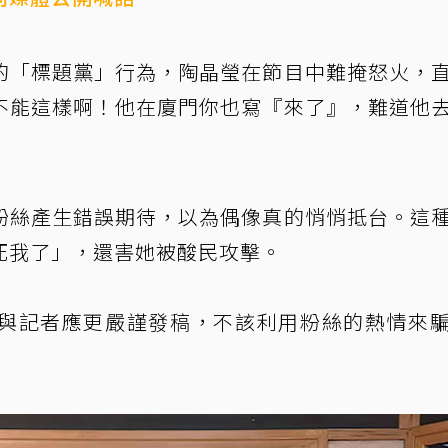
的「標題黨」行為，陶晶瑩在節目中難掩怒火，
不能這樣啊！他在廈門你也寫『來了』，難道他
粉絲產生錯誤期待，以為偶像真的悄悄抵台。這
死我了」，還害她被酸民攻擊。
與記者應更嚴謹發稿，不該利用粉絲的熱情來