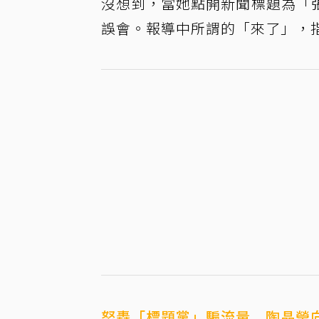
沒想到，當她點開新聞標題為「
誤會。報導中所謂的「來了」，
怒轟「標題黨」騙流量 陶晶瑩