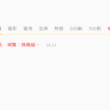
態
電影
電視
音樂
熱搜
500齣
500歌
陳妍希9歲兒「小星星」長大了！正臉曝光 網驚：陳曉縮小版
14:13