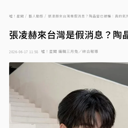
噓！星聞
藝人動態
張凌赫來台灣是假消息？陶晶瑩也被騙：真的氣
張凌赫來台灣是假消息？陶
噓！星聞 編輯三月兔／綜合報導
2026-06-17 11:58