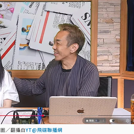
。圖／翻攝自
YT@飛碟聯播網