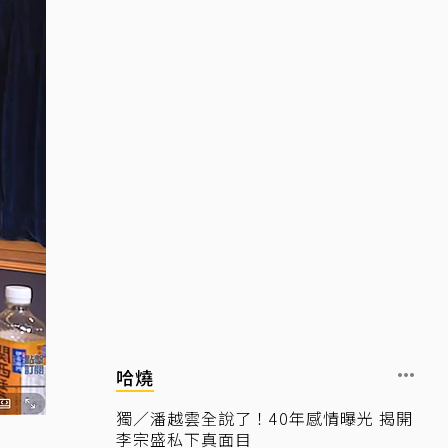
哈燒
獨／潘越雲全說了！40年感情曝光 揭開
李宗盛私下真面目