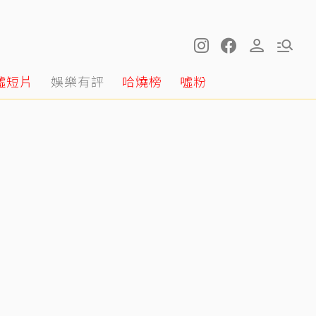
噓短片
娛樂有評
哈燒榜
噓粉