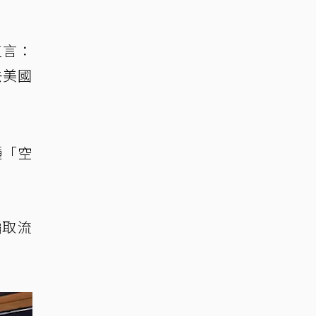
直言：
去美國
種「空
騙取流