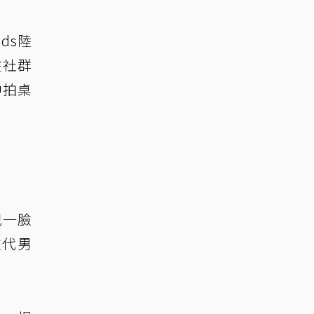
ds陸
在社群
中拍桌
兒一臉
生代男