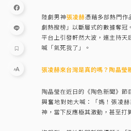
陸劇男神
張凌赫
憑藉多部熱門作品
劇熱搜榜」以斷層式的數據奪冠
平台上引發軒然大波，連主持天
喊「氣死我了」。
張凌赫來台灣是真的嗎？陶晶瑩
陶晶瑩在近日的《陶色新聞》節
興奮地對她大喊：「媽！張凌赫
神，當下反應極其激動，甚至打