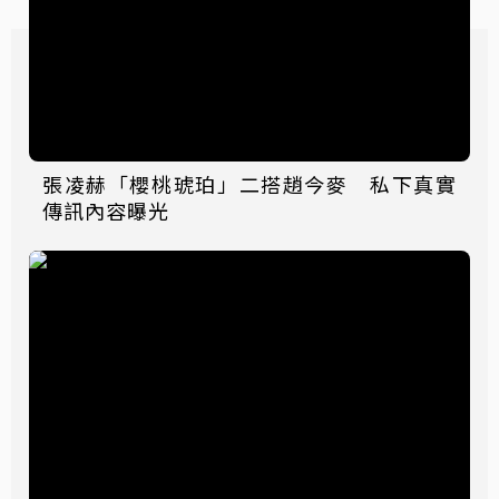
張凌赫「櫻桃琥珀」二搭趙今麥 私下真實
傳訊內容曝光