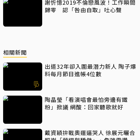
謝忻憶2019不倫戀風波！工作瞬間
歸零 認「咎由自取」吐心聲
相關新聞
出道32年卻入圍最潛力新人 陶子爆
料每月節目進帳4位數
陶晶瑩「看演唱會最怕旁邊有鐵
粉」掀議 網酸：回家聽歌就好
戴資穎拚戰奧運逼哭人 徐展元曬合