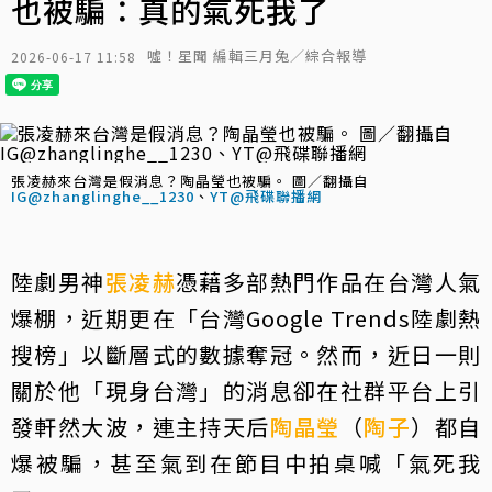
也被騙：真的氣死我了
噓！星聞 編輯三月兔／綜合報導
2026-06-17 11:58
張凌赫來台灣是假消息？陶晶瑩也被騙。 圖／翻攝自
IG@zhanglinghe__1230
、
YT@飛碟聯播網
陸劇男神
張凌赫
憑藉多部熱門作品在台灣人氣
爆棚，近期更在「台灣Google Trends陸劇熱
搜榜」以斷層式的數據奪冠。然而，近日一則
關於他「現身台灣」的消息卻在社群平台上引
發軒然大波，連主持天后
陶晶瑩
（
陶子
）都自
爆被騙，甚至氣到在節目中拍桌喊「氣死我