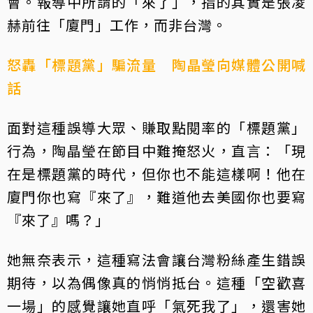
會。報導中所謂的「來了」，指的其實是張凌
赫前往「廈門」工作，而非台灣。
怒轟「標題黨」騙流量 陶晶瑩向媒體公開喊
話
面對這種誤導大眾、賺取點閱率的「標題黨」
行為，陶晶瑩在節目中難掩怒火，直言：「現
在是標題黨的時代，但你也不能這樣啊！他在
廈門你也寫『來了』，難道他去美國你也要寫
『來了』嗎？」
她無奈表示，這種寫法會讓台灣粉絲產生錯誤
期待，以為偶像真的悄悄抵台。這種「空歡喜
一場」的感覺讓她直呼「氣死我了」，還害她