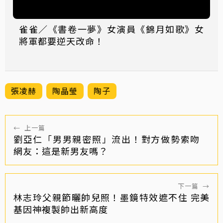
雀雀／《書卷一夢》女演員《錦月如歌》女
將軍都要逆天改命！
張凌赫
陶晶瑩
陶子
←
上一篇
劉亞仁「男男親密照」流出！對方做勢索吻
網友：這是新男友嗎？
下一篇
→
林志玲父親節曬帥兒照！墨鏡特效遮不住 完美
基因神複製帥出新高度