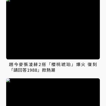
趙今麥張凌赫2搭「櫻桃琥珀」爆火 復刻
「請回答1988」掀熱潮