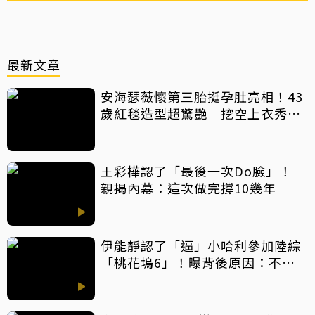
最新文章
安海瑟薇懷第三胎挺孕肚亮相！43
歲紅毯造型超驚艷 挖空上衣秀孕
肚美翻
王彩樺認了「最後一次Do臉」！
親揭內幕：這次做完撐10幾年
伊能靜認了「逼」小哈利參加陸綜
「桃花塢6」！曝背後原因：不希
望孩子過得太容易