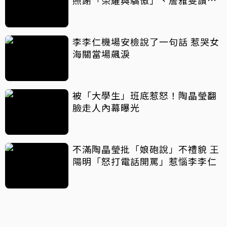
照謝「榮耀與驕傲」、詹雅雯讚
「人生舞台好榜樣」
李李仁機場安檢說了一句話 惹哭女
海關當場飆淚
被「大學生」班底惹怒！陶晶瑩翻
臉走人內幕曝光
不滿陶晶瑩批「娘砲說」不禮貌 王
陽明「怒打電話開罵」惹惱李李仁