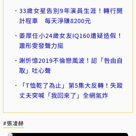
33歲女星告別9年演員生涯！轉行開
計程車 每天淨賺8200元
姜厚任小24歲女友IQ160遭疑造假！
蕭彤雯發聲力挺
謝忻憶2019不倫戀風波！認「咎由自
取」吐心聲
「T恤乾了為止」第5集大反轉！失蹤
丈夫突喊「我回來了」全網氣炸
#張凌赫