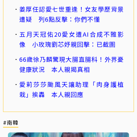
姜厚任認愛七世重逢！女友學歷背景
遭疑 列6點反擊：你們不懂
五月天冠佑20愛女遭AI合成不雅影
像 小玫瑰劉芯妤親回擊：已截圖
66歲徐乃麟驚現大腸直腸科！外界憂
健康狀況 本人親揭真相
愛莉莎莎颱風天讓助理「肉身護植
栽」挨轟 本人親回應
#南韓