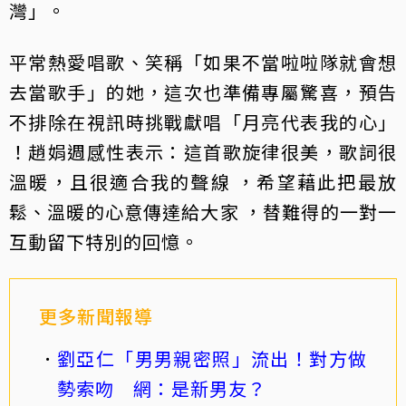
灣」。
平常熱愛唱歌、笑稱「如果不當啦啦隊就會想
去當歌手」的她，這次也準備專屬驚喜，預告
不排除在視訊時挑戰獻唱「月亮代表我的心」
！趙娟週感性表示：這首歌旋律很美，歌詞很
溫暖，且很適合我的聲線 ，希望藉此把最放
鬆、溫暖的心意傳達給大家 ，替難得的一對一
互動留下特別的回憶。
更多新聞報導
劉亞仁「男男親密照」流出！對方做
勢索吻 網：是新男友？