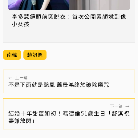
李多慧鏡頭前突脫衣！首次公開素顏嫩到像
小女孩
南韓
趙娟週
←
上一篇
不是下雨就是颱風 蕭景鴻終於破除魔咒
下一篇
→
結婚十年甜蜜如初！馮德倫51歲生日「舒淇祝
壽兼放閃」