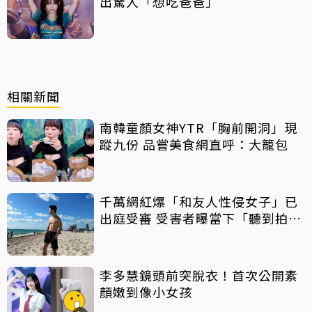
出驚人「想吃爸爸」
相關新聞
南韓童顏女神YTR「胸前開洞」現
蹤九份 品嘗美食網直呼：大籠包
千萬網紅爆「和友人性侵女子」已
出庭受審 受害者曝當下「聽到拍片
聲」
李多慧鏡頭前突脫衣！首次公開素
顏嫩到像小女孩