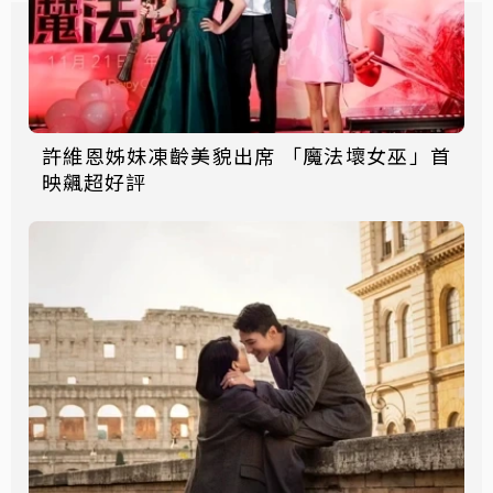
許維恩姊妹凍齡美貌出席 「魔法壞女巫」首
映飆超好評