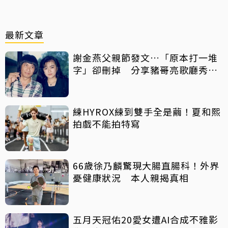
最新文章
謝金燕父親節發文…「原本打一堆
字」卻刪掉 分享豬哥亮歌廳秀歌
曲懷念
練HYROX練到雙手全是繭！夏和熙
拍戲不能拍特寫
66歲徐乃麟驚現大腸直腸科！外界
憂健康狀況 本人親揭真相
五月天冠佑20愛女遭AI合成不雅影