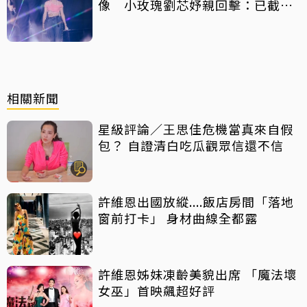
像 小玫瑰劉芯妤親回擊：已截圖
存證
相關新聞
星級評論／王思佳危機當真來自假
包？ 自證清白吃瓜觀眾信還不信
許維恩出國放縱....飯店房間「落地
窗前打卡」 身材曲線全都露
許維恩姊妹凍齡美貌出席 「魔法壞
女巫」首映飆超好評