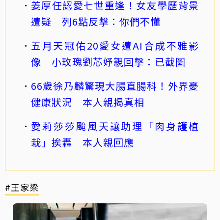
姜厚任認愛七世重逢！女友學歷背景
遭疑 列6點反擊：你們不懂
五月天冠佑20愛女遭AI合成不雅影
像 小玫瑰劉芯妤親回擊：已截圖
66歲徐乃麟驚現大腸直腸科！外界憂
健康狀況 本人親揭真相
愛莉莎莎颱風天讓助理「肉身護植
栽」挨轟 本人親回應
#王家梁