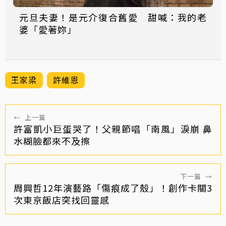
元旦夫妻！是元介復合舊愛 甜喊：我的老
婆「愛著妳」
王家梁
許維恩
←
上一篇
許富凱小巨蛋哭了！父親節唱「南風」淚崩 鼻
水糊臉都來不及擦
下一篇
→
周興哲12年演藝路「傷痕成了殼」！創作卡關3
次東京飯店突找回靈感