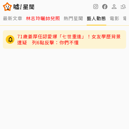
最新文章
林志玲曬帥兒照
熱門星聞
藝人動態
電影
電
71歲姜厚任認愛爆「七世重逢」！女友學歷背景
遭疑 列6點反擊：你們不懂
讓位王宇婕退出「神之路」 鄭仲茵深夜吐心聲
「說不難過是騙人的」