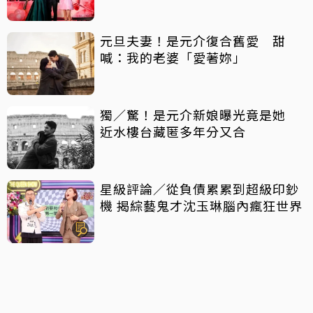
元旦夫妻！是元介復合舊愛 甜
喊：我的老婆「愛著妳」
獨／驚！是元介新娘曝光竟是她
近水樓台藏匿多年分又合
星級評論／從負債累累到超級印鈔
機 揭綜藝鬼才沈玉琳腦內瘋狂世界