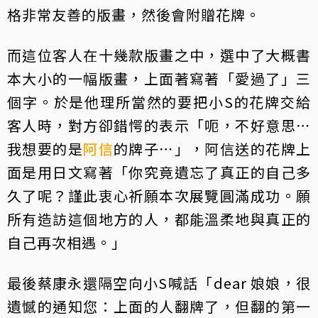
格非常友善的版畫，然後會附贈花牌。
而這位客人在十幾款版畫之中，選中了大概書
本大小的一幅版畫，上面著寫著「愛過了」三
個字。於是他理所當然的要把小S的花牌交給
客人時，對方卻錯愕的表示「呃，不好意思⋯
我想要的是
阿信
的牌子⋯」，阿信送的花牌上
面是用日文寫著「你究竟遺忘了真正的自己多
久了呢？謹此衷心祈願本次展覽圓滿成功。願
所有造訪這個地方的人，都能溫柔地與真正的
自己再次相遇。」
最後蔡康永還隔空向小S喊話「dear 娘娘，很
遺憾的通知您：上面的人翻牌了，但翻的第一