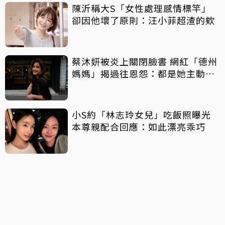
陳沂稱大S「女性處理感情標竿」
卻因他壞了原則：汪小菲超渣的欸
蔡沐妍被炎上關閉臉書 網紅「德州
媽媽」揭過往恩怨：都是她主動攻
擊
小S約「林志玲女兒」吃飯照曝光
本尊親配合回應：如此漂亮乖巧