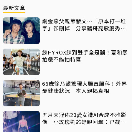
最新文章
謝金燕父親節發文…「原本打一堆
字」卻刪掉 分享豬哥亮歌廳秀歌
曲懷念
練HYROX練到雙手全是繭！夏和熙
拍戲不能拍特寫
66歲徐乃麟驚現大腸直腸科！外界
憂健康狀況 本人親揭真相
五月天冠佑20愛女遭AI合成不雅影
像 小玫瑰劉芯妤親回擊：已截圖
存證