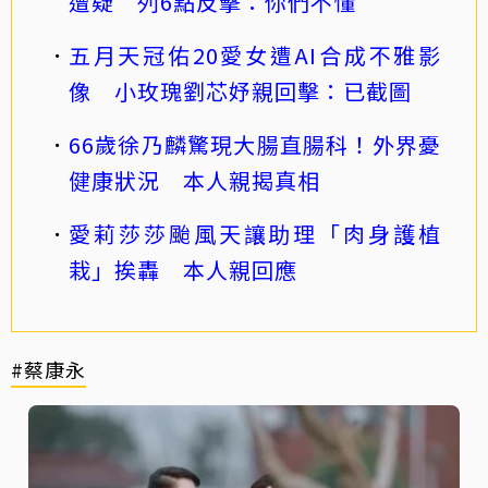
遭疑 列6點反擊：你們不懂
五月天冠佑20愛女遭AI合成不雅影
像 小玫瑰劉芯妤親回擊：已截圖
66歲徐乃麟驚現大腸直腸科！外界憂
健康狀況 本人親揭真相
愛莉莎莎颱風天讓助理「肉身護植
栽」挨轟 本人親回應
#蔡康永