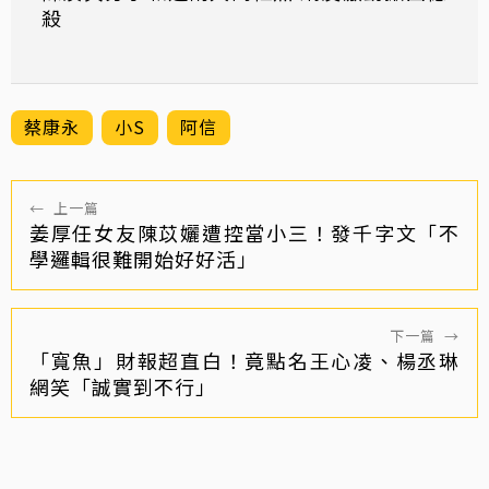
殺
蔡康永
小S
阿信
←
上一篇
姜厚任女友陳苡孋遭控當小三！發千字文「不
學邏輯很難開始好好活」
下一篇
→
「寬魚」財報超直白！竟點名王心凌、楊丞琳
網笑「誠實到不行」