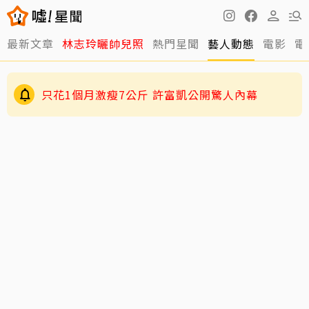
最新文章
林志玲曬帥兒照
熱門星聞
藝人動態
電影
電
只花1個月激瘦7公斤 許富凱公開驚人內幕