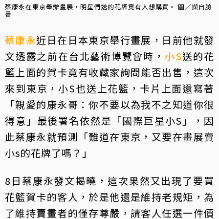
蔡康永在東京舉辦畫展，明星們送的花牌竟有人想購買。 圖／擷自臉
書
蔡康永
近日在日本東京舉行畫展，日前他就發
文透露之前在台北藝術博覽會時，
小S
送的花
籃上面的賀卡竟有收藏家詢問能否出售，這次
來到東京，小S也送上花籃，卡片上面還寫著
「親愛的康永哥：你不要以為我不之知道你很
得意」最後署名依然是「國際巨星小S」，因
此蔡康永就預測「難道在東京，又要在畫展賣
小s的花牌了嗎？」
8日蔡康永發文揭曉，這次果然又出現了要買
花籃賀卡的客人，於是他還是維持老規矩，為
了維持賣畫者的僅存尊嚴，請客人任選一件價