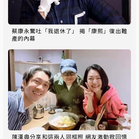
蔡康永驚吐「我退休了」 揭「康熙」復出難
產的內幕
陳漢典分享和這兩人同框照 網友激動掀回憶