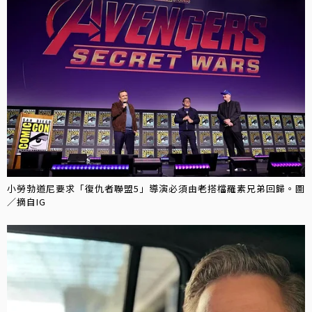
小勞勃道尼要求「復仇者聯盟5」導演必須由老搭檔羅素兄弟回歸。圖
／摘自IG