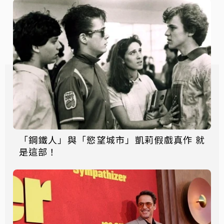
「鋼鐵人」與「慾望城市」凱莉假戲真作 就
是這部！