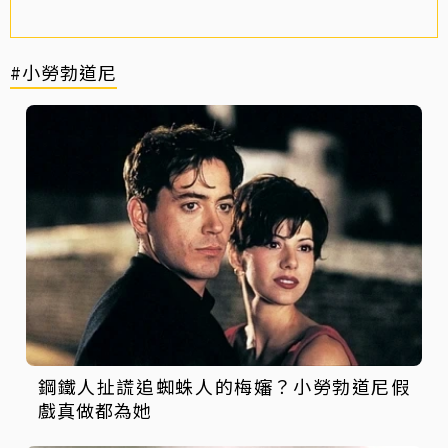
#小勞勃道尼
鋼鐵人扯謊追蜘蛛人的梅嬸？小勞勃道尼假
戲真做都為她