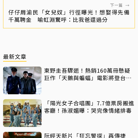
下一篇
→
仔仔周渝民「女兒奴」行徑曝光！想娶得先備
千萬聘金 喻虹淵驚呼：比我爸還過分
最新文章
東野圭吾驟逝！熱銷160萬冊懸疑
巨作「天鵝與蝙蝠」電影將登台上
映
「陽光女子合唱團」7.7億票房搬進
客廳！孫淑媚曝：哭完像情緒排毒
阮經天新片「狂忘警探」再傳捷