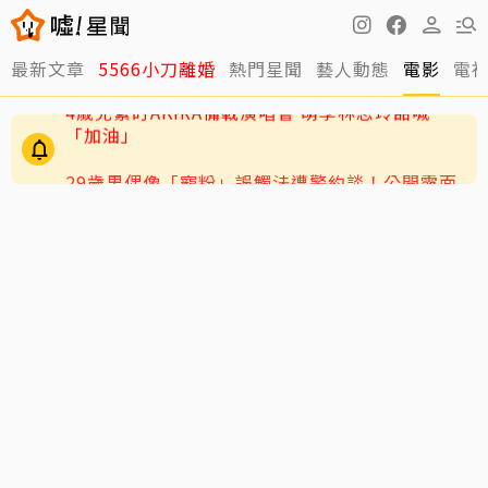
最新文章
5566小刀離婚
熱門星聞
藝人動態
電影
電
29歲男偶像「寵粉」誤觸法遭警約談！公開露面
呼籲遵守法規
4歲兒緊盯AKIRA備戰演唱會 萌學林志玲甜喊
「加油」