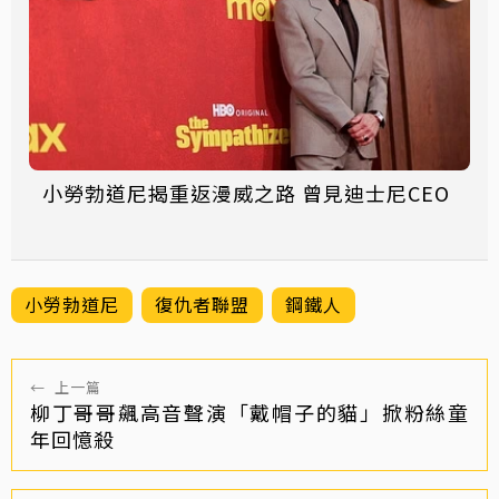
小勞勃道尼揭重返漫威之路 曾見迪士尼CEO
小勞勃道尼
復仇者聯盟
鋼鐵人
←
上一篇
柳丁哥哥飆高音聲演「戴帽子的貓」掀粉絲童
年回憶殺