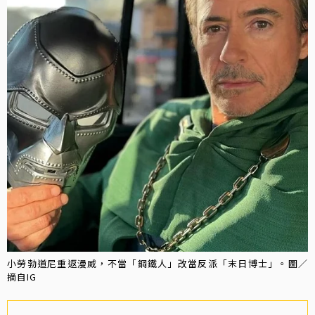
小勞勃道尼重返漫威，不當「鋼鐵人」改當反派「末日博士」。圖／
摘自IG