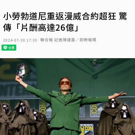
小勞勃道尼重返漫威合約超狂 驚
傳「片酬高達26億」
聯合報 記者陳建嘉／即時報導
2024-07-30 17:30