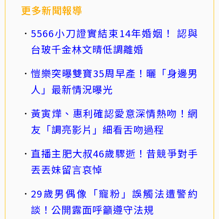
更多新聞報導
5566小刀證實結束14年婚姻！ 認與
台玻千金林文晴低調離婚
愷樂突曝雙寶35周早產！曬「身邊男
人」最新情況曝光
黃寅燁、惠利確認愛意深情熱吻！網
友「調亮影片」細看舌吻過程
直播主肥大叔46歲驟逝！昔競爭對手
丟丟妹留言哀悼
29歲男偶像「寵粉」誤觸法遭警約
談！公開露面呼籲遵守法規