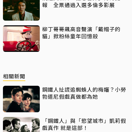
報 全票通過入選多倫多影展
柳丁哥哥飆高音聲演「戴帽子的
貓」掀粉絲童年回憶殺
相關新聞
鋼鐵人扯謊追蜘蛛人的梅嬸？小勞
勃道尼假戲真做都為她
「鋼鐵人」與「慾望城市」凱莉假
戲真作 就是這部！