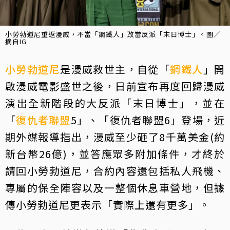
小勞勃道尼重返漫威，不當「鋼鐵人」改當反派「末日博士」。圖／
摘自IG
小勞勃道尼
是漫威救世主，自從「
鋼鐵人
」開
啟漫威電影盛世之後，日前宣布再度回歸漫威
演出全新階段的大反派「末日博士」，並在
「
復仇者聯盟
5」、「復仇者聯盟6」登場，近
期外媒報導指出，漫威至少砸了8千萬美金(約
新台幣26億)，並答應眾多附加條件，才終於
請回小勞勃道尼，合約內容還包括私人飛機、
專屬的保全陣容以及一整個休息車營地，但據
傳小勞勃道尼更表示「實際上還有更多」。