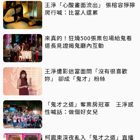
王淨「心酸畫面流出」 張榕容猙獰
爬行喊：比當人還累
來真的！狂燒500張票包場給鬼看
道長見證揭鬼廳內互動
王淨遭影迷當面問「沒有很喜歡
妳」 卻成「鬼才」粉絲
「鬼才之道」奪票房冠軍 王淨感
性喊話：做個好女兒
柯震東深夜亂入「鬼才之道」直播