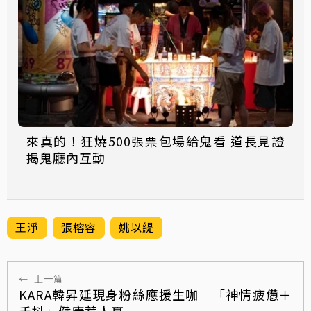
來真的！狂燒500張票包場給鬼看 道長見證
揭鬼廳內互動
王淨
張榕容
姚以緹
←
上一篇
KARA韓昇延現身粉絲應援生咖 「神情疲憊＋
手抖」健康惹人憂