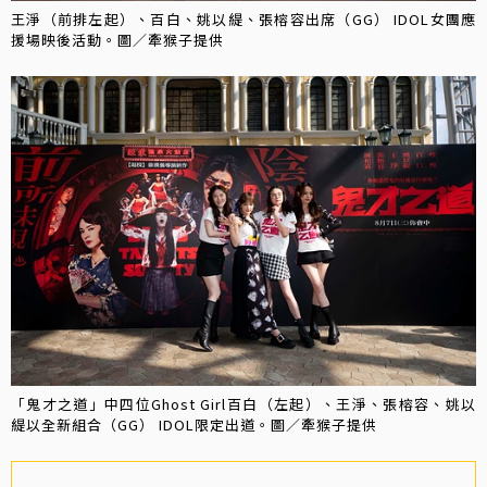
王淨（前排左起）、百白、姚以緹、張榕容出席（GG） IDOL女團應
援場映後活動。圖／牽猴子提供
「鬼才之道」中四位Ghost Girl百白（左起）、王淨、張榕容、姚以
緹以全新組合（GG） IDOL限定出道。圖／牽猴子提供