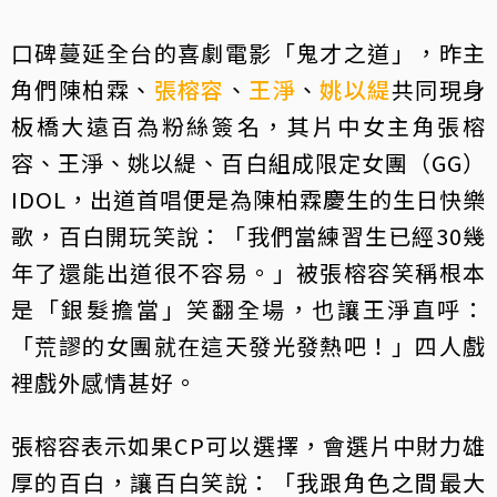
口碑蔓延全台的喜劇電影「鬼才之道」，昨主
角們陳柏霖、
張榕容
、
王淨
、
姚以緹
共同現身
板橋大遠百為粉絲簽名，其片中女主角張榕
容、王淨、姚以緹、百白組成限定女團（GG）
IDOL，出道首唱便是為陳柏霖慶生的生日快樂
歌，百白開玩笑說：「我們當練習生已經30幾
年了還能出道很不容易。」被張榕容笑稱根本
是「銀髮擔當」笑翻全場，也讓王淨直呼：
「荒謬的女團就在這天發光發熱吧！」四人戲
裡戲外感情甚好。
張榕容表示如果CP可以選擇，會選片中財力雄
厚的百白，讓百白笑說：「我跟角色之間最大