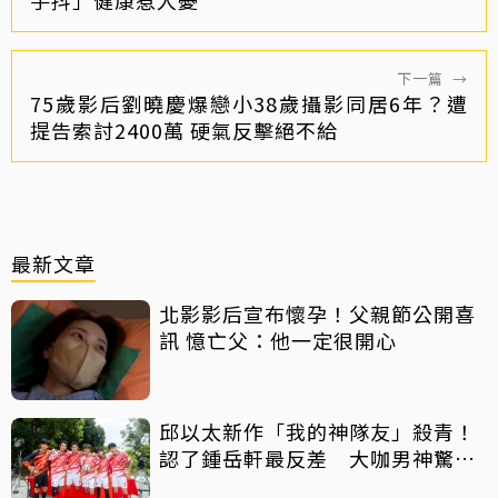
下一篇
→
75歲影后劉曉慶爆戀小38歲攝影同居6年？遭
提告索討2400萬 硬氣反擊絕不給
最新文章
北影影后宣布懷孕！父親節公開喜
訊 憶亡父：他一定很開心
邱以太新作「我的神隊友」殺青！
認了鍾岳軒最反差 大咖男神驚喜
客串