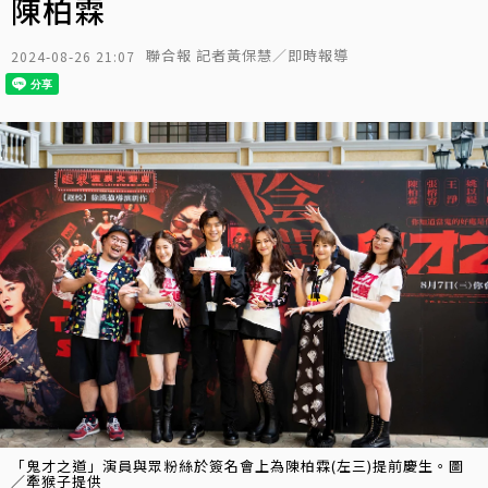
陳柏霖
聯合報 記者黃保慧／即時報導
2024-08-26 21:07
「鬼才之道」演員與眾粉絲於簽名會上為陳柏霖(左三)提前慶生。圖
／牽猴子提供