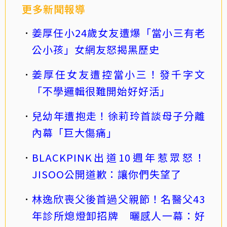
更多新聞報導
姜厚任小24歲女友遭爆「當小三有老
公小孩」女網友怒揭黑歷史
姜厚任女友遭控當小三！發千字文
「不學邏輯很難開始好好活」
兒幼年遭抱走！徐莉玲首談母子分離
內幕「巨大傷痛」
BLACKPINK出道10週年惹眾怒！
JISOO公開道歉：讓你們失望了
林逸欣喪父後首過父親節！名醫父43
年診所熄燈卸招牌 曬感人一幕：好