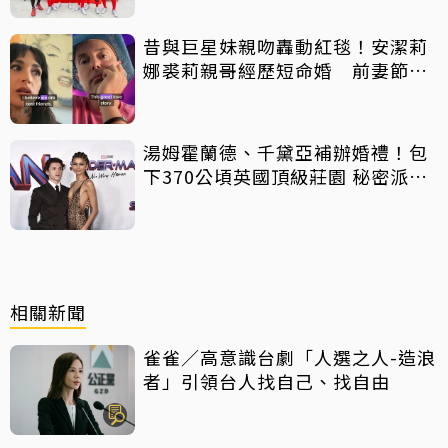
昔與巨星妹親吻轟動紅毯！安潔莉
娜裘莉親哥經歷短命婚 前妻節目
中出櫃：終於自由了
湯姆霍蘭德、千黛亞補辦婚禮！包
下370公頃英國頂級莊園 秘密派對
曝光
相關新聞
雀雀／高意識台劇「人選之人-造浪
者」引領台人找自己、找自由