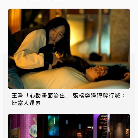
王淨「心酸畫面流出」 張榕容猙獰爬行喊：
比當人還累