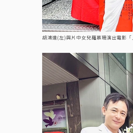
胡鴻達(左)與片中女兒羅慕珊演出電影