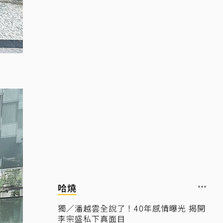
哈燒
獨／潘越雲全說了！40年感情曝光 揭開
李宗盛私下真面目