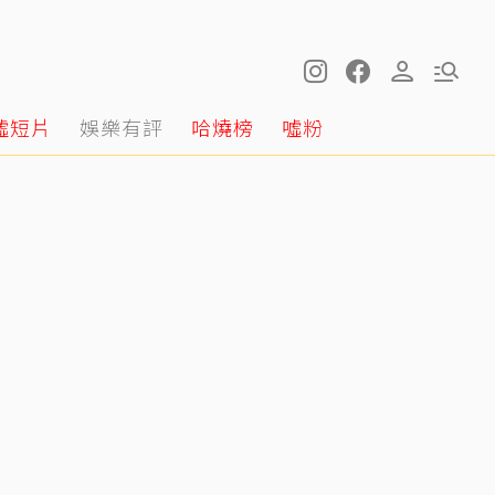
噓短片
娛樂有評
哈燒榜
噓粉