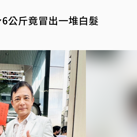
身6公斤竟冒出一堆白髮