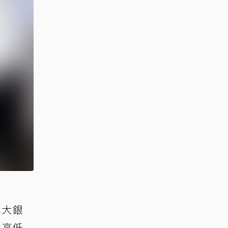
戰大銀
生高低