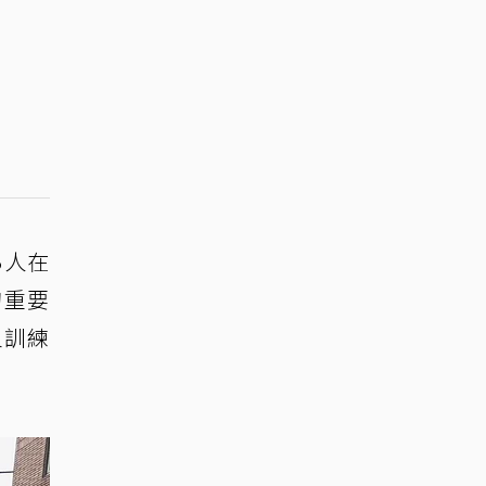
3人在
的重要
員訓練