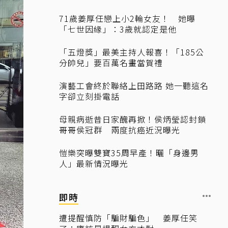
71歲姜厚任戀上小2輪女友！ 她曝
「七世因緣」：3歲就認定是他
「五燈獎」最美主持人報喜！「185公
分帥兒」要百萬名畫當賀禮
演藝工會終於聯絡上田路路 她一聽這名
字卻立刻掛電話
母親病逝昔日家醜再掀！侯炳瑩認封鎖
哥哥侯冠群 兩度抗癌近況曝光
愷樂突曝雙寶35周早產！曬「身邊男
人」最新情況曝光
即時
遭提醒慎防「騙財騙色」 姜厚任笑