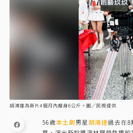
胡鴻達為新片4個月內瘦身6公斤。圖／民視提供
56歲
本土劇
男星
胡鴻達
過去在
幕，演出新銳導演林珮瑩執導的