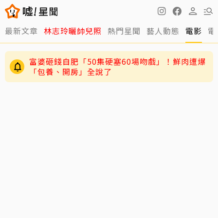
最新文章
林志玲曬帥兒照
熱門星聞
藝人動態
電影
電
富婆砸錢自肥「50集硬塞60場吻戲」！鮮肉遭爆
「包養、開房」全說了