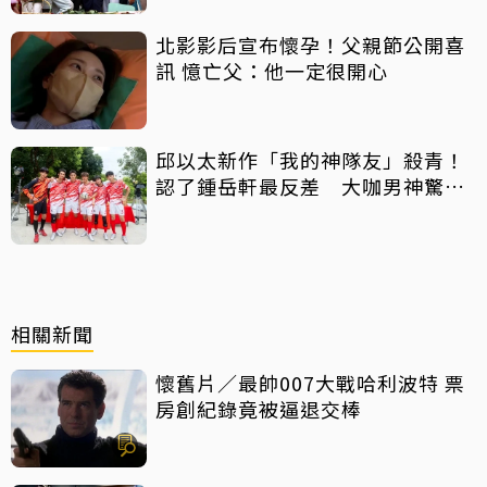
北影影后宣布懷孕！父親節公開喜
訊 憶亡父：他一定很開心
邱以太新作「我的神隊友」殺青！
認了鍾岳軒最反差 大咖男神驚喜
客串
相關新聞
懷舊片／最帥007大戰哈利波特 票
房創紀錄竟被逼退交棒