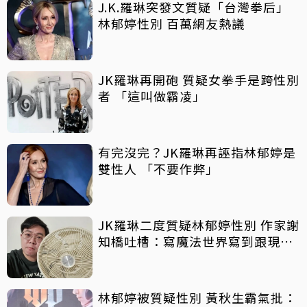
J.K.羅琳突發文質疑「台灣拳后」
林郁婷性別 百萬網友熱議
JK羅琳再開砲 質疑女拳手是跨性別
者 「這叫做霸凌」
有完沒完？JK羅琳再誣指林郁婷是
雙性人 「不要作弊」
JK羅琳二度質疑林郁婷性別 作家謝
知橋吐槽：寫魔法世界寫到跟現實
脫鉤
林郁婷被質疑性別 黃秋生霸氣批：