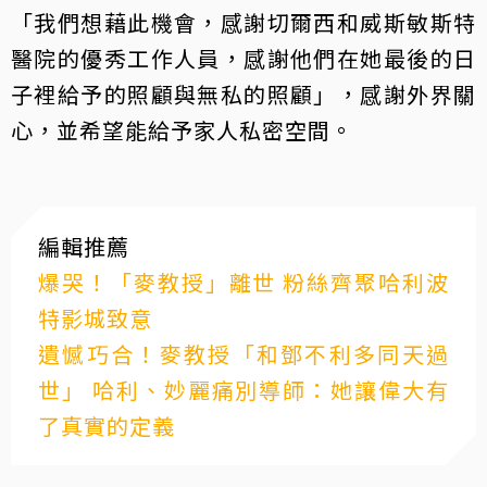
「我們想藉此機會，感謝切爾西和威斯敏斯特
醫院的優秀工作人員，感謝他們在她最後的日
子裡給予的照顧與無私的照顧」，感謝外界關
心，並希望能給予家人私密空間。
編輯推薦
爆哭！「麥教授」離世 粉絲齊聚哈利波
特影城致意
遺憾巧合！麥教授「和鄧不利多同天過
世」 哈利、妙麗痛別導師：她讓偉大有
了真實的定義