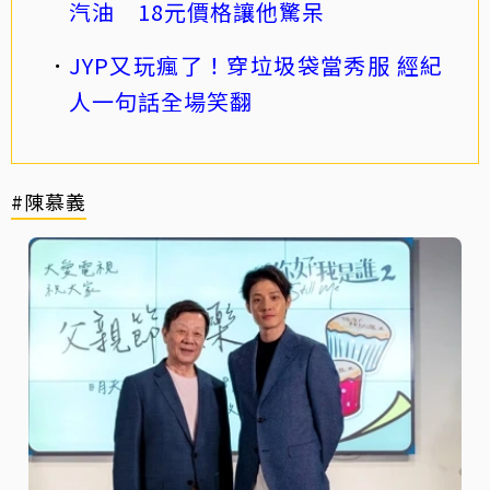
汽油 18元價格讓他驚呆
JYP又玩瘋了！穿垃圾袋當秀服 經紀
人一句話全場笑翻
#陳慕義