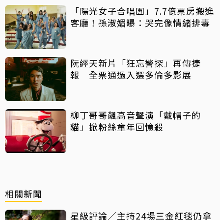
「陽光女子合唱團」7.7億票房搬進
客廳！孫淑媚曝：哭完像情緒排毒
阮經天新片「狂忘警探」再傳捷
報 全票通過入選多倫多影展
柳丁哥哥飆高音聲演「戴帽子的
貓」掀粉絲童年回憶殺
相關新聞
星級評論／主持24場三金紅毯仍拿