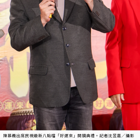
陳慕義出席民視最新八點檔「好運來」開鏡典禮。記者沈昱嘉／攝影