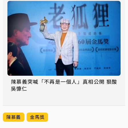
陳慕義突喊「不再是一個人」真相公開 狠酸
吳慷仁
陳慕義
金馬獎