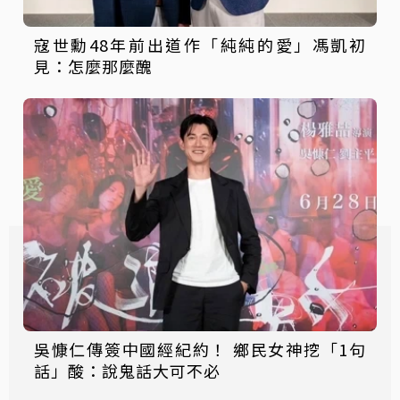
寇世勳48年前出道作「純純的愛」馮凱初
見：怎麼那麼醜
吳慷仁傳簽中國經紀約！ 鄉民女神挖「1句
話」酸：說鬼話大可不必