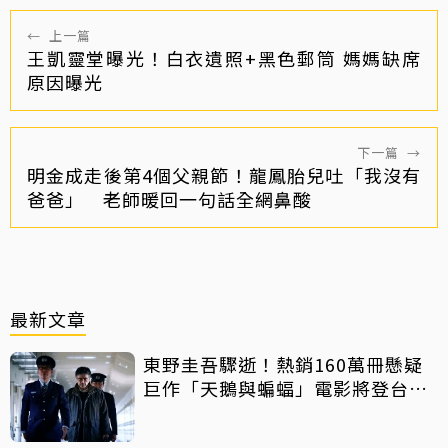
←
上一篇
王凱靈堂曝光！白衣遺照+黑色郵筒 媽媽缺席
原因曝光
下一篇
→
明金成走後第4個父親節！龍鳳胎兒吐「我沒有
爸爸」 老師暖回一句話全網鼻酸
最新文章
東野圭吾驟逝！熱銷160萬冊懸疑
巨作「天鵝與蝙蝠」電影將登台上
映