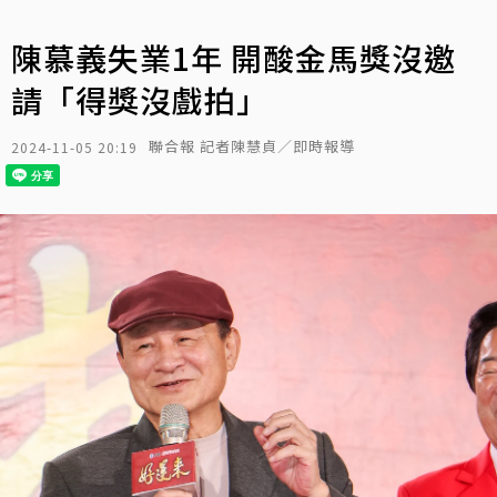
陳慕義失業1年 開酸金馬獎沒邀
請「得獎沒戲拍」
聯合報 記者陳慧貞／即時報導
2024-11-05 20:19