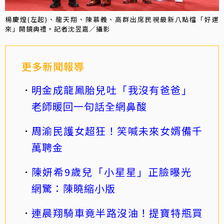
楊慶煌(左起)、龍天翔、陳慕義、高群出席民視最新八點檔「好運
來」開鏡典禮。記者沈昱嘉／攝影
更多新聞報導
明金成龍鳳胎兒吐「我沒有爸爸」
老師暖回一句話全網鼻酸
周渝民護女超狂！笑喊未來女婿備千
萬聘金
陳妍希9歲兒「小星星」正臉曝光
網驚：陳曉縮小版
連晨翔騎車竟半路沒油！提寶特瓶買