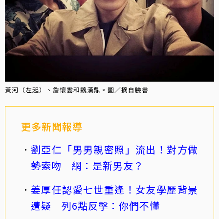
黃河（左起）、詹懷雲和魏漢鼎。圖／摘自臉書
更多新聞報導
劉亞仁「男男親密照」流出！對方做
勢索吻 網：是新男友？
姜厚任認愛七世重逢！女友學歷背景
遭疑 列6點反擊：你們不懂