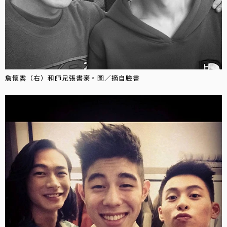
詹懷雲（右）和師兄張書豪。圖／摘自臉書