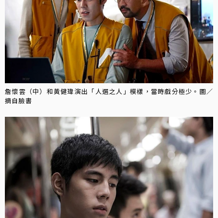
詹懷雲（中）和黃健瑋演出「人選之人」模樣，當時戲分極少。圖／
摘自臉書