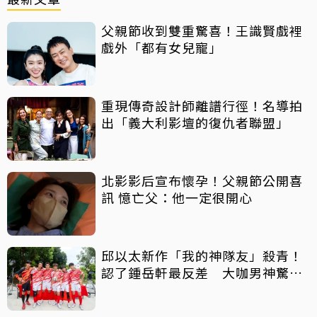
父親節收到雙重驚喜！王識賢戲裡
戲外「都有女兒寵」
重現傳奇設計師離譜行徑！名導拍
出「義大利影壇的復仇者聯盟」
北影影后宣布懷孕！父親節公開喜
訊 憶亡父：他一定很開心
邱以太新作「我的神隊友」殺青！
認了鍾岳軒最反差 大咖男神驚喜
客串