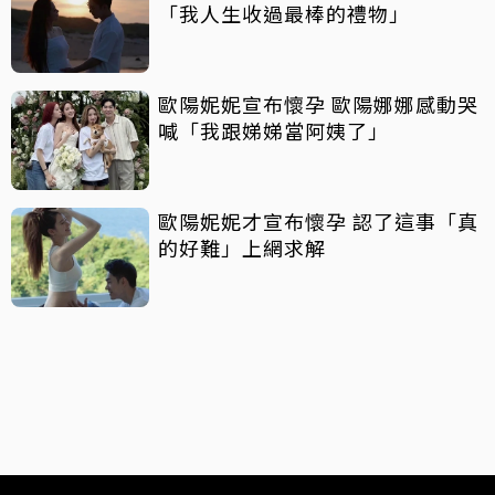
「我人生收過最棒的禮物」
歐陽妮妮宣布懷孕 歐陽娜娜感動哭
喊「我跟娣娣當阿姨了」
歐陽妮妮才宣布懷孕 認了這事「真
的好難」上網求解