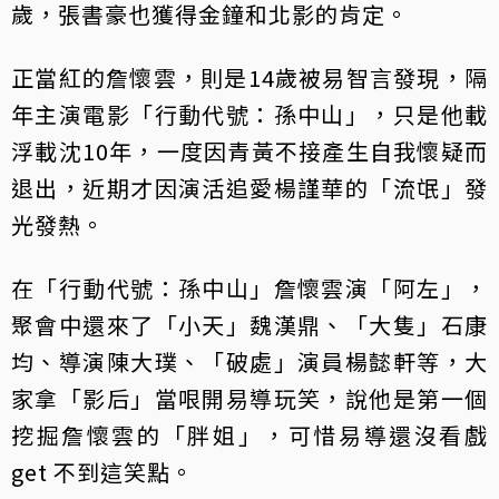
歲，張書豪也獲得金鐘和北影的肯定。
正當紅的詹懷雲，則是14歲被易智言發現，隔
年主演電影「行動代號：孫中山」，只是他載
浮載沈10年，一度因青黃不接產生自我懷疑而
退出，近期才因演活追愛楊謹華的「流氓」發
光發熱。
在「行動代號：孫中山」詹懷雲演「阿左」，
聚會中還來了「小天」魏漢鼎、「大隻」石康
均、導演陳大璞、「破處」演員楊懿軒等，大
家拿「影后」當哏開易導玩笑，說他是第一個
挖掘詹懷雲的「胖姐」，可惜易導還沒看戲
get 不到這笑點。