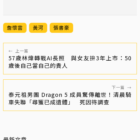
詹懷雲
黃河
張書豪
←
上一篇
57歲林煒轉戰AI長照 與女友拚3年上市：50
歲後自己當自己的貴人
下一篇
→
泰元祖男團 Dragon 5 成員驚傳離世！清晨騎
車失聯「尋獲已成遺體」 死因待調查
最新文章