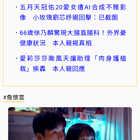
五月天冠佑20愛女遭AI合成不雅影
像 小玫瑰劉芯妤親回擊：已截圖
66歲徐乃麟驚現大腸直腸科！外界憂
健康狀況 本人親揭真相
愛莉莎莎颱風天讓助理「肉身護植
栽」挨轟 本人親回應
#詹懷雲