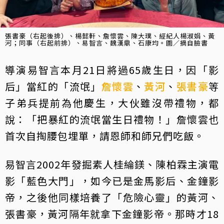
張書豪（右起後排）、楊懿軒、詹懷雲、陳大璞、經紀人楊淑娟、黃
河；同事（右起前排）、易智言、魏漢鼎、石康均。圖／摘自臉書
導演易智言本月21日將過65歲生日，因「影
后」當紅的「流氓」
詹懷雲
、
黃河
、
張書豪
等
子弟兵提前為他慶生，大伙雖沒帶禮物，都
說：「把暴紅的流氓當生日禮物！」詹懷雲也
首次自掏腰包埋單，請恩師和師兄們吃飯。
易智言2002年發掘素人桂綸鎂、陳柏霖主演電
影「藍色大門」，如今已是金馬影后、金鐘影
帝，之後他同樣培養了「危險心靈」的黃河、
張書豪，黃河隔年就拿下金鐘影帝。那時才18