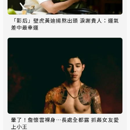
「影后」壁虎黃迪揚熬出頭 淚謝貴人：運氣
差中最幸運
暈了！詹懷雲裸身…長處全都露 抓姦女友愛
上小王