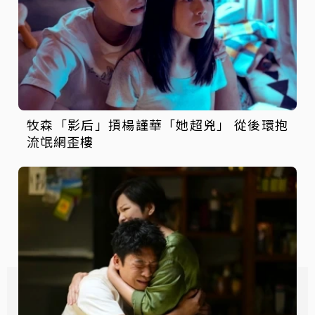
牧森「影后」摃楊謹華「她超兇」 從後環抱
流氓網歪樓