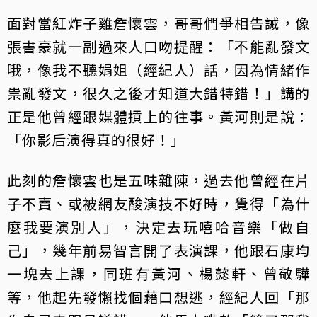
面對當紅炸子雞詹懷雲，哥哥們爭相告誡，像
張書豪就一副過來人口吻提醒：「不能亂發文
哦，像我不聽娟姐（經紀人）話，因為情緒作
祟亂發文，很久之後才知道大錯特錯！」講的
正是他曾經跟媒體摃上的往事。黃河則是說：
「你影后演得真的很好！」
此刻的詹懷雲也是五味雜陳，過去他曾經在片
子不賣、或被網友酸演技不好時，覺得「為什
麼我要演別人」，決定去玩嘻哈音樂「做自
己」，幾年前易智言開了表演課，他跟石康均
一塊去上課，同班有黃河、楊懿軒、曾敬驊
等，他起先發懶找個藉口想逃，經紀人回「那