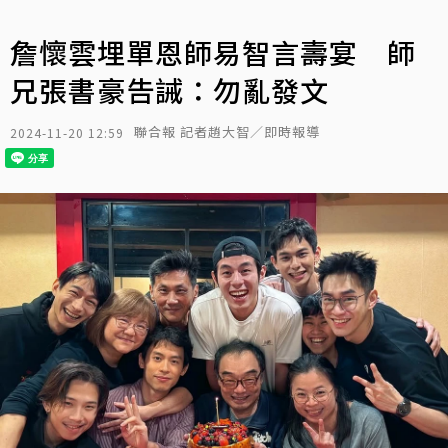
詹懷雲埋單恩師易智言壽宴 師
兄張書豪告誡：勿亂發文
聯合報 記者趙大智／即時報導
2024-11-20 12:59