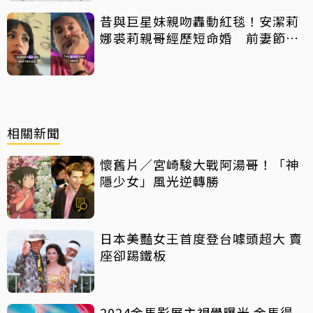
昔與巨星妹親吻轟動紅毯！安潔莉
娜裘莉親哥經歷短命婚 前妻節目
中出櫃：終於自由了
相關新聞
懷舊片／宮崎駿大戰阿湯哥！「神
隱少女」風光逆轉勝
日本美豔女王首度登台噱頭超大 賣
座卻踢鐵板
2024金馬影展主視覺曝光 金馬得