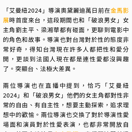
「艾曼紐2024」導演奧黛麗迪萬日前在
金馬影
展
時首度來台，這段期間也和「破浪男女」女
主角劉主平、梁湘華都有碰面，更聊到電影中
的角色和故事。導演也對台灣對於性的態度非
常好奇，得知台灣現在許多人都把性和愛分
開，更談到法國人現在都是連性愛都沒興趣
了。突顯台、法極大差異。
兩位導演也在直播中提到，恰巧「艾曼紐
2024」和「破浪男女」他們的女主角都對性非
常的自由、有自主性，想要主動探索，追求理
想中的歡愉。兩位導演也交換了對於導演性愛
場面和演員對於性愛表演，也都非常開放自