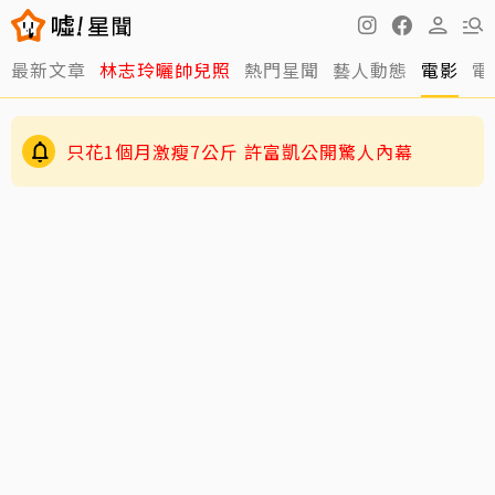
最新文章
林志玲曬帥兒照
熱門星聞
藝人動態
電影
電
只花1個月激瘦7公斤 許富凱公開驚人內幕