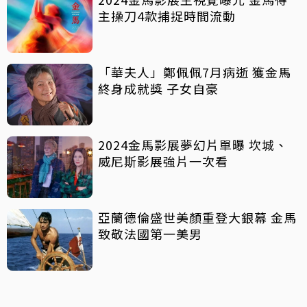
主操刀4款捕捉時間流動
「華夫人」鄭佩佩7月病逝 獲金馬
終身成就獎 子女自豪
2024金馬影展夢幻片單曝 坎城、
威尼斯影展強片一次看
亞蘭德倫盛世美顏重登大銀幕 金馬
致敬法國第一美男