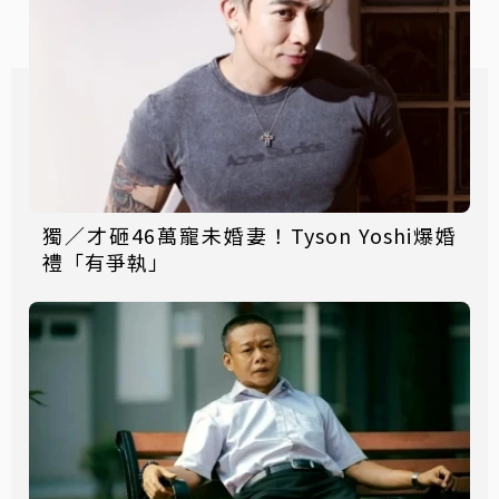
獨／才砸46萬寵未婚妻！Tyson Yoshi爆婚
禮「有爭執」