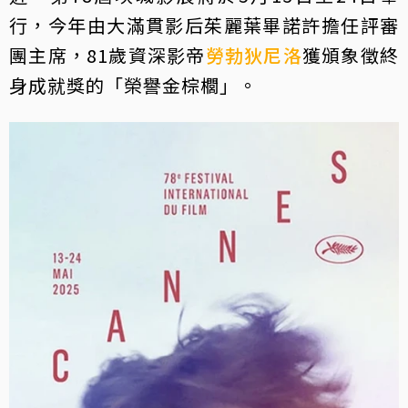
行，今年由大滿貫影后茱麗葉畢諾許擔任評審
團主席，81歲資深影帝
勞勃狄尼洛
獲頒象徵終
身成就獎的「榮譽金棕櫚」。