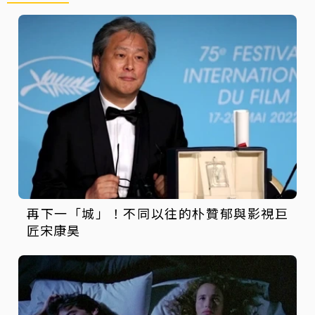
再下一「城」！不同以往的朴贊郁與影視巨
匠宋康昊