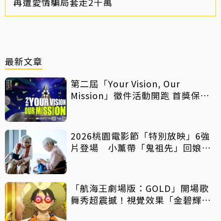
再遭愛情騙局套走2千萬
最新文章
第二屆「Your Vision, Our
Mission」徵件活動開跑 首獎保證
影像化
2026桃園電影節「特別放映」6強
片登場 小薰帶「鬼祖先」回娘
家！
「航海王劇場版：GOLD」開場歌
舞秀超震撼！視覺效果「金碧輝
煌」