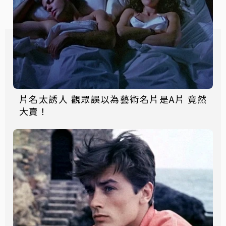
片名太誘人 觀眾誤以為藝術名片是A片 竟然
大賣！