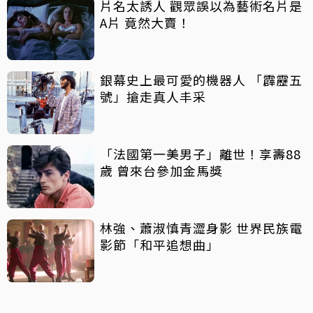
片名太誘人 觀眾誤以為藝術名片是
A片 竟然大賣！
銀幕史上最可愛的機器人 「霹靂五
號」搶走真人丰采
「法國第一美男子」離世！享壽88
歲 曾來台參加金馬獎
林強、蕭淑慎青澀身影 世界民族電
影節「和平追想曲」