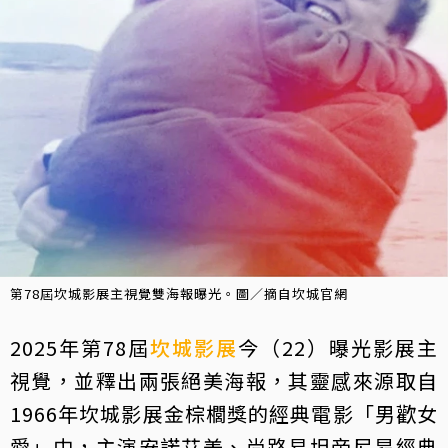
第78屆坎城影展主視覺雙海報曝光。圖／摘自坎城官網
2025年第78屆
坎城影展
今（22）曝光影展主
視覺，並釋出兩張絕美海報，其靈感來源取自
1966年坎城影展金棕櫚獎的經典電影「男歡女
愛」中，主演安諾艾美、尚路易坦帝尼昂經典