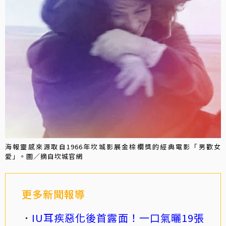
海報靈感來源取自1966年坎城影展金棕櫚獎的經典電影「男歡女
愛」。圖／摘自坎城官網
更多新聞報導
IU耳疾惡化後首露面！一口氣曬19張