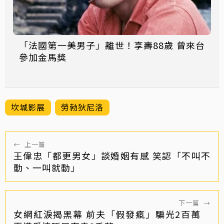
「法國第一美男子」離世！享壽88歲 曾來台
參加金馬獎
坎城影展
勞勃狄尼洛
←
上一篇
王偉忠「都更男女」談婚姻有感 笑認「不叫不
動、一叫就動」
下一篇
→
女網紅淚揭黑幕 前夫「假發瘋」騙光2百萬