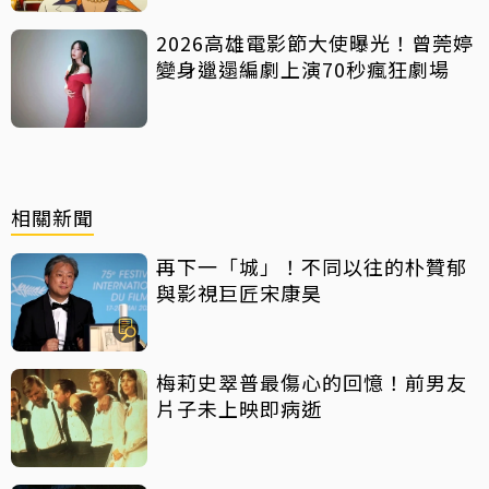
2026高雄電影節大使曝光！曾莞婷
變身邋遢編劇上演70秒瘋狂劇場
相關新聞
再下一「城」！不同以往的朴贊郁
與影視巨匠宋康昊
梅莉史翠普最傷心的回憶！前男友
片子未上映即病逝