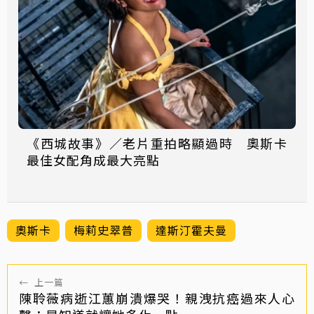
《西城故事》／老片重拍略顯過時 奧斯卡
最佳女配角成最大亮點
奧斯卡
梅莉史翠普
達斯汀霍夫曼
←
上一篇
陳聆薇病逝江蕙崩潰爆哭！親洩抗癌過來人心