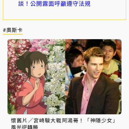
談！公開露面呼籲遵守法規
#奧斯卡
懷舊片／宮崎駿大戰阿湯哥！「神隱少女」
風光逆轉勝