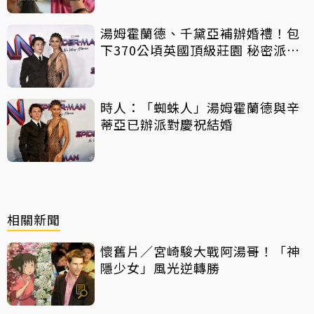
湯姆霍蘭德、千黛亞補辦婚禮！包
下370公頃英國頂級莊園 秘密派對
曝光
時人：「蜘蛛人」湯姆霍蘭德與辛
蒂亞已辦派對慶祝結婚
相關新聞
懷舊片／宮崎駿大戰阿湯哥！「神
隱少女」風光逆轉勝