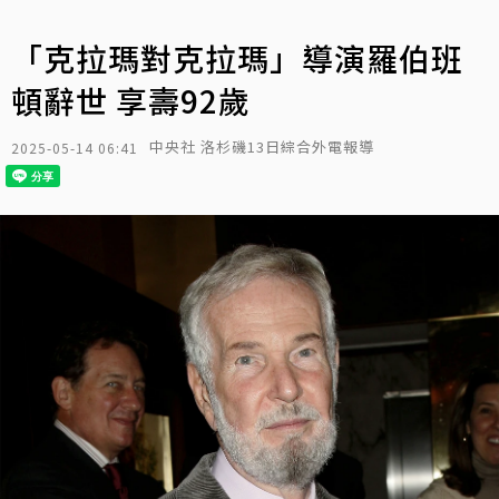
「克拉瑪對克拉瑪」導演羅伯班
頓辭世 享壽92歲
中央社 洛杉磯13日綜合外電報導
2025-05-14 06:41