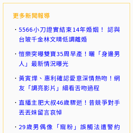
更多新聞報導
5566小刀證實結束14年婚姻！ 認與
台玻千金林文晴低調離婚
愷樂突曝雙寶35周早產！曬「身邊男
人」最新情況曝光
黃寅燁、惠利確認愛意深情熱吻！網
友「調亮影片」細看舌吻過程
直播主肥大叔46歲驟逝！昔競爭對手
丟丟妹留言哀悼
29歲男偶像「寵粉」誤觸法遭警約