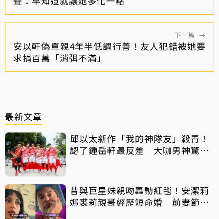
聲：早知道就讓她多化一點
下一篇
→
安以軒偽單親4年半低調行善！友人犯錯被她要
求捐百萬「消弭不滿」
最新文章
邱以太新作「我的神隊友」殺青！
認了鍾岳軒最反差 大咖男神驚喜
客串
昔與巨星妹親吻轟動紅毯！安潔莉
娜裘莉親哥經歷短命婚 前妻節目
中出櫃：終於自由了