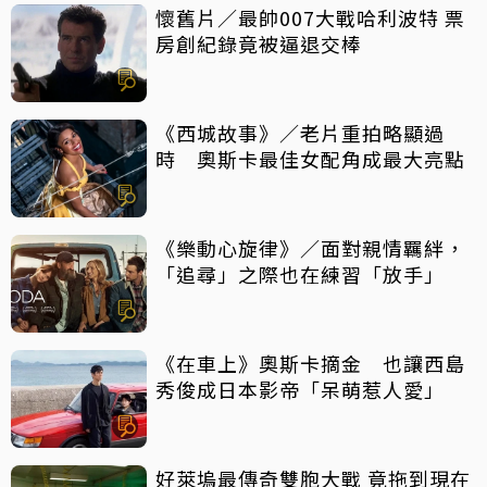
懷舊片／最帥007大戰哈利波特 票
房創紀錄竟被逼退交棒
《西城故事》／老片重拍略顯過
時 奧斯卡最佳女配角成最大亮點
《樂動心旋律》／面對親情羈絆，
「追尋」之際也在練習「放手」
《在車上》奧斯卡摘金 也讓西島
秀俊成日本影帝「呆萌惹人愛」
好萊塢最傳奇雙胞大戰 竟拖到現在