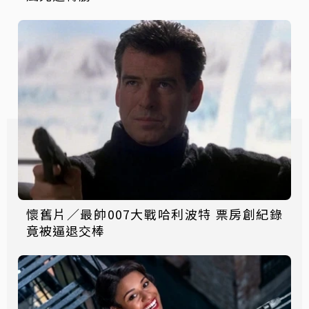
懷舊片／最帥007大戰哈利波特 票房創紀錄
竟被逼退交棒