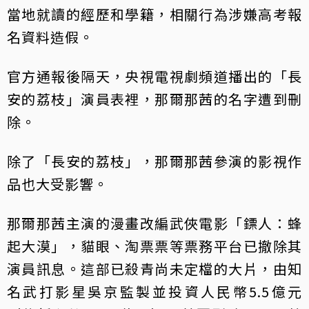
當地就讀的經歷和學籍，相關行為涉嫌高考報
名資料造假。
官方通報後隔天，央視電視劇頻道播出的「長
安的荔枝」演員表裡，那爾那茜的名字遭到刪
除。
除了「長安的荔枝」，那爾那茜參演的影視作
品也大受影響。
那爾那茜主演的漫畫改編武俠電影「鏢人：蜂
起大漠」，貓眼、淘票票等票務平台已撤除其
演員訊息。這部已殺青尚未定檔的大片，由知
名武打影星吳京監製並投資人民幣5.5億元