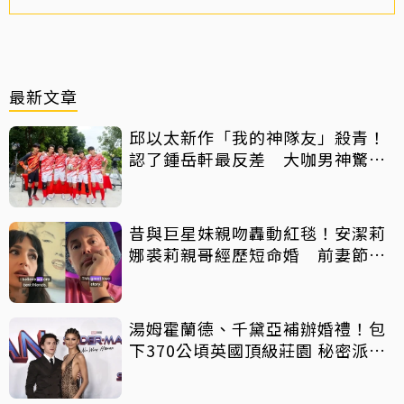
最新文章
邱以太新作「我的神隊友」殺青！
認了鍾岳軒最反差 大咖男神驚喜
客串
昔與巨星妹親吻轟動紅毯！安潔莉
娜裘莉親哥經歷短命婚 前妻節目
中出櫃：終於自由了
湯姆霍蘭德、千黛亞補辦婚禮！包
下370公頃英國頂級莊園 秘密派對
曝光