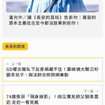
潘光中／讓《長安的荔枝》告訴你：萬惡的
資本主義從古至今都沒放棄剝削你！
長安的荔枝
←
上一篇
GD權志龍私下反差萌藏不住！霸總遇大聲公秒
變乖兒子、與法師合照掀網暴動
下一篇
→
74歲張菲「現身錄影」！胡瓜驚見師父騎車靠
近 走近一看笑瘋