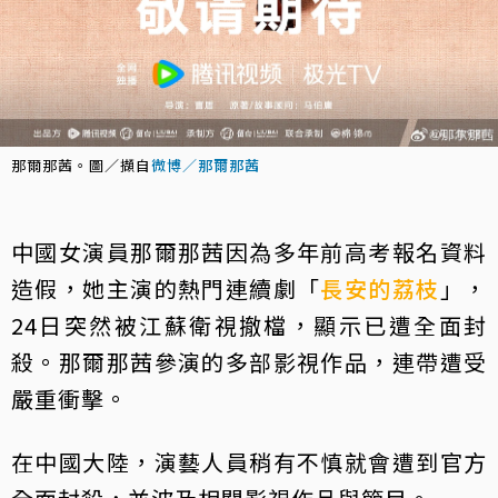
那爾那茜。圖／擷自
微博／那爾那茜
中國女演員那爾那茜因為多年前高考報名資料
造假，她主演的熱門連續劇「
長安的荔枝
」，
24日突然被江蘇衛視撤檔，顯示已遭全面封
殺。那爾那茜參演的多部影視作品，連帶遭受
嚴重衝擊。
在中國大陸，演藝人員稍有不慎就會遭到官方