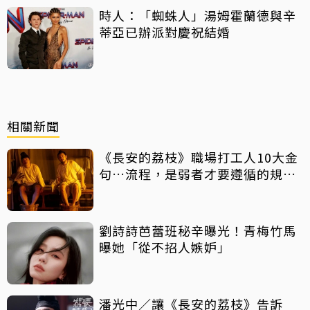
時人：「蜘蛛人」湯姆霍蘭德與辛
蒂亞已辦派對慶祝結婚
相關新聞
《長安的荔枝》職場打工人10大金
句…流程，是弱者才要遵循的規
矩！
劉詩詩芭蕾班秘辛曝光！青梅竹馬
曝她「從不招人嫉妒」
潘光中／讓《長安的荔枝》告訴