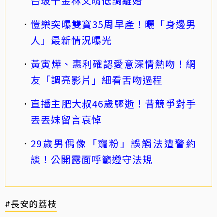
台玻千金林文晴低調離婚
愷樂突曝雙寶35周早產！曬「身邊男
人」最新情況曝光
黃寅燁、惠利確認愛意深情熱吻！網
友「調亮影片」細看舌吻過程
直播主肥大叔46歲驟逝！昔競爭對手
丟丟妹留言哀悼
29歲男偶像「寵粉」誤觸法遭警約
談！公開露面呼籲遵守法規
#長安的荔枝