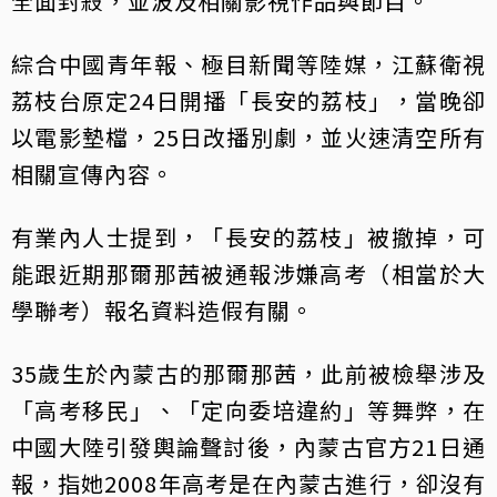
全面封殺，並波及相關影視作品與節目。
綜合中國青年報、極目新聞等陸媒，江蘇衛視
荔枝台原定24日開播「長安的荔枝」，當晚卻
以電影墊檔，25日改播別劇，並火速清空所有
相關宣傳內容。
有業內人士提到，「長安的荔枝」被撤掉，可
能跟近期那爾那茜被通報涉嫌高考（相當於大
學聯考）報名資料造假有關。
35歲生於內蒙古的那爾那茜，此前被檢舉涉及
「高考移民」、「定向委培違約」等舞弊，在
中國大陸引發輿論聲討後，內蒙古官方21日通
報，指她2008年高考是在內蒙古進行，卻沒有