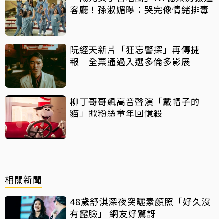
客廳！孫淑媚曝：哭完像情緒排毒
阮經天新片「狂忘警探」再傳捷
報 全票通過入選多倫多影展
柳丁哥哥飆高音聲演「戴帽子的
貓」掀粉絲童年回憶殺
相關新聞
48歲舒淇深夜突曬素顏照「好久沒
有露臉」 網友好驚訝