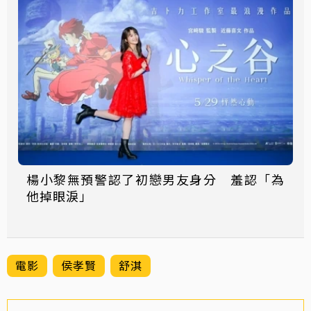
楊小黎無預警認了初戀男友身分 羞認「為
他掉眼淚」
電影
侯孝賢
舒淇