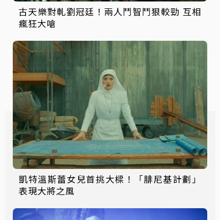
古天樂對軋劉冠廷！兩人鬥智鬥狠較勁 互相
瘋狂大嗆
凱特溫斯蕾女兒首挑大樑！「腓尼基計劃」
表現大將之風