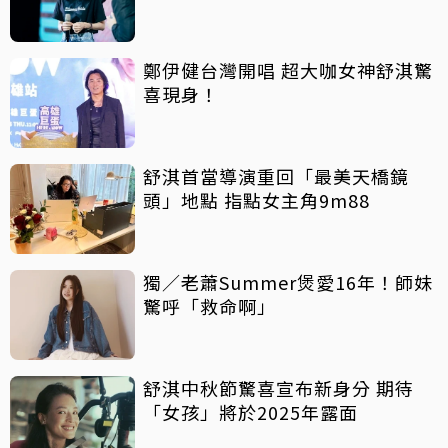
鄭伊健台灣開唱 超大咖女神舒淇驚
喜現身！
舒淇首當導演重回「最美天橋鏡
頭」地點 指點女主角9m88
獨／老蕭Summer煲愛16年！師妹
驚呼「救命啊」
舒淇中秋節驚喜宣布新身分 期待
「女孩」將於2025年露面