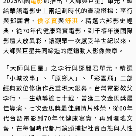
2025桃園
電影
節推出「大師與巨星」單元，獻
給華語電影史上兩組劃時代的靈魂搭檔：李行
與鄧麗君、
侯孝賢
與
舒淇
。精選六部影史經
典，從70年代健康寫實電影，到千禧年後國際
影壇大放異彩，讓觀眾一次感受半世紀以來，
大師與巨星共同締造的鏗鏘動人影像樂章。
「大師與巨星」之李行與鄧麗君單元，精選
「小城故事」、「原鄉人」、「彩雲飛」三部
經典數位修復作品重現大銀幕。台灣電影教父
李行，一生執導逾七十載，曾獲三次金馬獎最
佳導演、七次金馬獎最佳劇情片殊榮，從60年
代台語電影到70年代健康寫實，再到瓊瑤文
藝，在每個時代都用鏡頭捕捉社會百態與人性