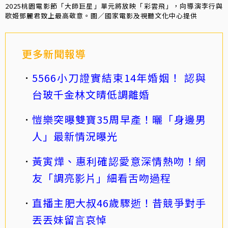
2025桃園電影節「大師巨星」單元將放映「彩雲飛」，向導演李行與
歌姬鄧麗君致上最高敬意。圖／國家電影及視聽文化中心提供
更多新聞報導
5566小刀證實結束14年婚姻！ 認與
台玻千金林文晴低調離婚
愷樂突曝雙寶35周早產！曬「身邊男
人」最新情況曝光
黃寅燁、惠利確認愛意深情熱吻！網
友「調亮影片」細看舌吻過程
直播主肥大叔46歲驟逝！昔競爭對手
丟丟妹留言哀悼