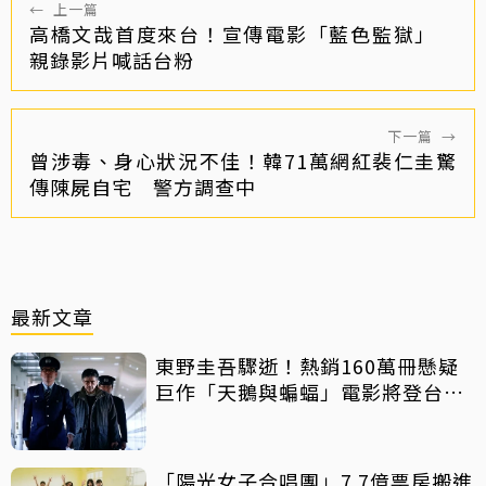
←
上一篇
高橋文哉首度來台！宣傳電影「藍色監獄」
親錄影片喊話台粉
下一篇
→
曾涉毒、身心狀況不佳！韓71萬網紅裴仁圭驚
傳陳屍自宅 警方調查中
最新文章
東野圭吾驟逝！熱銷160萬冊懸疑
巨作「天鵝與蝙蝠」電影將登台上
映
「陽光女子合唱團」7.7億票房搬進