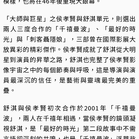
模樣，也將在46年後重現大銀幕。
「大師與巨星」之侯孝賢與舒淇單元，則選出
兩人三度合作的「千禧曼波」、「最好的時
光」與「刺客聶隱娘」，三部曾在國際影展大
放異彩的精彩傑作。侯孝賢成就了舒淇從大明
星到演員的昇華之路，舒淇也完整了侯孝賢影
像宇宙之中的每個節奏與呼吸，這是導演與演
員最深沉的信任，是藝術與靈魂最完美的重
疊。
舒淇與侯孝賢初次合作於2001年「千禧曼
波」，兩人在千禧年相遇，當侯孝賢的鏡頭凝
視舒淇，是「最好的時光」第二段故事中不需
言語卻深刻的共鳴，也是「千禧曼波」浮華背