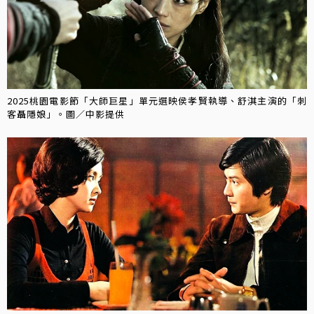
2025桃園電影節「大師巨星」單元選映侯孝賢執導、舒淇主演的「刺
客聶隱娘」。圖／中影提供