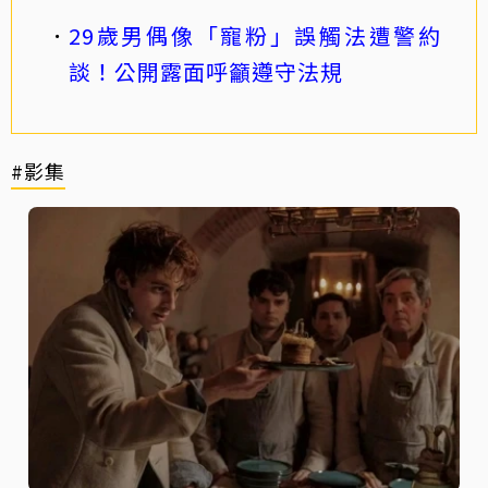
29歲男偶像「寵粉」誤觸法遭警約
談！公開露面呼籲遵守法規
#影集