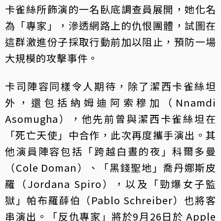
卡雀絲所飾演的一名臥底調查員展開，她化名
為「專家」，滲透網路上的仇恨團體，試圖在
這群激進份子採取行動前加以阻止，預防一場
大規模的攻擊事件。
卡司陣容同樣令人期待，除了潔西卡雀絲坦
外，還包括納姆迪阿索穆加（Nnamdi
Asomugha），他先前曾與潔西卡雀絲坦在
「死亡天使」中合作，此次再度攜手演出。其
他演員陣容包括「跨越白晝的夜」科爾多曼
（Cole Doman）、「黑錢聖地」喬丹娜斯皮
羅（Jordana Spiro），以及「勁爆女子監
獄」帕布羅薛伯（Pablo Schreiber）也將客
串演出。「反仇專家」將於9月26日於 Apple