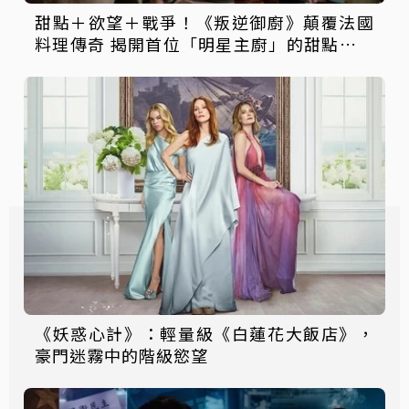
甜點＋欲望＋戰爭！《叛逆御廚》顛覆法國
料理傳奇 揭開首位「明星主廚」的甜點帝國
與間諜人生
《妖惑心計》：輕量級《白蓮花大飯店》，
豪門迷霧中的階級慾望