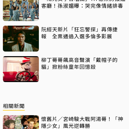
客廳！孫淑媚曝：哭完像情緒排毒
阮經天新片「狂忘警探」再傳捷
報 全票通過入選多倫多影展
柳丁哥哥飆高音聲演「戴帽子的
貓」掀粉絲童年回憶殺
相關新聞
懷舊片／宮崎駿大戰阿湯哥！「神
隱少女」風光逆轉勝