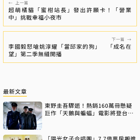
←
上一篇
超萌橘貓「蜜柑站長」發出許願卡！「營業
中」挑戰幸福小夜市
下一篇
→
李國毅怒嗆姚淳耀「當邱家的狗」 「成名在
望」第二季無縫開播
最新文章
東野圭吾驟逝！熱銷160萬冊懸疑
巨作「天鵝與蝙蝠」電影將登台上
映
「陽光女子合唱團」7.7億票房搬進