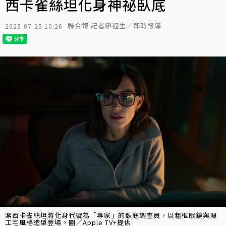
西卡雀絲坦化身神祕臥底
聯合報 記者廖福生／即時報導
2025-07-25 10:26
潔西卡雀絲坦將化身代號為「專家」的臥底調查員，以粗框眼鏡與理
工宅風格造型登場。圖／Apple TV+提供