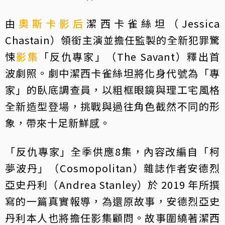
由
奧斯卡
影后
潔西卡雀絲坦（Jessica
Chastain）領銜主演並擔任監製的全新犯罪驚
悚
影集
「反仇專家」（The Savant）釋出首
波劇照。劇中潔西卡雀絲坦將化身代號為「專
家」的臥底調查員，以粗框眼鏡與理工宅風格
全新造型登場，挑戰與過往角色截然不同的形
象，帶來十足新鮮感。
「反仇專家」全季供應8集，內容改編自「柯
夢波丹」（Cosmopolitan）雜誌作者安德烈
亞史丹利（Andrea Stanley）於 2019 年所撰
寫的一篇真實報導，為還原故事，安德烈亞史
丹利本人也將擔任影集顧問。故事圍繞著潔西