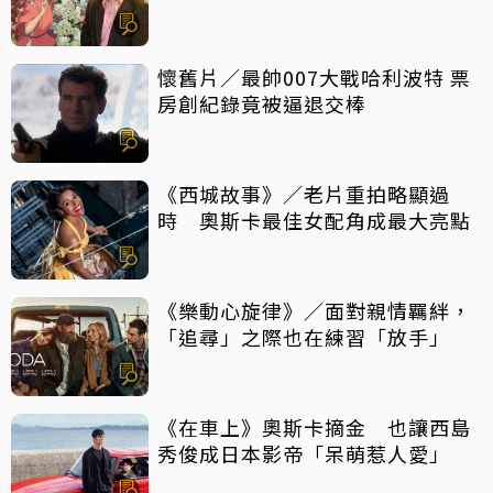
懷舊片／最帥007大戰哈利波特 票
房創紀錄竟被逼退交棒
《西城故事》／老片重拍略顯過
時 奧斯卡最佳女配角成最大亮點
《樂動心旋律》／面對親情羈絆，
「追尋」之際也在練習「放手」
《在車上》奧斯卡摘金 也讓西島
秀俊成日本影帝「呆萌惹人愛」