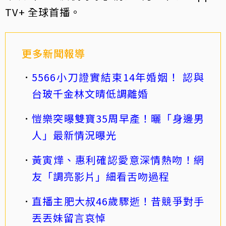
TV+ 全球首播。
更多新聞報導
5566小刀證實結束14年婚姻！ 認與
台玻千金林文晴低調離婚
愷樂突曝雙寶35周早產！曬「身邊男
人」最新情況曝光
黃寅燁、惠利確認愛意深情熱吻！網
友「調亮影片」細看舌吻過程
直播主肥大叔46歲驟逝！昔競爭對手
丟丟妹留言哀悼