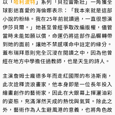
以「
哈利波特
」系列「貝拉雷斯壯」一角獲全
球影迷喜愛的海倫娜表示：「我本來就是這部
小說的粉絲。我在25年前就讀過，一直很想演
伊莎貝爾。」她甚至曾經爭取改編版權，儘管
當時未能如願以償，命運仍將這部作品輾轉帶
到她的面前，讓她不禁感嘆命中註定的緣分。
蓋布瑞拜恩則完全沉浸在閱讀之中，因為他曾
經在地方中學擔任過教師，也是天生的詩人。
主演詹姆士龐德多年而走紅國際的布洛斯南，
此次詮釋流浪畫家，他本身即是一位長年投入
繪畫創作的藝術家，因此在大銀幕上揮灑油彩
的姿態，充滿渾然天成的熱忱與氣質。除此之
外，藝術作為人生避風港的意義，也將角色故