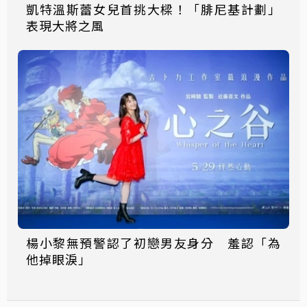
凱特溫斯蕾女兒首挑大樑！「腓尼基計劃」
表現大將之風
楊小黎無預警認了初戀男友身分 羞認「為
他掉眼淚」