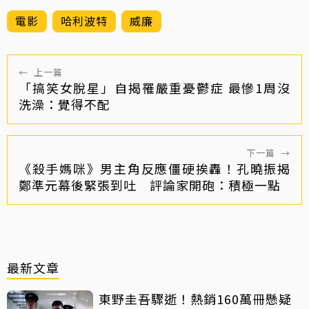
電影
哈利波特
威廉
←
上一篇
「搞笑女脫星」自揭罹嚴重憂鬱症 最慘1周沒
洗澡：覺得不配
下一篇
→
《殺手媽咪》男主角反應僵硬挨轟！孔曉振揭
鄭準元幕後緊張到吐 評論家開砲：積極一點
最新文章
東野圭吾驟逝！熱銷160萬冊懸疑