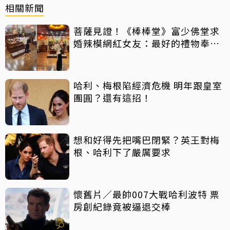
相關新聞
菩薩見證！《棒棒堂》富少佛堂求
婚辣模網紅女友：最好的禮物奉獻
給我
哈利、梅根陷經濟危機 明年跟皇室
團圓？還有這招！
想和好得先把嘴巴閉緊？英王對梅
根、哈利下了嚴厲要求
懷舊片／最帥007大戰哈利波特 票
房創紀錄竟被逼退交棒