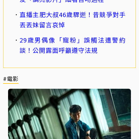
直播主肥大叔46歲驟逝！昔競爭對手
丟丟妹留言哀悼
29歲男偶像「寵粉」誤觸法遭警約
談！公開露面呼籲遵守法規
#電影