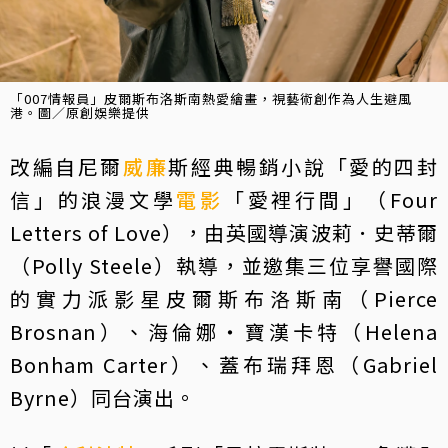
「007情報員」皮爾斯布洛斯南熱愛繪畫，視藝術創作為人生避風
港。圖／原創娛樂提供
改編自尼爾
威廉
斯經典暢銷小說「愛的四封
信」的浪漫文學
電影
「愛裡行間」（Four
Letters of Love），由英國導演波莉．史蒂爾
（Polly Steele）執導，並邀集三位享譽國際
的實力派影星皮爾斯布洛斯南（Pierce
Brosnan）、海倫娜・寶漢卡特（Helena
Bonham Carter）、蓋布瑞拜恩（Gabriel
Byrne）同台演出。