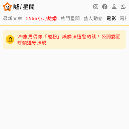
最新文章
5566小刀離婚
熱門星聞
藝人動態
電影
電
29歲男偶像「寵粉」誤觸法遭警約談！公開露面
呼籲遵守法規
4歲兒緊盯AKIRA備戰演唱會 萌學林志玲甜喊
「加油」