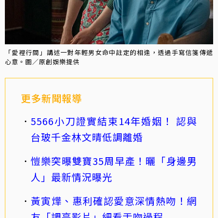
「愛裡行間」講述一對年輕男女命中註定的相逢，透過手寫信箋傳遞
心意。圖／原創娛樂提供
更多新聞報導
5566小刀證實結束14年婚姻！ 認與
台玻千金林文晴低調離婚
愷樂突曝雙寶35周早產！曬「身邊男
人」最新情況曝光
黃寅燁、惠利確認愛意深情熱吻！網
友「調亮影片」細看舌吻過程