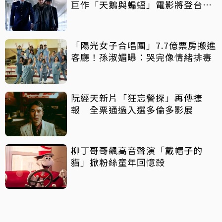
巨作「天鵝與蝙蝠」電影將登台上
映
「陽光女子合唱團」7.7億票房搬進
客廳！孫淑媚曝：哭完像情緒排毒
阮經天新片「狂忘警探」再傳捷
報 全票通過入選多倫多影展
柳丁哥哥飆高音聲演「戴帽子的
貓」掀粉絲童年回憶殺