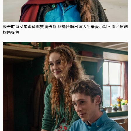
怪奇時尚女星海倫娜寶漢卡特 終得所願出演人生最愛小說。圖／原創
娛樂提供