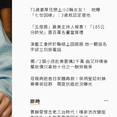
71歲姜厚任戀上小2輪女友！ 她曝
「七世因緣」：3歲就認定是他
「五燈獎」最美主持人報喜！「185公
分帥兒」要百萬名畫當賀禮
演藝工會終於聯絡上田路路 她一聽這名
字卻立刻掛電話
獨／2個小孩赴美要燒2千萬 曲艾玲嘆後
輩削價只拿她十分之一酬勞競爭
母親病逝昔日家醜再掀！侯炳瑩認封鎖
哥哥侯冠群 兩度抗癌近況曝光
即時
賈靜雯懷念老三台時代！嘆串流改變追