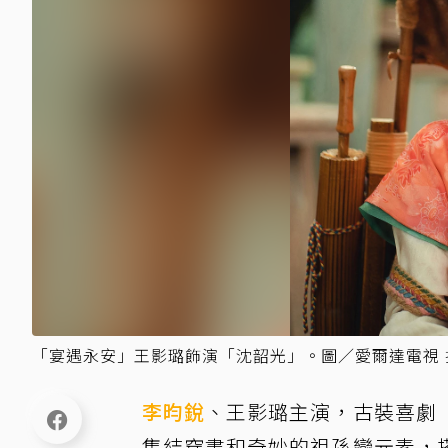
「宴遇永安」王影璐飾演「沈韶光」。圖／愛爾達電視 
李昀銳
、王影璐主演，古裝喜劇
集結穿書和奇妙的祖孫戀元素，