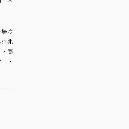
登場冷
為京兆
備，隨
宗」，