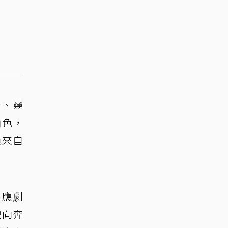
潑、靈
角色，
色來自
呼應劇
雙向奔