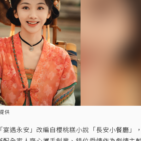
提供
「宴遇永安」改編自櫻桃糕小說「長安小餐廳」
搭配全家人齊心攜手創業、錯位愛情作為劇情主