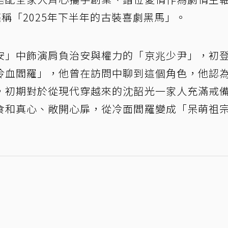
堪稱「2025年下半年的古裝喜劇黑馬」。
安」中飾演肩負治安與權力的「京兆少尹」，初
冷血閻羅」，他曾在訪問中聊到這個角色，他認
，初期對於從現代穿越來的沈韶光一家人充滿戒
食和真心、敞開心扉，從冷面閻羅變成「呆萌祖