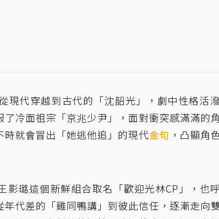
從現代穿越到古代的「沈韶光」，劇中性格活
服了冷面祖宗「京兆少尹」，面對衝突感滿滿的
不時就會冒出「她逃他追」的現代
金句
，凸顯角
王影璐這個新鮮組合取名「歡迎光林CP」，也
從年代差的「雞同鴨講」到彼此信任，逐漸走向