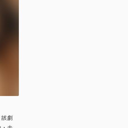
，該劇
軸，未