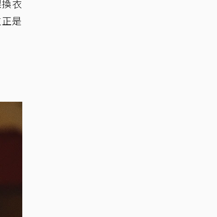
裸換衣
位正是