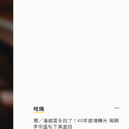
哈燒
獨／潘越雲全說了！40年感情曝光 揭開
李宗盛私下真面目