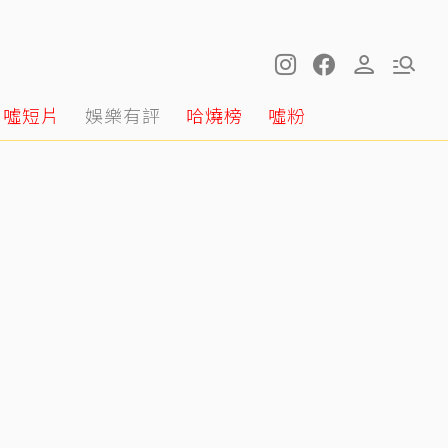
噓短片
娛樂有評
哈燒榜
噓粉