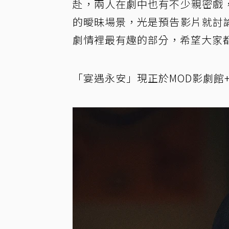
赴，兩人在劇中也有不少親密戲
的曖昧場景，光是預告影片就討
劇情裡最有趣的部分，希望大家
「宴遇永安」現正於MOD影劇館+、Ha