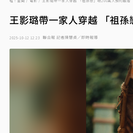
噓！星聞
電影
王影璐帶一家人穿越 「祖孫戀」吸200萬人預約觀看
王影璐帶一家人穿越 「祖孫
聯合報 記者陳慧貞／即時報導
2025-10-12 12:23