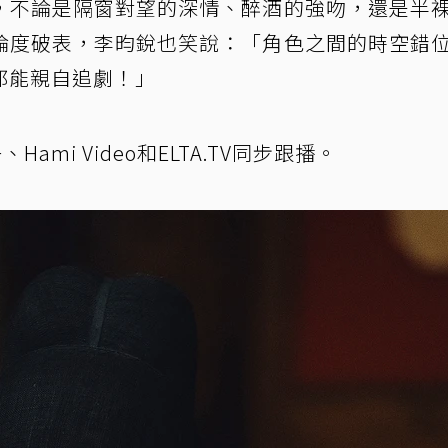
，不論是隔窗對望的深情、醉酒的強吻，還是半
論度破表，李昀銳也笑說：「角色之間的時空錯
都能親自追劇！」
mi Video和ELTA.TV同步跟播。