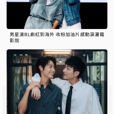
男星演BL劇紅到海外 收粉加油片感動淚灑電
影院