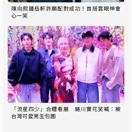
陳向熙鍾岳軒許願配對成功！首搭靠眼神會
心一笑
「流星四少」合體看展 蜷川實花笑喊：被
台灣可愛男生包圍