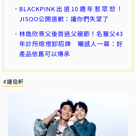
BLACKPINK出道10週年惹眾怒！
JISOO公開道歉：讓你們失望了
林逸欣喪父後首過父親節！名醫父43
年診所熄燈卸招牌 曬感人一幕：好
產品依舊可以傳承
#鍾岳軒