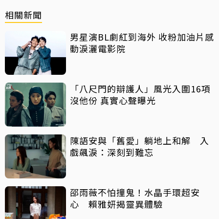
相關新聞
男星演BL劇紅到海外 收粉加油片感
動淚灑電影院
「八尺門的辯護人」風光入圍16項
沒他份 真實心聲曝光
陳語安與「舊愛」躺地上和解 入
戲飆淚：深刻到難忘
邵雨薇不怕撞鬼！水晶手環超安
心 賴雅妍揭靈異體驗