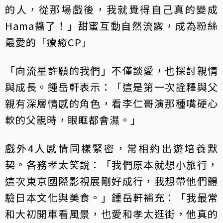
的人，從那場戲後，我就覺得自己真的變成
Hama醬了！」甜蜜互動自然流露，成為粉絲
最愛的「療癒CP」
「向流星許願的我們」不僅談愛，也探討親情
與成長。鍾岳軒表示：「這是第一次詮釋與父
親有深層情感的角色，看李仁哥演那種嘴硬心
軟的父親時，眼眶都會濕。」
戲外4人感情同樣緊密，常相約出遊培養默
契。各務孝太笑說：「我們原本就想小旅行，
這次東京國際影視展剛好成行，我想帶他們體
驗日本文化與美食。」鍾岳軒補充：「我最常
和大初開車看風景，也愛和孝太逛街，他真的