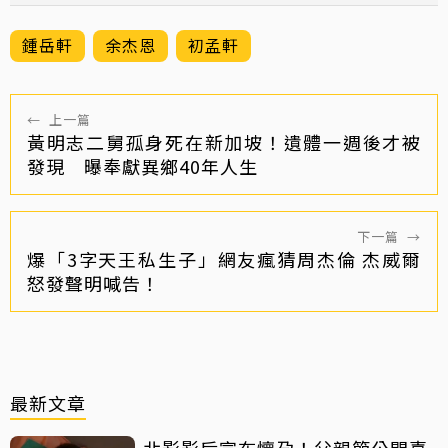
鍾岳軒
余杰恩
初孟軒
←
上一篇
黃明志二舅孤身死在新加坡！遺體一週後才被
發現 曝奉獻異鄉40年人生
下一篇
→
爆「3字天王私生子」網友瘋猜周杰倫 杰威爾
怒發聲明喊告！
最新文章
北影影后宣布懷孕！父親節公開喜