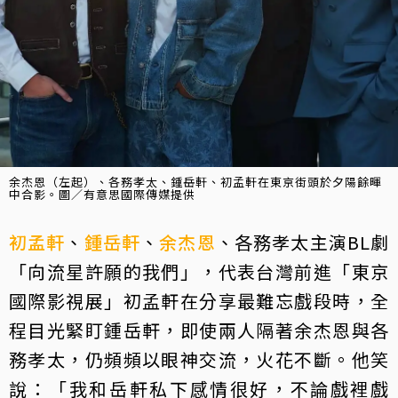
余杰恩（左起）、各務孝太、鍾岳軒、初孟軒在東京街頭於夕陽餘暉
中合影。圖／有意思國際傳媒提供
初孟軒
、
鍾岳軒
、
余杰恩
、各務孝太主演BL劇
「向流星許願的我們」，代表台灣前進「東京
國際影視展」初孟軒在分享最難忘戲段時，全
程目光緊盯鍾岳軒，即使兩人隔著余杰恩與各
務孝太，仍頻頻以眼神交流，火花不斷。他笑
說：「我和岳軒私下感情很好，不論戲裡戲