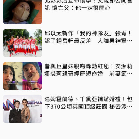
訊 憶亡父：他一定很開心
邱以太新作「我的神隊友」殺青！
認了鍾岳軒最反差 大咖男神驚喜
客串
昔與巨星妹親吻轟動紅毯！安潔莉
娜裘莉親哥經歷短命婚 前妻節目
中出櫃：終於自由了
湯姆霍蘭德、千黛亞補辦婚禮！包
下370公頃英國頂級莊園 秘密派對
曝光