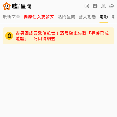
最新文章
姜厚任女友發文
熱門星聞
藝人動態
電影
電
泰男團成員驚傳離世！清晨騎車失聯「尋獲已成
遺體」 死因待調查