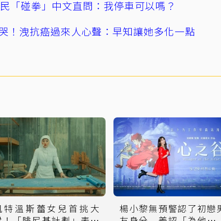
親民「碰拳」中文直問：我停車可以嗎？
哭！洩抗癌過來人心聲：早知讓她多化一點
凱特溫斯蕾女兒首挑大
楊小黎無預警認了初戀
樑！「腓尼基計劃」表現
友身分 羞認「為他掉