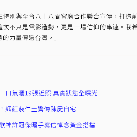
正特別與全台八十八間宮廟合作聯合宣傳，打造
這次不只是電影造勢，更是一場信仰的串連。我
善的力量傳遍台灣。」
一口氣曬19張近照 真實狀態全曝光
！網紅裴仁圭驚傳陳屍自宅
歌神許冠傑曬手寫信悼念黃金搭檔