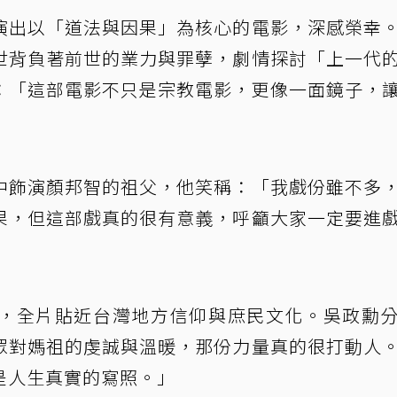
演出以「道法與因果」為核心的電影，深感榮幸
世背負著前世的業力與罪孽，劇情探討「上一代
：「這部電影不只是宗教電影，更像一面鏡子，
中飾演顏邦智的祖父，他笑稱：「我戲份雖不多
果，但這部戲真的很有意義，呼籲大家一定要進
，全片貼近台灣地方信仰與庶民文化。吳政勳
眾對媽祖的虔誠與溫暖，那份力量真的很打動人
是人生真實的寫照。」