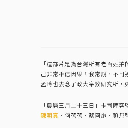
「這部片是為台灣所有老百姓拍
己非常相信因果！我常說，不可
孟吟也去念了政大宗教研究所，
「農曆三月二十三日」卡司陣容
陳明真
、何蓓蓓、蔡阿炮、顏邦