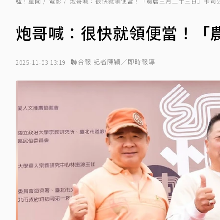
噓！星聞
電影
炮哥喊：很快就領便當！「農曆三月二十三日」卡司
炮哥喊：很快就領便當！「
聯合報 記者陳穎／即時報導
2025-11-03 13:19