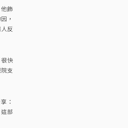
。他飾
的因，
讓人反
，很快
戲院支
分享：
。這部