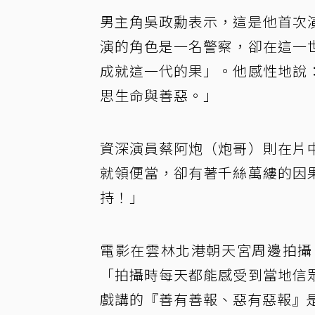
男主角吳政勳表示，這是他首次
演的角色是一名警察，卻在這一
成就這一代的果」。他感性地說
思生命與善惡。」
資深演員蔡阿炮（炮哥）則在片
就領便當，卻有著千絲萬縷的因
持！」
電影在雲林北港朝天宮周邊拍攝
「拍攝時每天都能感受到當地信
戲講的『善有善報、惡有惡報』