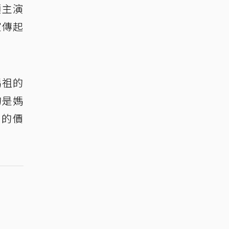
領主演
宣傳起
媽祖的
的是媽
命的價