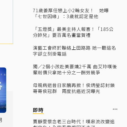
71歲姜厚任戀上小2輪女友！ 她曝
「七世因緣」：3歲就認定是他
「五燈獎」最美主持人報喜！「185公
分帥兒」要百萬名畫當賀禮
演藝工會終於聯絡上田路路 她一聽這名
字卻立刻掛電話
獨／2個小孩赴美要燒2千萬 曲艾玲嘆後
輩削價只拿她十分之一酬勞競爭
母親病逝昔日家醜再掀！侯炳瑩認封鎖
哥哥侯冠群 兩度抗癌近況曝光
即時
男
賈靜雯懷念老三台時代！嘆串流改變追
眼