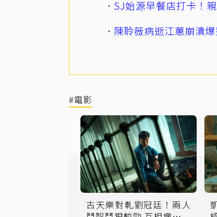
SJ始源早餐店打卡！
陳聆薇病逝江蕙崩潰爆
#電影
古天樂對軋劉冠廷！兩人
鬥智鬥狠較勁 互相瘋狂大