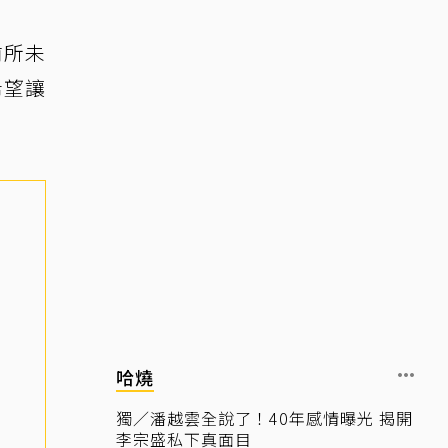
前所未
希望讓
哈燒
獨／潘越雲全說了！40年感情曝光 揭開
李宗盛私下真面目