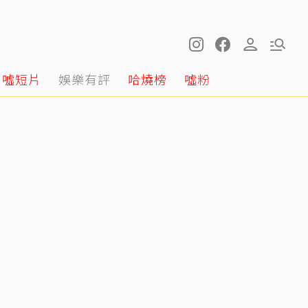
噓短片
娛樂有評
哈燒榜
噓粉