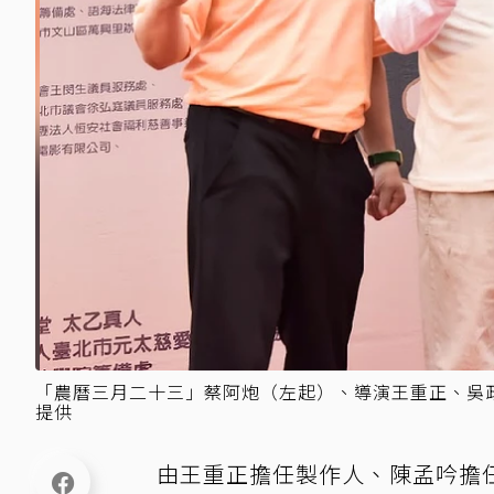
「農曆三月二十三」蔡阿炮（左起）、導演王重正、吳政
提供
由王重正擔任製作人、陳孟吟擔