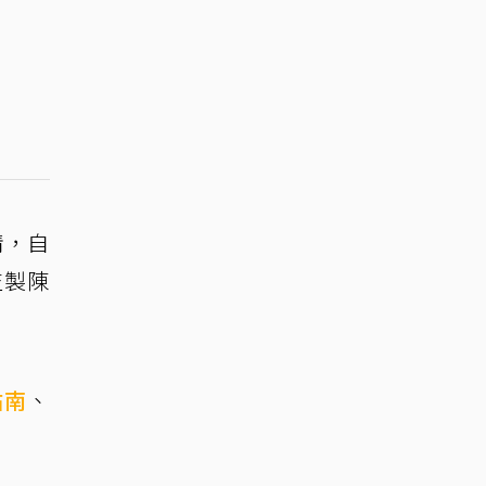
情，自
監製陳
佑南
、