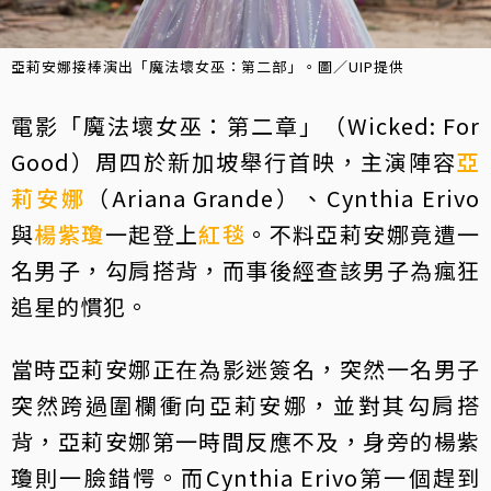
亞莉安娜接棒演出「魔法壞女巫：第二部」。圖／UIP提供
電影「魔法壞女巫：第二章」（Wicked: For
Good）周四於新加坡舉行首映，主演陣容
亞
莉安娜
（Ariana Grande）、Cynthia Erivo
與
楊紫瓊
一起登上
紅毯
。不料亞莉安娜竟遭一
名男子，勾肩搭背，而事後經查該男子為瘋狂
追星的慣犯。
當時亞莉安娜正在為影迷簽名，突然一名男子
突然跨過圍欄衝向亞莉安娜，並對其勾肩搭
背，亞莉安娜第一時間反應不及，身旁的楊紫
瓊則一臉錯愕。而Cynthia Erivo第一個趕到