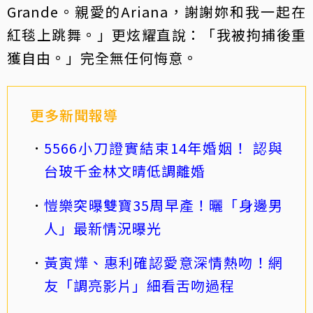
Grande。親愛的Ariana，謝謝妳和我一起在
紅毯上跳舞。」更炫耀直說：「我被拘捕後重
獲自由。」完全無任何悔意。
更多新聞報導
5566小刀證實結束14年婚姻！ 認與
台玻千金林文晴低調離婚
愷樂突曝雙寶35周早產！曬「身邊男
人」最新情況曝光
黃寅燁、惠利確認愛意深情熱吻！網
友「調亮影片」細看舌吻過程