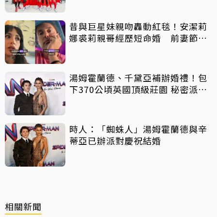
昔與巨星妹親吻轟動紅毯！安潔莉
娜裘莉親哥經歷短命婚 前妻節目
中出櫃：終於自由了
湯姆霍蘭德、千黛亞補辦婚禮！包
下370公頃英國頂級莊園 秘密派對
曝光
時人：「蜘蛛人」湯姆霍蘭德與辛
蒂亞已辦派對慶祝結婚
相關新聞