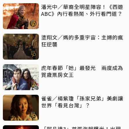
潘光中／華裔全明星陣容！《西遊
ABC》內行看熱鬧、外行看門道？
塗翔文／媽的多重宇宙：主婦的瘋
狂逆襲
虎年春節「她」最發光 兩度成為
賀歲票房女王
雀雀／楊紫瓊「孫家兄弟」美劇讓
世界「看見台灣」？
「阿凡達3」首張海報曝光！出現