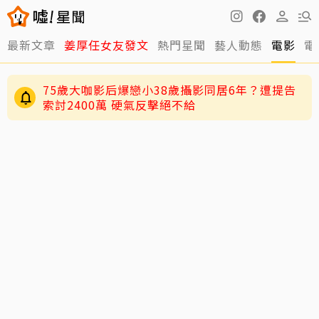
最新文章
姜厚任女友發文
熱門星聞
藝人動態
電影
電
75歲大咖影后爆戀小38歲攝影同居6年？遭提告
索討2400萬 硬氣反擊絕不給