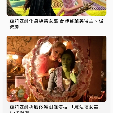
亞莉安娜化身絕美女巫 合體葛萊美得主、楊
紫瓊
亞莉安娜挑戰歌舞劇飆演技 「魔法壞女巫」
LIVE獻唱