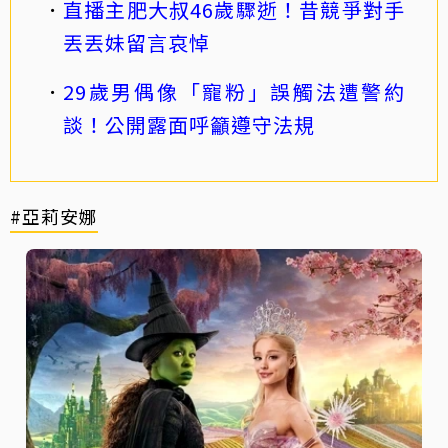
直播主肥大叔46歲驟逝！昔競爭對手
丟丟妹留言哀悼
29歲男偶像「寵粉」誤觸法遭警約
談！公開露面呼籲遵守法規
#亞莉安娜