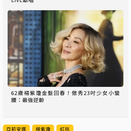
62歲楊紫瓊金髮回春！傲秀23吋少女小蠻
腰：最強逆齡
亞莉安娜
楊紫瓊
紅毯