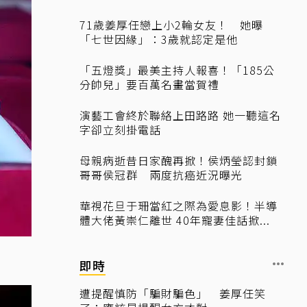
71歲姜厚任戀上小2輪女友！ 她曝
「七世因緣」：3歲就認定是他
「五燈獎」最美主持人報喜！「185公
分帥兒」要百萬名畫當賀禮
演藝工會終於聯絡上田路路 她一聽這名
字卻立刻掛電話
母親病逝昔日家醜再掀！侯炳瑩認封鎖
哥哥侯冠群 兩度抗癌近況曝光
華視花旦于珊當紅之際為愛息影！半導
體大佬黃崇仁離世 40年寵妻佳話掀...
即時
遭提醒慎防「騙財騙色」 姜厚任笑