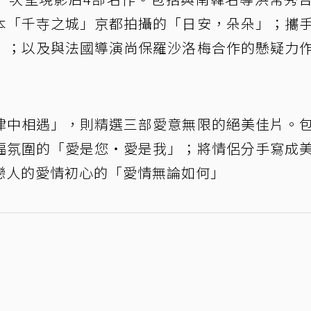
本「千寺之城」京都拍攝的「日安，朵朵」；攜
」；以及與法國導演尚保羅沙洛梅合作的懸疑力
律中相遇」，則精選三部愛意無限的絕美佳片。
福氛圍的「愛是您・愛是我」；將情侶分手寫成
戀人的愛情初心的「愛情無論如何」