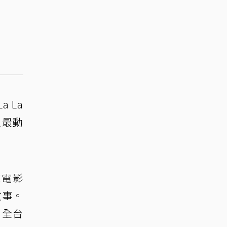
 La
以最動
志電影
故事。
，全台