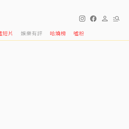
噓短片
娛樂有評
哈燒榜
噓粉