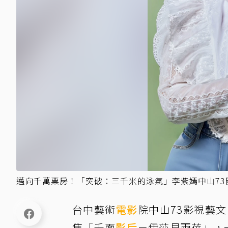
邁向千萬票房！「突破：三千米的泳氣」李紫嫣中山73
台中藝術
電影
院中山73影視藝
焦「千面
影后
－伊莎貝雨蓓」，