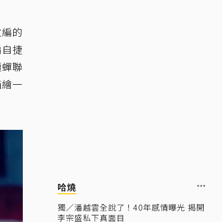
改編的
編自捷
續蟬聯
描繪一
哈燒
獨／潘越雲全說了！40年感情曝光 揭開
李宗盛私下真面目