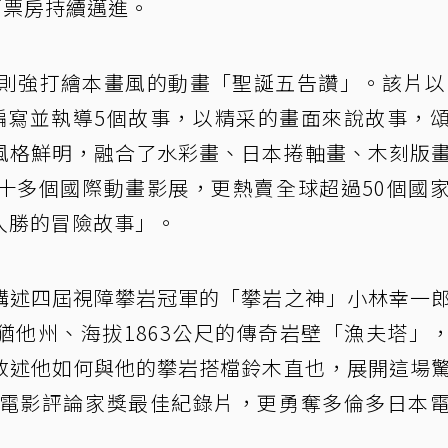
萬票房持續邁進。
，則強打繪本畫風的動畫「聖誕五告讚」。該片以
編寫並執導5個故事，以精采的畫面來說故事，
風格鮮明，融合了水彩畫、日本捲軸畫、木刻版
十多個國際動畫影展，更熱賣全球超過50個國
入勝的冒險故事」。
講述四屆視障攀岩冠軍的「攀岩之神」小林幸一
猶他州、海拔1863公尺的傳奇岩壁「漁夫塔」
敘述他如何與他的攀岩搭檔鈴木直也，展開這場
本電影評論家獎最佳紀錄片，更勇奪多倫多日本