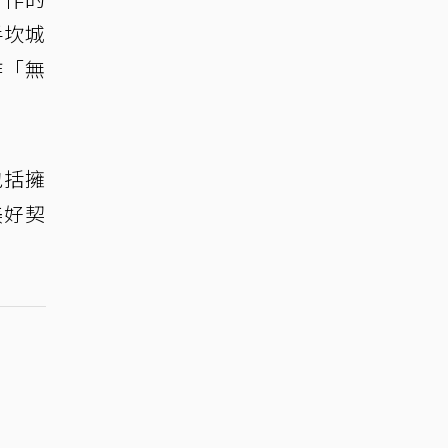
手坎城
作「無
包括擁
美好契