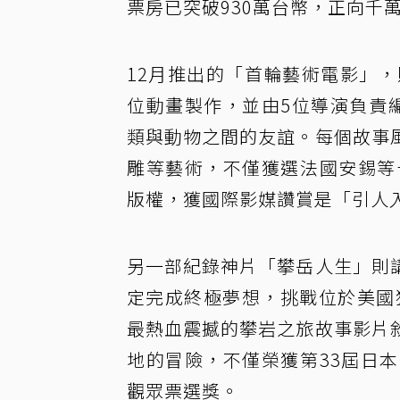
票房已突破930萬台幣，正向千
12月推出的「首輪藝術電影」
位動畫製作，並由5位導演負責
類與動物之間的友誼。每個故事
雕等藝術，不僅獲選法國安錫等
版權，獲國際影媒讚賞是「引人
另一部紀錄神片「攀岳人生」則
定完成終極夢想，挑戰位於美國
最熱血震撼的攀岩之旅故事影片
地的冒險，不僅榮獲第33屆日
觀眾票選獎。