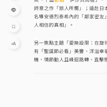
詩意之作「旅人所嚮」；遠赴日
名導安德烈泰希內的「鄰家密友
人相信的真相」。
另一焦點主題「愛無設限：在旋
有「聖誕節必看」美譽、洋溢幸
機、情節動人且峰迴路轉、直擊