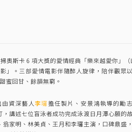
掃奧斯卡 6 項大獎的愛情經典「樂來越愛你」（La
選電影」。三部愛情電影伴隨醉人旋律，陪伴觀眾
，甜蜜回甘、餘韻無窮。
出由資深藝人
李㼈
擔任製片、安景鴻執導的勵
打，講述七位盲泳者成功完成泳渡日月潭心願的
、翁家明、林美貞、王月和李㼈主演，口碑鼎盛