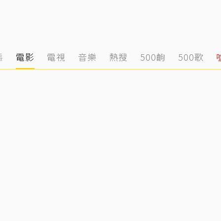
態
電影
電視
音樂
熱搜
500齣
500歌