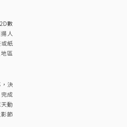
2D數
頌揚人
畫或紙
家地區
郎，決
，完成
驚天動
電影節