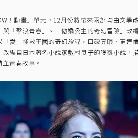
OW！動畫」單元，12月份將帶來兩部均由文學
」與「擊浪青春」。「傲嬌公主的奇幻冒險」改
以「愛」拯救王國的奇幻旅程，口碑亮眼、更連
」改編自日本著名小說家敷村良子的獲獎小說，
熱血青春故事。