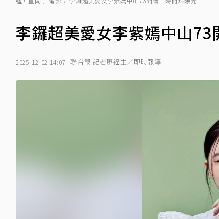
噓！星聞
電影
李鑼超美愛女李紫嫣中山73開講 時間點曝光
李鑼超美愛女李紫嫣中山73
聯合報 記者廖福生／即時報導
2025-12-02 14:07