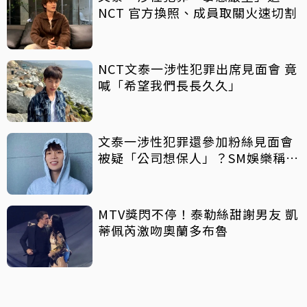
NCT 官方換照、成員取關火速切割
NCT文泰一涉性犯罪出席見面會 竟
喊「希望我們長長久久」
文泰一涉性犯罪還參加粉絲見面會
被疑「公司想保人」？SM娛樂稱8
月中旬才知情
MTV獎閃不停！泰勒絲甜謝男友 凱
蒂佩芮激吻奧蘭多布魯