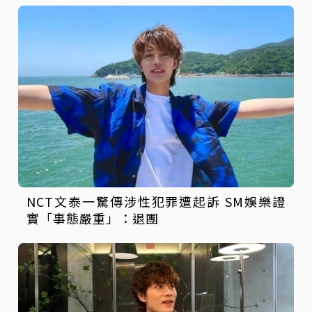
NCT文泰一驚傳涉性犯罪遭起訴 SM娛樂證
實「事態嚴重」：退團