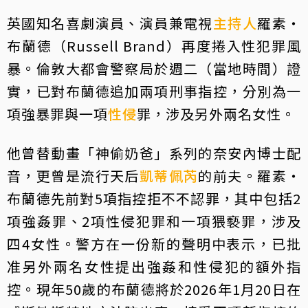
英國知名喜劇演員、演員兼電視
主持人
羅素・
布蘭德（Russell Brand）再度捲入性犯罪風
暴。倫敦大都會警察局於週二（當地時間）證
實，已對布蘭德追加兩項刑事指控，分別為一
項強暴罪與一項
性侵
罪，涉及另外兩名女性。
他曾替動畫「神偷奶爸」系列的奈安內博士配
音，更曾是流行天后
凱蒂佩芮
的前夫。羅素・
布蘭德先前對5項指控拒不不認罪，其中包括2
項強姦罪、2項性侵犯罪和一項猥褻罪，涉及
四4女性。警方在一份新的聲明中表示，已批
准另外兩名女性提出強姦和性侵犯的額外指
控。現年50歲的布蘭德將於2026年1月20日在