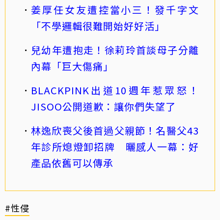
姜厚任女友遭控當小三！發千字文
「不學邏輯很難開始好好活」
兒幼年遭抱走！徐莉玲首談母子分離
內幕「巨大傷痛」
BLACKPINK出道10週年惹眾怒！
JISOO公開道歉：讓你們失望了
林逸欣喪父後首過父親節！名醫父43
年診所熄燈卸招牌 曬感人一幕：好
產品依舊可以傳承
#性侵