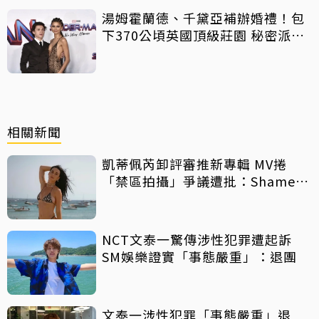
湯姆霍蘭德、千黛亞補辦婚禮！包
下370公頃英國頂級莊園 秘密派對
曝光
相關新聞
凱蒂佩芮卸評審推新專輯 MV捲
「禁區拍攝」爭議遭批：Shame
on you
NCT文泰一驚傳涉性犯罪遭起訴
SM娛樂證實「事態嚴重」：退團
文泰一涉性犯罪「事態嚴重」退