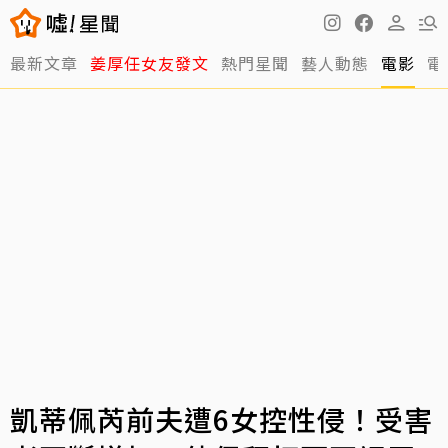
最新文章
姜厚任女友發文
熱門星聞
藝人動態
電影
電
凱蒂佩芮前夫遭6女控性侵！受害