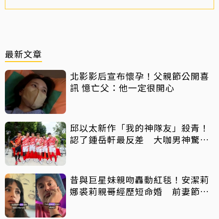
最新文章
北影影后宣布懷孕！父親節公開喜
訊 憶亡父：他一定很開心
邱以太新作「我的神隊友」殺青！
認了鍾岳軒最反差 大咖男神驚喜
客串
昔與巨星妹親吻轟動紅毯！安潔莉
娜裘莉親哥經歷短命婚 前妻節目
中出櫃：終於自由了