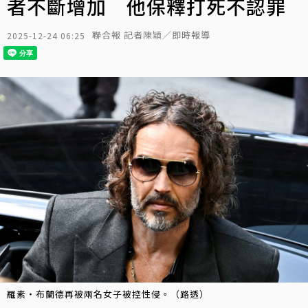
者不斷增加 他保釋打死不認罪
聯合報 記者陳穎／即時報導
2025-12-24 06:25
羅素・布蘭德再被兩名女子被控性侵。（路透）