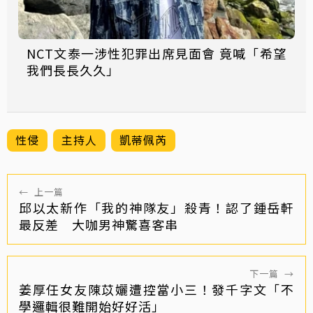
NCT文泰一涉性犯罪出席見面會 竟喊「希望
我們長長久久」
性侵
主持人
凱蒂佩芮
←
上一篇
邱以太新作「我的神隊友」殺青！認了鍾岳軒
最反差 大咖男神驚喜客串
下一篇
→
姜厚任女友陳苡孋遭控當小三！發千字文「不
學邏輯很難開始好好活」