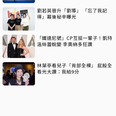
劉若英晉升「劉導」 「忘了我記
得」幕後秘辛曝光
「鐵達尼號」CP互挺一輩子！凱特
溫絲蕾蛻變 李奧納多狂讚
林葉亭看兒子「背部全裸」 屁股全
看光大讚：我給9分