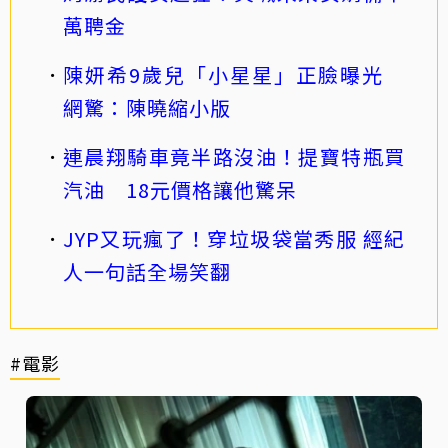
萬聘金
陳妍希9歲兒「小星星」正臉曝光
網驚：陳曉縮小版
連晨翔騎車竟半路沒油！提寶特瓶買
汽油 18元價格讓他驚呆
JYP又玩瘋了！穿垃圾袋當秀服 經紀
人一句話全場笑翻
#電影