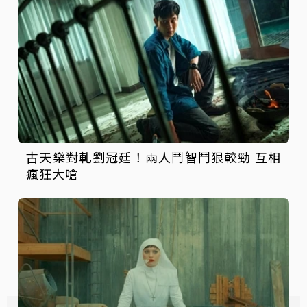
古天樂對軋劉冠廷！兩人鬥智鬥狠較勁 互相
瘋狂大嗆