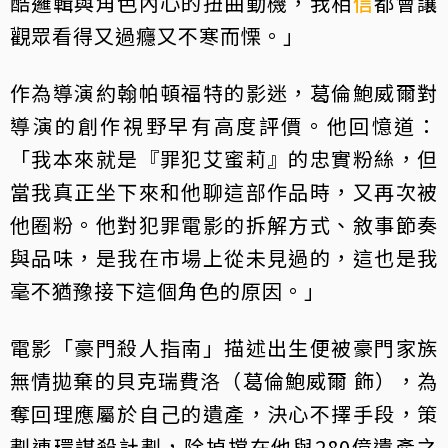
酷邏輯與角色內心的扭曲動機，我相
信
都會讓
觀眾看得又過癮又不寒而慄。」
作為導演約翰帕頓福特的影迷，葛倫鮑威爾對
導演的創作視野早有高度評價。他回憶道：
「我本來就是『罪犯艾蜜莉』的忠實粉絲，但
當我真正坐下來和他聊這部作品時，又再次被
他圈粉。他對犯罪電影的拆解方式、敘事節奏
與品味，是我在市場上從未見過的，這也是我
毫不猶豫接下這個角色的原因。」
電影「豪門殺人指南」描述出生便被豪門家族
無情拋棄的貝克瑞費洛（葛倫鮑威爾 飾），為
奪回理應屬於自己的遺產，決心不擇手段，策
劃連環謀殺計劃，除掉擋在他與280億遺產之