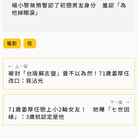
楊小黎無預警認了初戀男友身分 羞認「為
他掉眼淚」
電影
信
←
上一篇
被封「台版蘇志燮」曾不以為然！71歲姜厚任
改口：我沾光
下一篇
→
71歲姜厚任戀上小2輪女友！ 她曝「七世因
緣」：3歲就認定是他