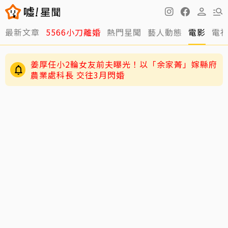
最新文章
5566小刀離婚
熱門星聞
藝人動態
電影
電
姜厚任小2輪女友前夫曝光！以「余家菁」嫁縣府
農業處科長 交往3月閃婚