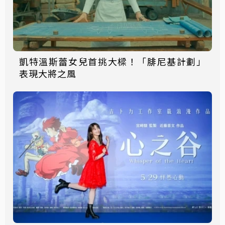
凱特溫斯蕾女兒首挑大樑！「腓尼基計劃」
表現大將之風