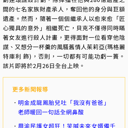
間的七名家族財產承人，奪回他的身分與巨額
遺產。然而，隨著一個個繼承人以愈來愈「匠
心獨具的意外」相繼死亡，貝克不僅得同時瞞
著女友進行殺人計畫，更得面對一位看穿他陰
謀、又想分一杯羹的風騷舊情人茱莉亞(瑪格麗
特庫利 飾)，否則，一切都有可能功虧一簣。
該片即將於2月26日全台上映。
更多新聞報導
明金成龍鳳胎兒吐「我沒有爸爸」
老師暖回一句話全網鼻酸
周渝民護女超狂！笑喊未來女婿備千