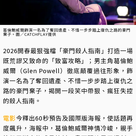
葛倫鮑威爾飾演一名為了奪回遺產、不惜一步步踏上復仇之路的豪門
棄子。圖／CATCHPLAY提供
2026開春最狠強檔「豪門殺人指南」打造一場
既荒謬又致命的「致富攻略」；男主角葛倫鮑
威爾（Glen Powell）徹底顛覆過往形象，飾
演一名為了奪回遺產、不惜一步步踏上復仇之
路的豪門棄子，揭開一段笑中帶狠、瘋狂失控
的殺人指南。
電影
今釋出60秒預告及國際版海報，使話題再
度飆升，海報中，葛倫鮑威爾神情冷峻，親手