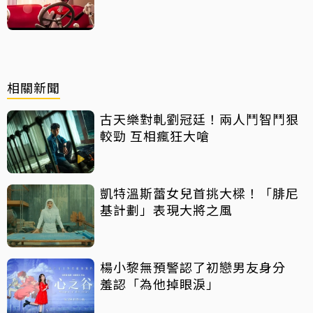
相關新聞
古天樂對軋劉冠廷！兩人鬥智鬥狠
較勁 互相瘋狂大嗆
凱特溫斯蕾女兒首挑大樑！「腓尼
基計劃」表現大將之風
楊小黎無預警認了初戀男友身分
羞認「為他掉眼淚」