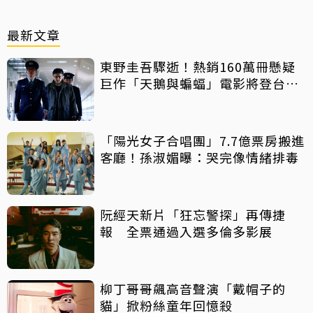
最新文章
東野圭吾驟逝！熱銷160萬冊懸疑
巨作「天鵝與蝙蝠」電影將登台上
映
「陽光女子合唱團」7.7億票房搬進
客廳！孫淑媚曝：哭完像情緒排毒
阮經天新片「狂忘警探」再傳捷
報 全票通過入選多倫多影展
柳丁哥哥飆高音聲演「戴帽子的
貓」掀粉絲童年回憶殺