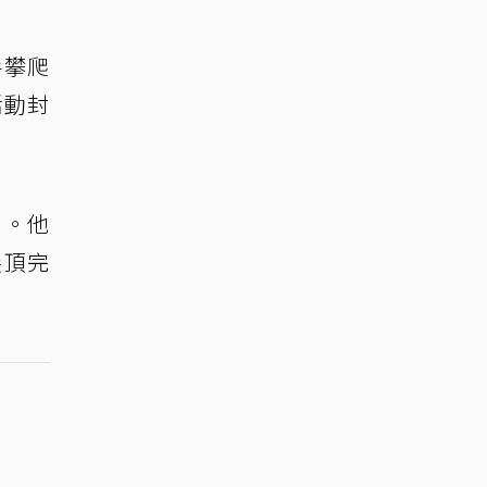
手攀爬
活動封
列。他
尖頂完