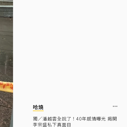
哈燒
獨／潘越雲全說了！40年感情曝光 揭開
李宗盛私下真面目