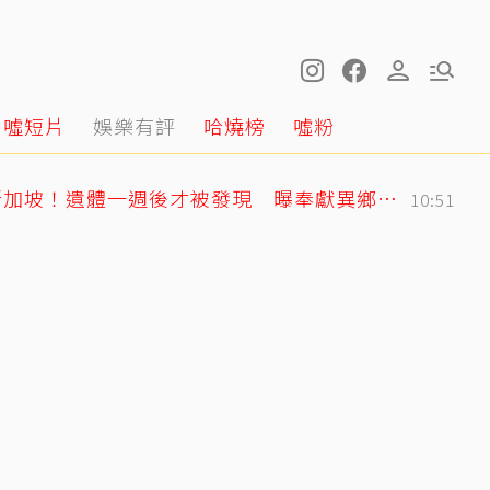
噓短片
娛樂有評
哈燒榜
噓粉
黃明志二舅孤身死在新加坡！遺體一週後才被發現 曝奉獻異鄉40年人生
10:51