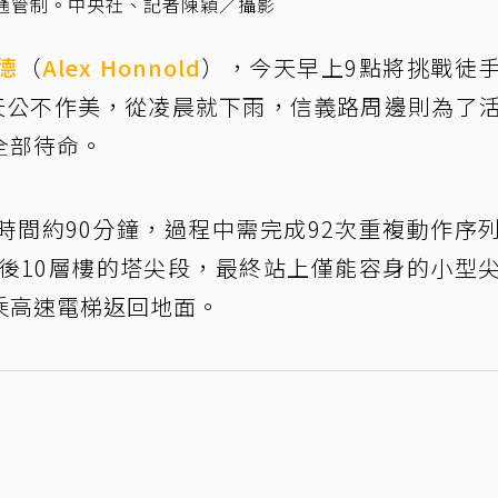
交通管制。中央社、記者陳穎／攝影
德
（
Alex Honnold
），今天早上9點將挑戰徒
天公不作美，從凌晨就下雨，信義路周邊則為了
全部待命。
時間約90分鐘，過程中需完成92次重複動作序
最後10層樓的塔尖段，最終站上僅能容身的小型
乘高速電梯返回地面。