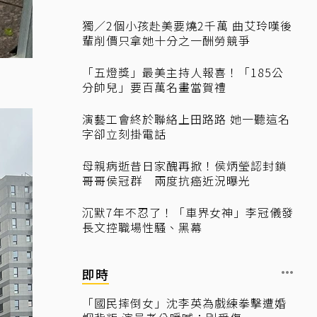
獨／2個小孩赴美要燒2千萬 曲艾玲嘆後
輩削價只拿她十分之一酬勞競爭
「五燈獎」最美主持人報喜！「185公
分帥兒」要百萬名畫當賀禮
演藝工會終於聯絡上田路路 她一聽這名
字卻立刻掛電話
母親病逝昔日家醜再掀！侯炳瑩認封鎖
哥哥侯冠群 兩度抗癌近況曝光
沉默7年不忍了！「車界女神」李冠儀發
長文控職場性騷、黑幕
即時
「國民摔倒女」沈李英為戲練拳擊遭婚