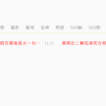
動態
電影
電視
音樂
熱搜
500齣
500歌
獨／韓女嫌台男「很臭」掀熱議！唐綺陽砸百萬推香水一句話替台男平反
11:27