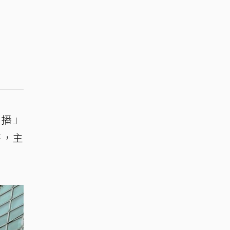
直播」
時，主