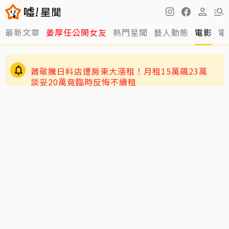
最新文章
姜厚任公開女友
熱門星聞
藝人動態
電影
電
蕭敬騰日料店遭房東大漲租！月租15萬飆23萬
談妥20萬竟臨時反悔不續租
送別好友化妝師 張韶涵在台露面！孫燕姿也來了