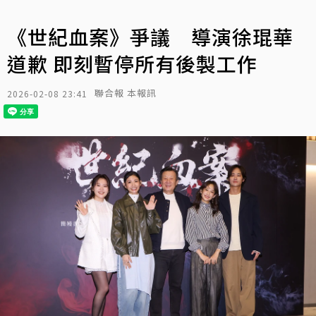
《世紀血案》爭議 導演徐琨華
道歉 即刻暫停所有後製⼯作
聯合報 本報訊
2026-02-08 23:41