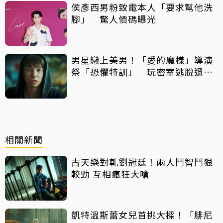
侯彥西男粉致電本人「要求幫他洗
腳」 驚人價碼曝光
男星戀上美男！「愛的魔樣」導演
祭「恐懼特訓」 玩密室逃脫還得
摸蛇
相關新聞
古天樂對軋劉冠廷！兩人鬥智鬥狠
較勁 互相瘋狂大嗆
凱特溫斯蕾女兒首挑大樑！「腓尼