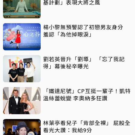
基計劃」表現大將之風
楊小黎無預警認了初戀男友身分
羞認「為他掉眼淚」
劉若英晉升「劉導」 「忘了我記
得」幕後秘辛曝光
「鐵達尼號」CP互挺一輩子！凱特
溫絲蕾蛻變 李奧納多狂讚
林葉亭看兒子「背部全裸」 屁股全
看光大讚：我給9分