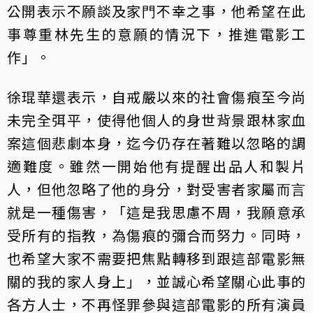
公開表⽰不願談及家⾨不幸之事，他希望在此
事尊重林先⽣的意願的情況下，推進電影工
作」。
徐琨華還表示，自戒嚴以來的社會傷痕至今尚
未完全弭平，使得他個人的身世背景跟林家血
案這個悲劇本身，迄今仍存在著難以忽略的調
適難度。雖然⼀開始他有提醒出品⼈和製片
⼈，但他忽略了他的⾝分，對受害者家屬⽽⾔
就是⼀種傷害，「這是我思慮不周，我願意承
受所有的指教，為傷痕的彌合而努力。同時，
也希望大家不需要把焦點轉移到跟這部電影無
關的我的家人身上」，並誠心希望關心此事的
各方人士，不再怪罪參與這部電影的所有演員