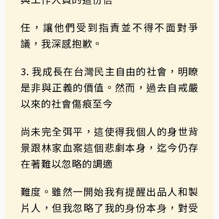
任，讓他們受到指責並不得不面對爭
議，我深感抱歉。
3. 我成長在台灣⺠主⾃由的社會，明瞭
是非與正義的價值。然而，過去自戒嚴
以來的社會傷痕至今
尚未完全弭平，這使得我個人的身世背
景跟林家血案這個悲劇本身，迄今仍存
在著難以忽略的調適
難度。雖然⼀開始我有提醒出品⼈和製
片⼈，但我忽略了我的⾝份本⾝，對受