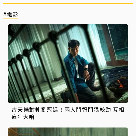
#電影
古天樂對軋劉冠廷！兩人鬥智鬥狠較勁 互相
瘋狂大嗆