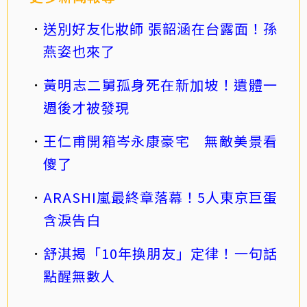
送別好友化妝師 張韶涵在台露面！孫
燕姿也來了
黃明志二舅孤身死在新加坡！遺體一
週後才被發現
王仁甫開箱岑永康豪宅 無敵美景看
傻了
ARASHI嵐最終章落幕！5人東京巨蛋
含淚告白
舒淇揭「10年換朋友」定律！一句話
點醒無數人