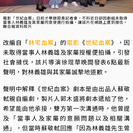
電影「世紀血案」日前才舉辦殺青記者會，不料近日卻因劇組未取得
當事人林義雄及其家屬同意便進行拍攝，讓該片在網路上遭到撻伐。
聯合報資料照片
改編自「
林宅血案
」的
電影
《
世紀血案
》，因
未取得當事人林義雄及家屬授權便拍攝，引發
社會撻伐，該片導演徐琨華晚間發表6點最新
聲明，對林義雄與其家屬誠摯地道歉。
聲明中解釋《世紀血案》劇本是由出品人蘇敬
軾親⾃編劇，製片⼈郭⽊盛將劇本遞給了他，
希望能由他承接，雙方第一次溝通時，他曾提
及「當事⼈及家屬的意願問題以及相關溝
通」，但當時蘇敬軾回應「因為林義雄先⽣曾