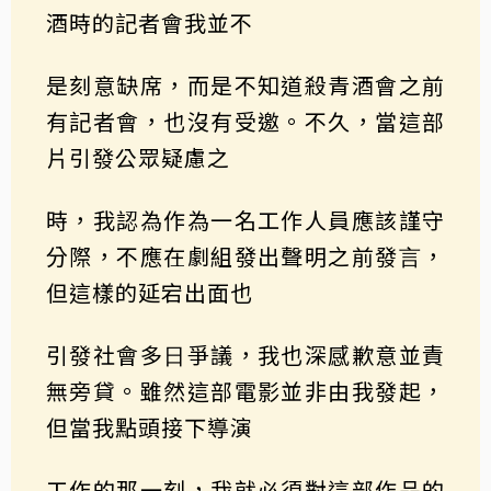
酒時的記者會我並不
是刻意缺席，而是不知道殺青酒會之前
有記者會，也沒有受邀。不久，當這部
片引發公眾疑慮之
時，我認為作為⼀名⼯作⼈員應該謹守
分際，不應在劇組發出聲明之前發⾔，
但這樣的延宕出面也
引發社會多⽇爭議，我也深感歉意並責
無旁貸。雖然這部電影並非由我發起，
但當我點頭接下導演
⼯作的那⼀刻，我就必須對這部作品的