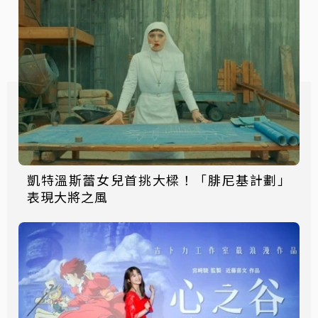
凱特溫斯蕾女兒首挑大樑！「腓尼基計劃」
表現大將之風