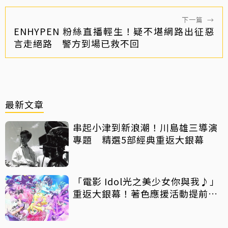
下一篇
→
ENHYPEN 粉絲直播輕生！疑不堪網路出征惡
言走絕路 警方到場已救不回
最新文章
串起小津到新浪潮！川島雄三導演
專題 精選5部經典重返大銀幕
「電影 Idol光之美少女你與我♪」
重返大銀幕！著色應援活動提前開
跑