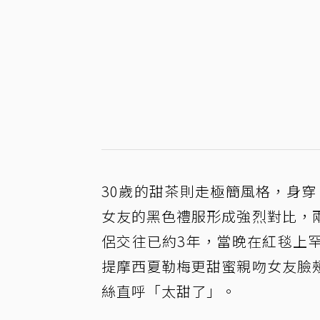
30歲的甜茶則走極簡風格，身穿 C
女友的黑色禮服形成強烈對比，
侶交往已約3年，當晚在紅毯上
提摩西夏勒梅更甜蜜親吻女友臉
絲直呼「太甜了」。