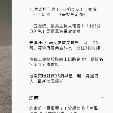
71歲姜厚任戀上小2輪女友！ 她曝
「七世因緣」：3歲就認定是他
「五燈獎」最美主持人報喜！「185公
分帥兒」要百萬名畫當賀禮
姜厚任小2輪女友前夫曝光！以「余家
菁」嫁縣府農業處科長 交往3個月即...
演藝工會終於聯絡上田路路 她一聽這名
字卻立刻掛電話
愷樂突曝雙寶35周早產！曬「身邊男
人」最新情況曝光
即時
許富凱小巨蛋哭了！父親節唱「南風」