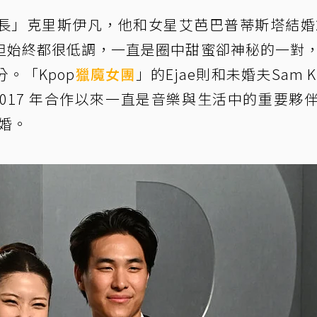
長」克里斯伊凡，他和女星艾芭巴普蒂斯塔結婚2
但始終都很低調，一直是圈中甜蜜卻神秘的一對
。「Kpop
獵魔女團
」的Ejae則和未婚夫Sam K
017 年合作以來一直是音樂與生活中的重要夥
完婚。