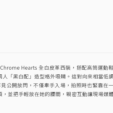
hrome Hearts 全白皮革西裝，搭配高筒運動
兩人「黑白配」造型格外吸睛。這對向來相當低
罕見公開放閃，不僅牽手入場，拍照時也緊靠在
頰，並把手輕放在她的腰間，親密互動讓現場媒