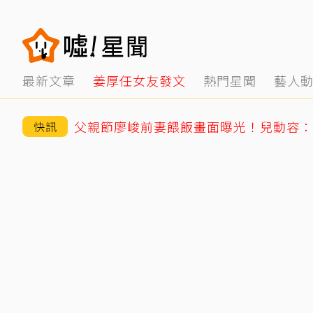
最新文章
姜厚任女友發文
熱門星聞
藝人
父親節廖峻前妻餵飯畫面曝光！兒動容：
快訊