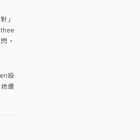
派對」
hee
放閃，
en設
。她還