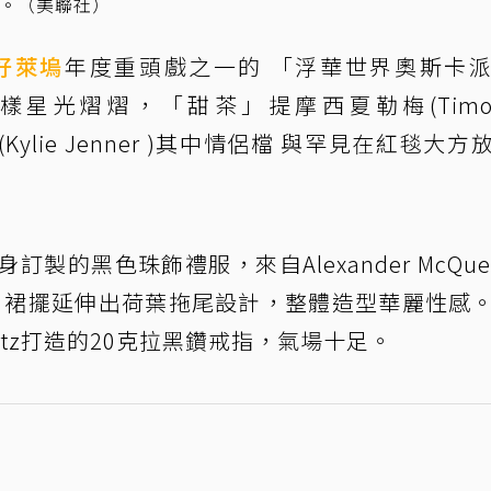
擁吻。（美聯社）
好萊塢
年度重頭戲之一的 「浮華世界奧斯卡
Party）同樣星光熠熠，「甜茶」提摩西夏勒梅(Timot
(Kylie Jenner )其中情侶檔 與罕見在紅毯大方
製的黑色珠飾禮服，來自Alexander McQue
，裙擺延伸出荷葉拖尾設計，整體造型華麗性感
hwartz打造的20克拉黑鑽戒指，氣場十足。