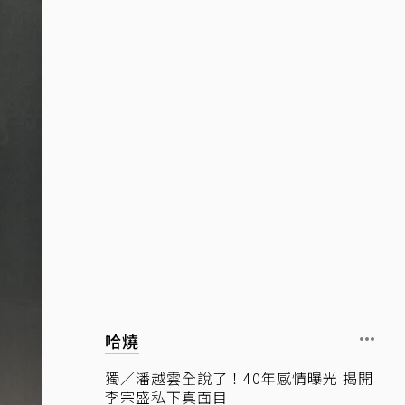
哈燒
獨／潘越雲全說了！40年感情曝光 揭開
李宗盛私下真面目