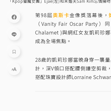
「Kpop獵魔女團」Ejae(左)和未婚夫Sam Kim忘情
第98屆
奧斯卡
金像獎落幕後，
（Vanity Fair Oscar 
Chalamet )與網紅女友凱莉珍娜
成為全場焦點。
28歲的凱莉珍娜當晚身穿一襲量身訂
計，深V領口搭配腰側鏤空剪裁
搭配珠寶設計師Lorraine Sc