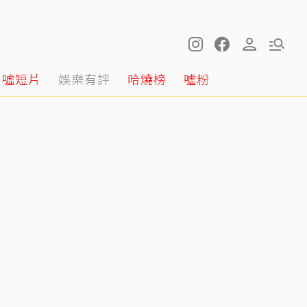
噓短片
娛樂有評
哈燒榜
噓粉