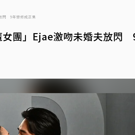
夫放閃 9年戀修成正果
魔女團」Ejae激吻未婚夫放閃 