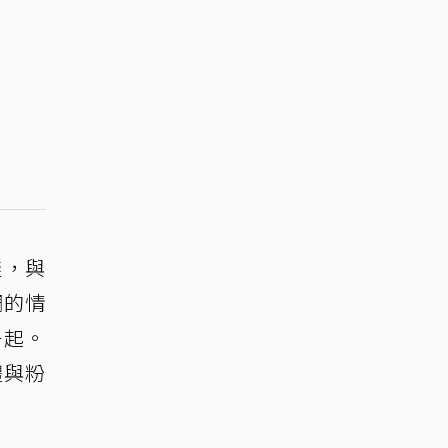
鞋，與
調的情
一起。
體與粉