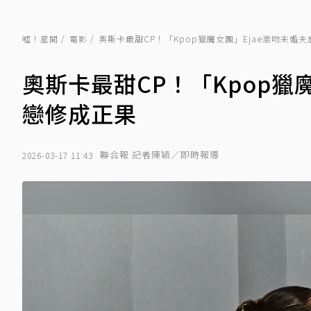
噓！星聞
電影
奧斯卡最甜CP！「Kpop獵魔女團」Ejae激吻未婚
奧斯卡最甜CP！「Kpop獵
戀修成正果
聯合報 記者陳穎／即時報導
2026-03-17 11:43