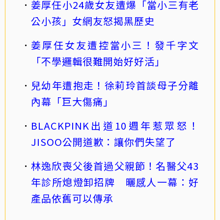
姜厚任小24歲女友遭爆「當小三有老
公小孩」女網友怒揭黑歷史
姜厚任女友遭控當小三！發千字文
「不學邏輯很難開始好好活」
兒幼年遭抱走！徐莉玲首談母子分離
內幕「巨大傷痛」
BLACKPINK出道10週年惹眾怒！
JISOO公開道歉：讓你們失望了
林逸欣喪父後首過父親節！名醫父43
年診所熄燈卸招牌 曬感人一幕：好
產品依舊可以傳承