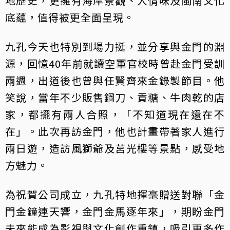
地歷史，更擁有海岸景觀、人情味及閩南文化
底蘊，值得被更全面呈現。
九孔今天也特別到場力挺，並分享與金門的淵
源，回憶40年前就讀空軍官校時曾赴金門受訓
兩週，出道後也曾與任賢齊來金錄製節目。他
笑說，當年不少販售鋼刀、貢糖、牛肉乾的店
家，都擺有兩人合照，「不知道現在還在不
在」。此次再訪金門，他也計畫帶著家人進行
兩日遊，造訪風獅爺及莒光樓等景點，感受地
方魅力。
為祝賀公司成立，九孔特地揮毫贈送對聯「金
門金鐘連天響，金門金馬逐年來」，期盼金門
未來能成為影視與文化創作重鎮，吸引更多作