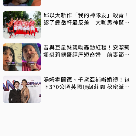
邱以太新作「我的神隊友」殺青！
認了鍾岳軒最反差 大咖男神驚喜
客串
昔與巨星妹親吻轟動紅毯！安潔莉
娜裘莉親哥經歷短命婚 前妻節目
中出櫃：終於自由了
湯姆霍蘭德、千黛亞補辦婚禮！包
下370公頃英國頂級莊園 秘密派對
曝光