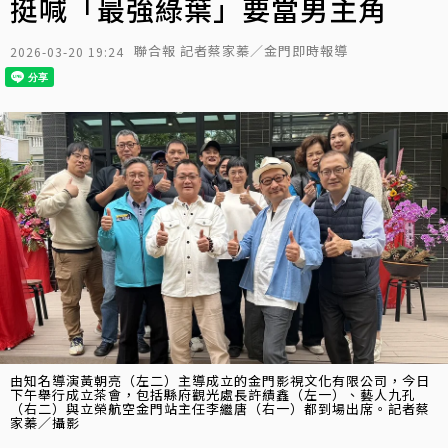
挺喊「最強綠葉」要當男主角
聯合報 記者蔡家蓁／金門即時報導
2026-03-20 19:24
由知名導演黃朝亮（左二）主導成立的金門影視文化有限公司，今日
下午舉行成立茶會，包括縣府觀光處長許績鑫（左一）、藝人九孔
（右二）與立榮航空金門站主任李繼唐（右一）都到場出席。記者蔡
家蓁／攝影