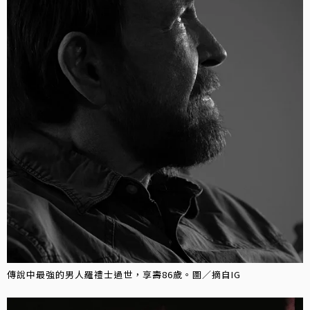
傳說中最強的男人羅禮士過世，享壽86歲。圖／摘自IG