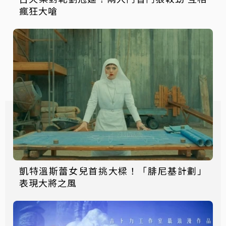
瘋狂大嗆
凱特溫斯蕾女兒首挑大樑！「腓尼基計劃」
表現大將之風