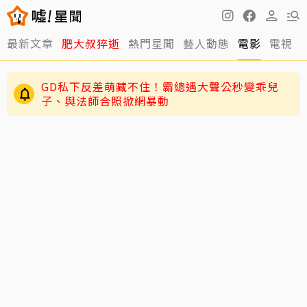
最新文章
肥大叔猝逝
熱門星聞
藝人動態
電影
電視
周渝民護女超狂！放話未來女婿千萬聘金才行