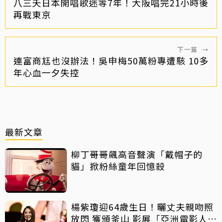
八三夭日本開唱歌迷等7年！大阪唱完21小時後
再戰東京
下一篇
→
連富商尪也沒辦法！吳申梅50萬粉專遭駭 10多
年心血一夕失控
最新文章
柳丁哥哥飆高音聲演「戴帽子的
貓」掀粉絲童年回憶殺
楊紫瓊迎64歲生日！曬丈夫親吻照
放閃 獲頒釜山 影展「亞洲電影人