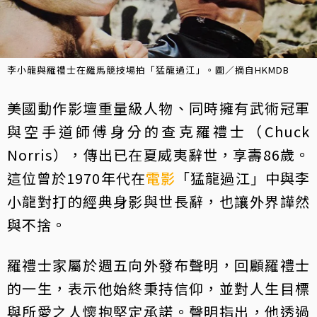
李小龍與羅禮士在羅馬競技場拍「猛龍過江」。圖／摘自HKMDB
美國動作影壇重量級人物、同時擁有武術冠軍
與空手道師傅身分的查克羅禮士（Chuck
Norris），傳出已在夏威夷辭世，享壽86歲。
這位曾於1970年代在
電影
「猛龍過江」中與李
小龍對打的經典身影與世長辭，也讓外界譁然
與不捨。
羅禮士家屬於週五向外發布聲明，回顧羅禮士
的一生，表示他始終秉持信仰，並對人生目標
與所愛之人懷抱堅定承諾。聲明指出，他透過