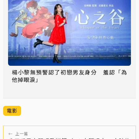
楊小黎無預警認了初戀男友身分 羞認「為
他掉眼淚」
電影
←
上一篇