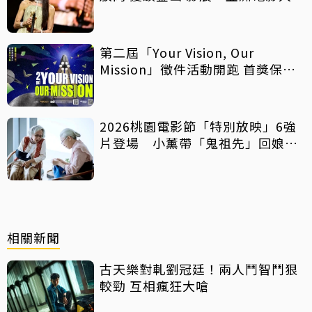
獎」
第二屆「Your Vision, Our
Mission」徵件活動開跑 首獎保證
影像化
2026桃園電影節「特別放映」6強
片登場 小薰帶「鬼祖先」回娘
家！
相關新聞
古天樂對軋劉冠廷！兩人鬥智鬥狠
較勁 互相瘋狂大嗆