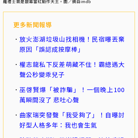
羅禮士曾是銀幕當紅動作天王。圖／摘自imdb
更多新聞報導
放火澎湖垃圾山找相機！民宿曝丟棄
原因「誤認成按摩棒」
權志龍私下反差萌藏不住！霸總遇大
聲公秒變乖兒子
巫啓賢爆「被詐騙」！一個晚上100
萬瞬間沒了 悲吐心聲
曲家瑞突發聲「我受夠了」！自曝討
好型人格多年：我也會生氣