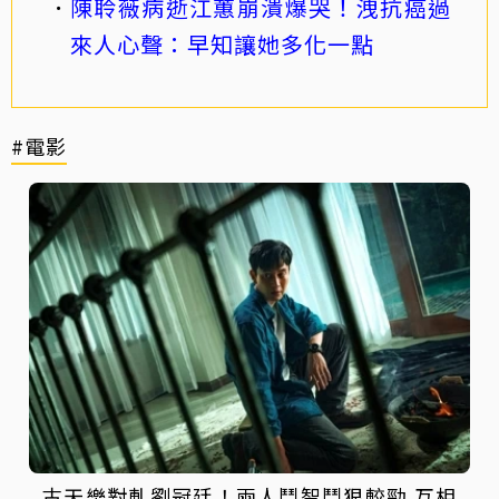
陳聆薇病逝江蕙崩潰爆哭！洩抗癌過
來人心聲：早知讓她多化一點
#電影
古天樂對軋劉冠廷！兩人鬥智鬥狠較勁 互相