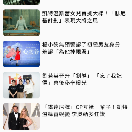
凱特溫斯蕾女兒首挑大樑！「腓尼
基計劃」表現大將之風
楊小黎無預警認了初戀男友身分
羞認「為他掉眼淚」
劉若英晉升「劉導」 「忘了我記
得」幕後秘辛曝光
「鐵達尼號」CP互挺一輩子！凱特
溫絲蕾蛻變 李奧納多狂讚