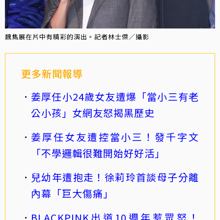
魏雋展在片中有精彩的演出。記者林士傑／攝影
更多新聞報導
姜厚任小24歲女友遭爆「當小三有老
公小孩」女網友怒揭黑歷史
姜厚任女友遭控當小三！發千字文
「不學邏輯很難開始好好活」
兒幼年遭抱走！徐莉玲首談母子分離
內幕「巨大傷痛」
BLACKPINK出道10週年惹眾怒！