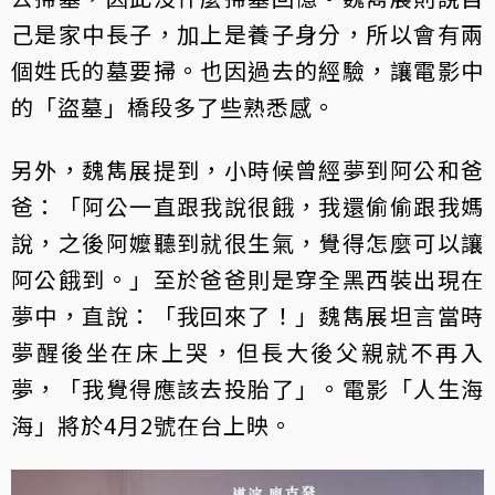
己是家中長子，加上是養子身分，所以會有兩
個姓氏的墓要掃。也因過去的經驗，讓電影中
的「盜墓」橋段多了些熟悉感。
另外，魏雋展提到，小時候曾經夢到阿公和爸
爸：「阿公一直跟我說很餓，我還偷偷跟我媽
說，之後阿嬤聽到就很生氣，覺得怎麼可以讓
阿公餓到。」至於爸爸則是穿全黑西裝出現在
夢中，直說：「我回來了！」魏雋展坦言當時
夢醒後坐在床上哭，但長大後父親就不再入
夢，「我覺得應該去投胎了」。電影「人生海
海」將於4月2號在台上映。