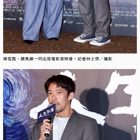
陳雪甄、魏雋展一同出席電影首映會。記者林士傑／攝影