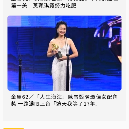
第一美 黃珮琪竟努力吃肥
金馬62／「人生海海」陳雪甄奪最佳女配角
獎 一路淚眼上台「這天我等了17年」