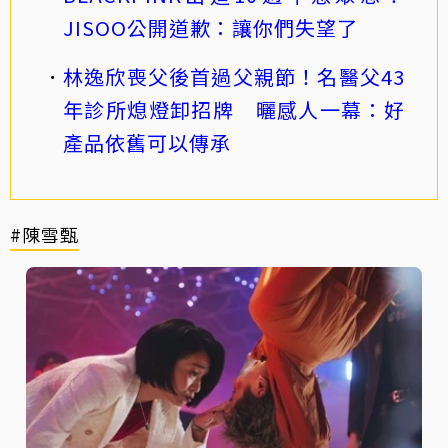
JISOO公開道歉：讓你們失望了
林逸欣喪父後首過父親節！名醫父43
年診所熄燈卸招牌 曬感人一幕：好
產品依舊可以傳承
#陳雪甄