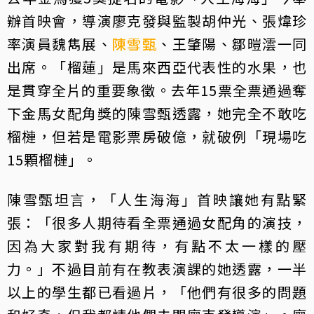
辦首映會，導演廖克發與監製胡仲光、張煒珍
率演員魏雋展、
陳雪甄
、王肇陽、鄒暟澐一同
出席。「榴蓮」是馬來西亞代表性的水果，也
是貫穿全片的重要象徵。去年15票全票通過奪
下金馬女配角獎的陳雪甄透露，她完全不敢吃
榴槤，但若是電影票房破億，就破例「現場吃
15顆榴槤」。
陳雪甄坦言，「人生海海」首映讓她有點緊
張：「很多人期待看全票通過女配角的演技，
因為大家對我有期待，有點不太一樣的壓
力。」不過目前有在教表演課的她透露，一半
以上的學生都已看過片，「他們有很多的問題