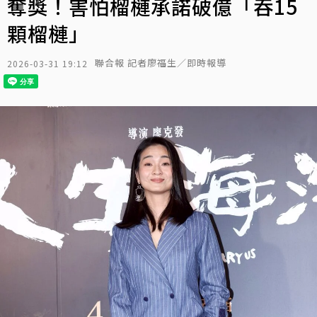
奪獎！害怕榴槤承諾破億「吞15
顆榴槤」
聯合報 記者廖福生／即時報導
2026-03-31 19:12