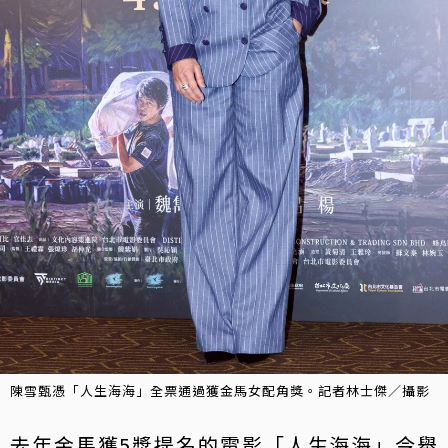
陳雪甄憑「人生海海」全票通過獲金馬女配角獎。記者林士傑／攝影
去年金馬獲5獎提名的電影「人生海海」今舉