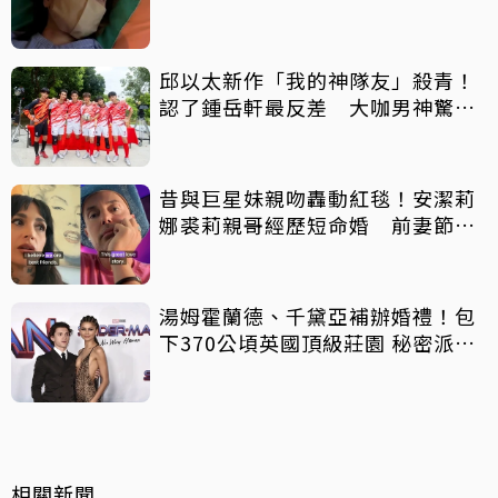
邱以太新作「我的神隊友」殺青！
認了鍾岳軒最反差 大咖男神驚喜
客串
昔與巨星妹親吻轟動紅毯！安潔莉
娜裘莉親哥經歷短命婚 前妻節目
中出櫃：終於自由了
湯姆霍蘭德、千黛亞補辦婚禮！包
下370公頃英國頂級莊園 秘密派對
曝光
相關新聞