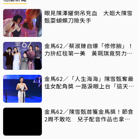
眼見陳澤耀倒吊充血 大姐大陳雪
甄耍蝴蝶刀險失手
金馬62／蔡淑臻自爆「修修臉」！
力拚紅毯第一美 黃珮琪竟努力吃
肥
金馬62／「人生海海」陳雪甄奪最
佳女配角獎 一路淚眼上台「這天我
等了17年」
金馬62／陳雪甄首獲金馬獎！節食
2周不敢吃 兒子配音作品也拿金
馬獎