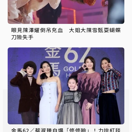
眼見陳澤耀倒吊充血 大姐大陳雪甄耍蝴蝶
刀險失手
金馬62／蔡淑臻自爆「修修臉」！力拚紅毯