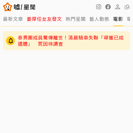
最新文章
姜厚任女友發文
熱門星聞
藝人動態
電影
電
泰男團成員驚傳離世！清晨騎車失聯「尋獲已成
遺體」 死因待調查