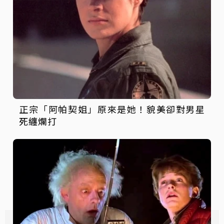
正宗「阿帕契姐」原來是她！貌美卻對男星
死纏爛打