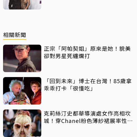
曝光
相關新聞
正宗「阿帕契姐」原來是她！貌美
卻對男星死纏爛打
「回到未來」博士在台灣！85歲拿
乖乖打卡「很懂吃」
克莉絲汀史都華導演處女作亮相坎
城！穿Chanel粉色薄紗裙展率性俏
皮