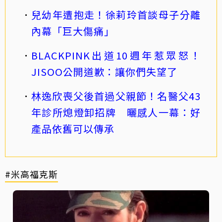
兒幼年遭抱走！徐莉玲首談母子分離
內幕「巨大傷痛」
BLACKPINK出道10週年惹眾怒！
JISOO公開道歉：讓你們失望了
林逸欣喪父後首過父親節！名醫父43
年診所熄燈卸招牌 曬感人一幕：好
產品依舊可以傳承
#米高福克斯