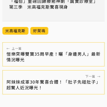
「福伯」重磅回歸療癒神劇「誠實診療室」
第三季 米高福克斯驚喜現身
米高福克斯
好萊塢
←
上一篇
愷樂突曝雙寶35周早產！曬「身邊男人」最新
情況曝光
下一篇
→
阿妹妹成軍30年驚喜合體！「肚子先碰肚子」
超驚人近況曝光！