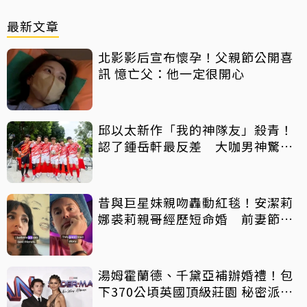
最新文章
北影影后宣布懷孕！父親節公開喜
訊 憶亡父：他一定很開心
邱以太新作「我的神隊友」殺青！
認了鍾岳軒最反差 大咖男神驚喜
客串
昔與巨星妹親吻轟動紅毯！安潔莉
娜裘莉親哥經歷短命婚 前妻節目
中出櫃：終於自由了
湯姆霍蘭德、千黛亞補辦婚禮！包
下370公頃英國頂級莊園 秘密派對