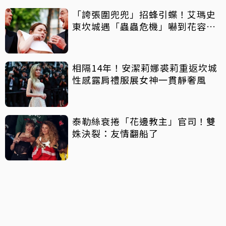
「誇張圍兜兜」招蜂引蝶！艾瑪史
東坎城遇「蟲蟲危機」嚇到花容失
色秒閃退
相隔14年！安潔莉娜裘莉重返坎城
性感露肩禮服展女神一貫靜奢風
泰勒絲衰捲「花邊教主」官司！雙
姝決裂：友情翻船了