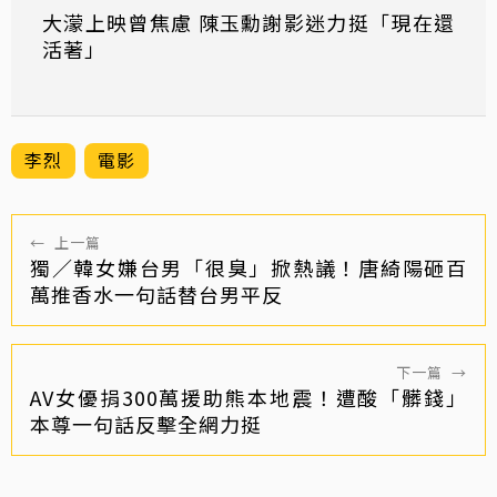
大濛上映曾焦慮 陳玉勳謝影迷力挺「現在還
活著」
李烈
電影
←
上一篇
獨／韓女嫌台男「很臭」掀熱議！唐綺陽砸百
萬推香水一句話替台男平反
下一篇
→
AV女優捐300萬援助熊本地震！遭酸「髒錢」
本尊一句話反擊全網力挺