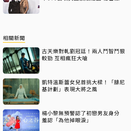
曝光
相關新聞
古天樂對軋劉冠廷！兩人鬥智鬥狠
較勁 互相瘋狂大嗆
凱特溫斯蕾女兒首挑大樑！「腓尼
基計劃」表現大將之風
楊小黎無預警認了初戀男友身分
羞認「為他掉眼淚」