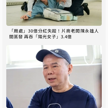
「周處」30億分紅失蹤！片商老闆陳永雄人
間蒸發 再吞「陽光女子」3.4億