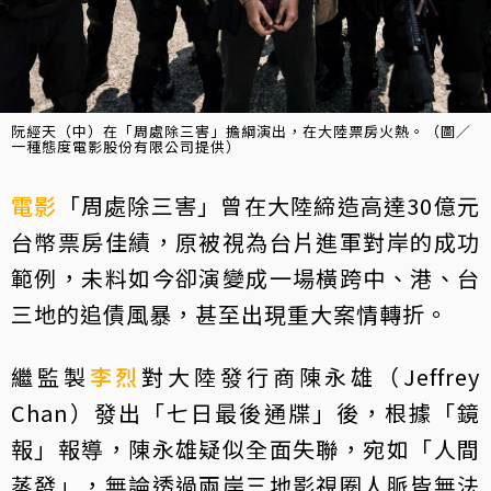
阮經天（中）在「周處除三害」擔綱演出，在大陸票房火熱。（圖／
一種態度電影股份有限公司提供）
電影
「周處除三害」曾在大陸締造高達30億元
台幣票房佳績，原被視為台片進軍對岸的成功
範例，未料如今卻演變成一場橫跨中、港、台
三地的追債風暴，甚至出現重大案情轉折。
繼監製
李烈
對大陸發行商陳永雄（Jeffrey
Chan）發出「七日最後通牒」後，根據「鏡
報」報導，陳永雄疑似全面失聯，宛如「人間
蒸發」，無論透過兩岸三地影視圈人脈皆無法