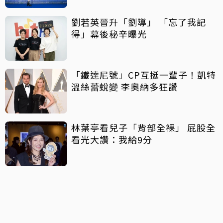
劉若英晉升「劉導」 「忘了我記
得」幕後秘辛曝光
「鐵達尼號」CP互挺一輩子！凱特
溫絲蕾蛻變 李奧納多狂讚
林葉亭看兒子「背部全裸」 屁股全
看光大讚：我給9分