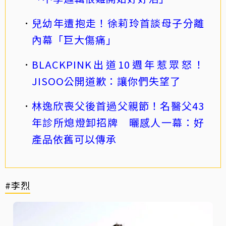
兒幼年遭抱走！徐莉玲首談母子分離
內幕「巨大傷痛」
BLACKPINK出道10週年惹眾怒！
JISOO公開道歉：讓你們失望了
林逸欣喪父後首過父親節！名醫父43
年診所熄燈卸招牌 曬感人一幕：好
產品依舊可以傳承
#李烈