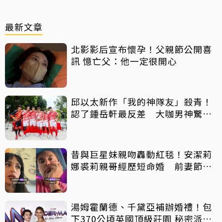
最新文章
北影影后宣布懷孕！父親節公開喜
訊 憶亡父：他一定很開心
邱以太新作「我的神隊友」殺青！
認了鍾岳軒最反差 大咖男神驚喜
客串
昔與巨星妹親吻轟動紅毯！安潔莉
娜裘莉親哥經歷短命婚 前妻節目
中出櫃：終於自由了
湯姆霍蘭德、千黛亞補辦婚禮！包
下370公頃英國頂級莊園 秘密派對