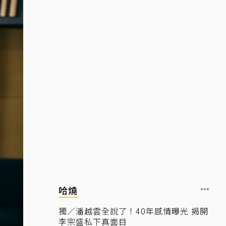
哈燒
獨／潘越雲全說了！40年感情曝光 揭開
李宗盛私下真面目