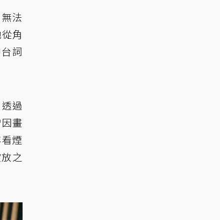
，無法
她從角
中台詞
。
，透過
曾因畫
年看煙
綻放之