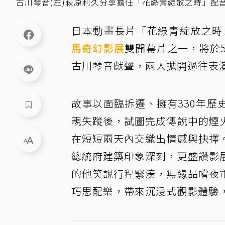
古川琴音(左)萩原利久分享擔任「花綠青綻放之時」配
日本動畫長片「花綠青綻放之時
馬奇幻影展
雙開幕片之一，將於
古川琴音獻聲，兩人拋開過往表
故事以面臨拆遷、擁有330年
親失蹤後，試圖完成傳說中的煙
在短短兩天內交織出情感與抉擇
總統府建築印象深刻，更盛讚影
的他笑說行程緊湊，無緣品嚐夜
巧思配樂，帶來沉浸式觀影體驗