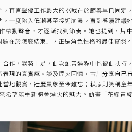
折，直言聲優工作最大的挑戰在於節奏早已固定
緒，一度陷入低潮甚至接近崩潰。直到導演建議
作帶動聲音，才逐漸找到節奏。她也提到，片
問題在於怎麼結束」，正是角色性格的最佳寫照
中合作，默契十足，此次配音過程中也彼此扶持
音表現的真實感。談及煙火回憶，古川分享自己
赴當地觀賞，壯麗景象至今難忘；萩原則笑稱童
來希望能重新體會煙火的魅力。動畫「花綠青