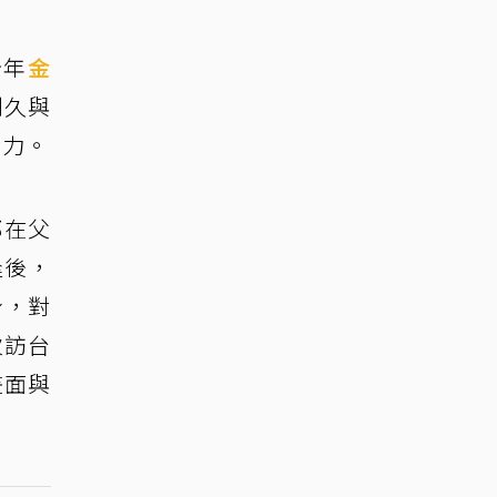
今年
金
利久與
命力。
郎在父
逢後，
身，對
次訪台
畫面與