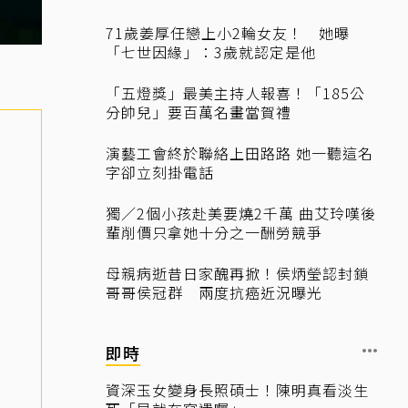
71歲姜厚任戀上小2輪女友！ 她曝
「七世因緣」：3歲就認定是他
「五燈獎」最美主持人報喜！「185公
分帥兒」要百萬名畫當賀禮
演藝工會終於聯絡上田路路 她一聽這名
字卻立刻掛電話
獨／2個小孩赴美要燒2千萬 曲艾玲嘆後
輩削價只拿她十分之一酬勞競爭
母親病逝昔日家醜再掀！侯炳瑩認封鎖
哥哥侯冠群 兩度抗癌近況曝光
即時
資深玉女變身長照碩士！陳明真看淡生