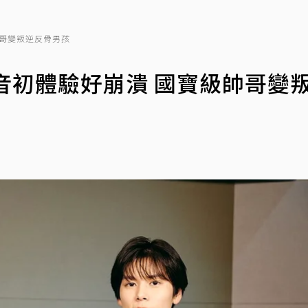
帥哥變叛逆反骨男孩
音初體驗好崩潰 國寶級帥哥變