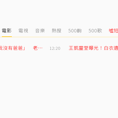
電影
電視
音樂
熱搜
500齣
500歌
噓
明金成走後第4個父親節！龍鳳胎兒吐「我沒有爸爸」 老師暖回一句話全網鼻酸
王凱靈堂曝光！白衣遺
12:20