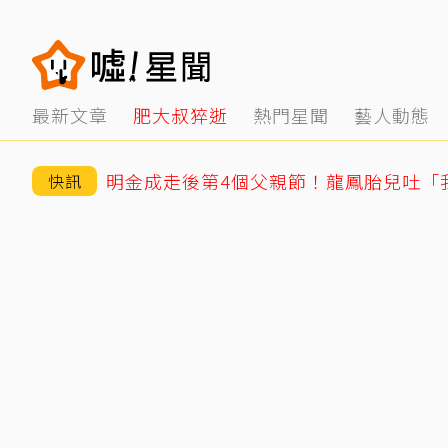
最新文章
肥大叔猝逝
熱門星聞
藝人動態
快訊