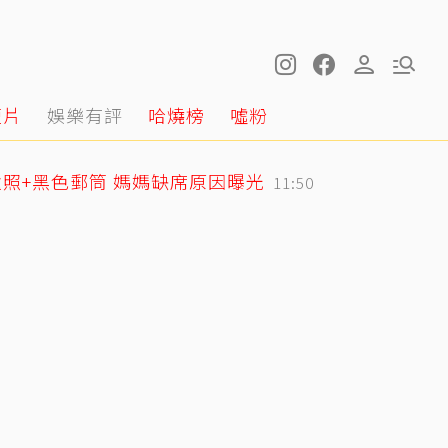
短片
娛樂有評
哈燒榜
噓粉
照+黑色郵筒 媽媽缺席原因曝光
11:50