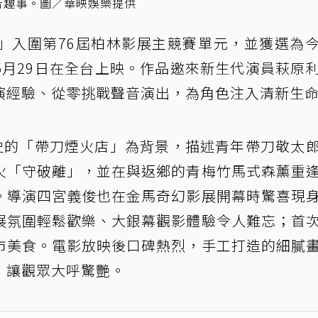
音趣事。圖／華映娛樂提供
」入圍第76屆柏林影展主競賽單元，並獲選為
5月29日在全台上映。作品邀來新生代演員萩原
演經驗、從零挑戰聲音演出，為角色注入清新生
歷史的「帶刀煙火店」為背景，描述青年帶刀敬太
火「守破離」，並在與返鄉的青梅竹馬式森薰重
。導演四宮義俊也在金馬奇幻影展開幕時驚喜現
展氛圍輕鬆歡樂、大銀幕觀影體驗令人難忘；首
市美食。電影放映後口碑熱烈，手工打造的細膩
，讓觀眾大呼驚艷。