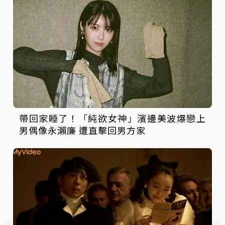
帶回家睡了！「純欲女神」濱邊美波爆戀上
男偶像永瀨廉 遭直擊回男方家