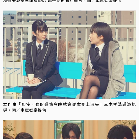
濱邊美波扮生命禮儀師 聽得到逝者的聲音。圖／車庫娛樂提供
本作由「即使，這份戀情今晚就會從世界上消失」三木孝浩導演執
導。圖／車庫娛樂提供