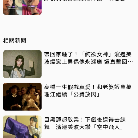
中出櫃：終於自由了
相關新聞
帶回家睡了！「純欲女神」濱邊美
波爆戀上男偶像永瀨廉 遭直擊回男
方家
高橋一生假戲真愛！和老婆飯豐萬
理江繼續「公費放閃」
目黑蓮超敬業！下戲後還得去練
舞 濱邊美波大讚「空中飛人」