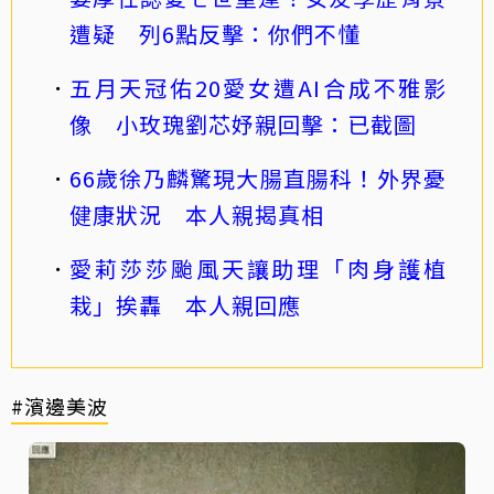
遭疑 列6點反擊：你們不懂
五月天冠佑20愛女遭AI合成不雅影
像 小玫瑰劉芯妤親回擊：已截圖
66歲徐乃麟驚現大腸直腸科！外界憂
健康狀況 本人親揭真相
愛莉莎莎颱風天讓助理「肉身護植
栽」挨轟 本人親回應
#濱邊美波