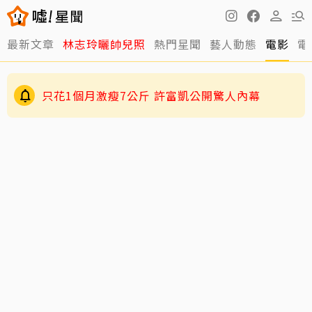
最新文章
林志玲曬帥兒照
熱門星聞
藝人動態
電影
電
只花1個月激瘦7公斤 許富凱公開驚人內幕