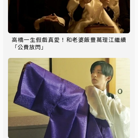
高橋一生假戲真愛！和老婆飯豐萬理江繼續
「公費放閃」