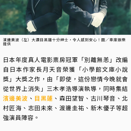
濱邊美波（左）大讚目黑蓮十分紳士，令人感到安心！圖／車庫娛樂
提供
日本年度真人電影票房冠軍「別離無恙」改編
自日本作家長月天音榮獲「小學館文庫小說
獎」大獎之作，由「即使，這份戀情今晚就會
從世界上消失」三木孝浩導演執導，同時集結
濱邊美波
、
目黑蓮
、森田望智、古川琴音、北
村匠海、志田未來、渡邊圭祐、新木優子等超
強演員陣容。