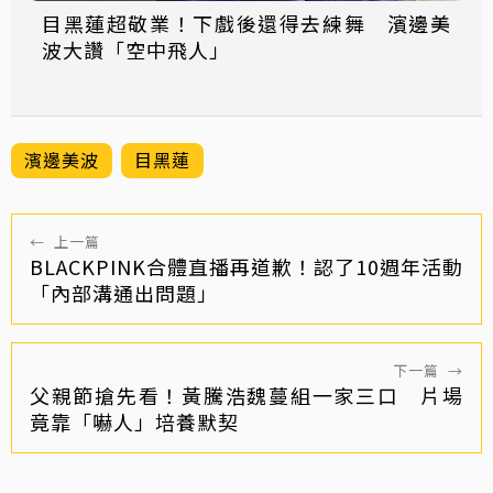
目黑蓮超敬業！下戲後還得去練舞 濱邊美
波大讚「空中飛人」
濱邊美波
目黑蓮
←
上一篇
BLACKPINK合體直播再道歉！認了10週年活動
「內部溝通出問題」
下一篇
→
父親節搶先看！黃騰浩魏蔓組一家三口 片場
竟靠「嚇人」培養默契