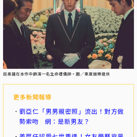
目黑蓮在本作中飾演一名生命禮儀師。圖／車庫娛樂提供
更多新聞報導
劉亞仁「男男親密照」流出！對方做
勢索吻 網：是新男友？
姜厚任認愛七世重逢！女友學歷背景