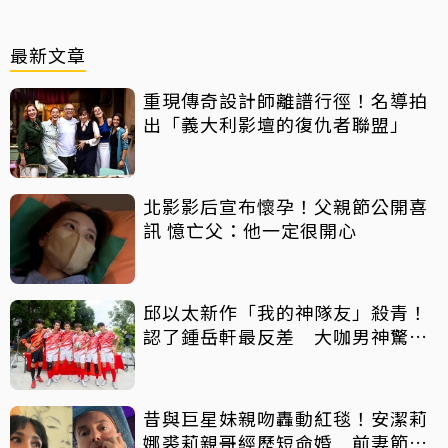
最新文章
重現傳奇設計師離譜行徑！名導拍
出「義大利影壇的復仇者聯盟」
北影影后宣布懷孕！父親節公開喜
訊 憶亡父：他一定很開心
邱以太新作「我的神隊友」殺青！
認了鍾岳軒最反差 大咖男神驚喜
客串
昔與巨星妹親吻轟動紅毯！安潔莉
娜裘莉親哥經歷短命婚 前妻節目