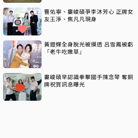
曹佑寧、婁峻碩爭李沐芳心 正牌女
友王淨、焦凡凡現身
黃鐙輝全身脫光被摸透 呂雪鳳被虧
「老牛吃嫩草」
婁峻碩早認識拳擊國手陳念琴 奪銅
牌祝賀訊息曝光