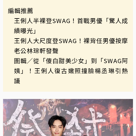
編輯推薦
王俐人半裸登SWAG！首戰男優「驚人成
績曝光」
王俐人大尺度登SWAG！裸背任男優按摩
老公林琮軒發聲
圖輯／從「傻白甜美少女」到「SWAG阿
姨」！王俐人復古嫩照撞臉楊丞琳引熱
議