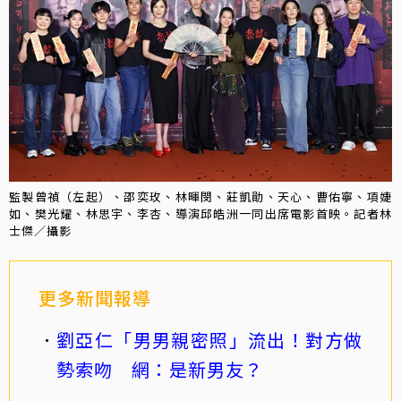
監製曾禎（左起）、邵奕玫、林暉閔、莊凱勛、天心、曹佑寧、項婕
如、樊光耀、林思宇、李杏、導演邱皓洲一同出席電影首映。記者林
士傑／攝影
更多新聞報導
劉亞仁「男男親密照」流出！對方做
勢索吻 網：是新男友？