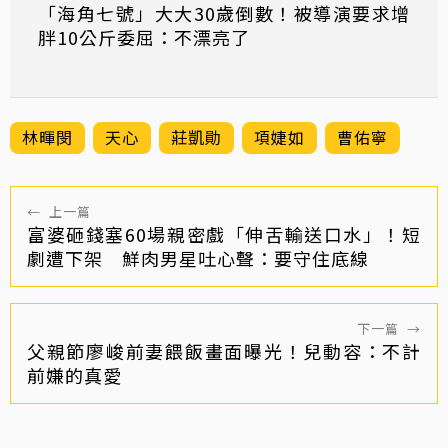
「海角七號」大大30歲倒數！被導演要求增
胖10公斤委屈：不漂亮了
林暉閔
天心
莊凱勛
項婕如
曹佑寧
←
上一篇
富婆砸錢塞60場親密戲「伸舌輸送口水」！短
劇遭下架 鮮肉男星吐心聲：要守住底線
下一篇
→
父親節廖峻前妻餵飯畫面曝光！兒動容：不計
前嫌的真愛