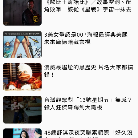
《歐比王肯諾比》／故事空洞、配
角敗筆 該從《星戰》宇宙中抹去
3美女爭認是007海報最經典美腿
未來龐德暗藏玄機
漫威最尷尬的黑歷史 片名大家都搞
錯！
台灣觀眾對「13號星期五」無感？
殺人狂傑森踢到大鐵板
48歲舒淇深夜突曬素顏照「好久沒