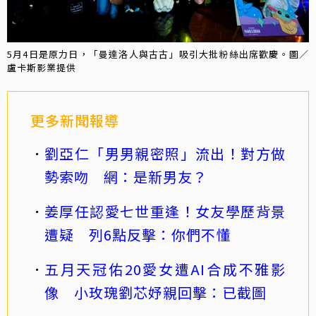
5月4日是原力日，「曼達洛人與古古」吸引大批粉絲出席歡慶。圖／
盧卡斯影業提供
更多新聞報導
劉亞仁「男男親密照」流出！對方做
勢索吻 網：是新男友？
姜厚任認愛七世重逢！女友學歷背景
遭疑 列6點反擊：你們不懂
五月天冠佑20愛女遭AI合成不雅影
像 小玫瑰劉芯妤親回擊：已截圖