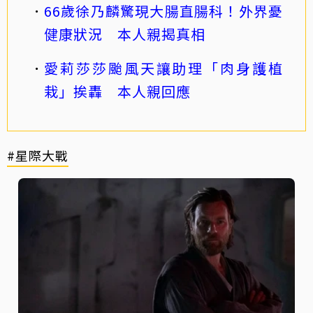
66歲徐乃麟驚現大腸直腸科！外界憂
健康狀況 本人親揭真相
愛莉莎莎颱風天讓助理「肉身護植
栽」挨轟 本人親回應
#星際大戰