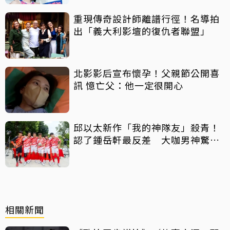
重現傳奇設計師離譜行徑！名導拍
出「義大利影壇的復仇者聯盟」
北影影后宣布懷孕！父親節公開喜
訊 憶亡父：他一定很開心
邱以太新作「我的神隊友」殺青！
認了鍾岳軒最反差 大咖男神驚喜
客串
相關新聞