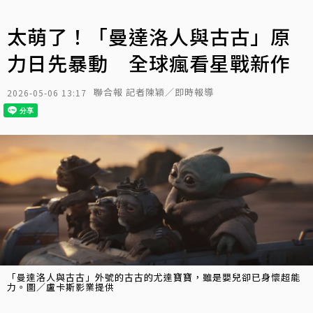
太萌了！「曼達洛人與古古」原
力日先暴動 全球瘋看星戰新作
聯合報 記者陳穎／即時報導
2026-05-06 13:17
「曼達洛人與古古」外號的古古的尤達寶寶，雖是嬰兒卻已身懷超能
力。圖／盧卡斯影業提供