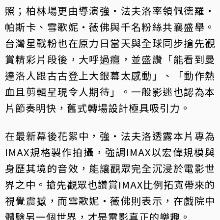
照；柏林場更由導演強・法夫洛率領佩德羅・
帕斯卡、雪歌妮・薇佛與千名粉絲共襄盛舉。
台灣星戰粉也在原力日當天與全球同步搶先觀
賞精彩片段後，大呼過癮，並盛讚「能看到曼
達洛人跟古古登上大銀幕太感動」、「動作熱
血且剪輯呈現令人期待」。一般影迷也認為本
片節奏明快，舊式轉場設計極具吸引力。
在最新幕後花絮中，強・法夫洛透露本片專為
IMAX規格製作拍攝，強調IMAX以宏偉規模與
身歷其境的音效，能讓觀眾完全沉浸於電影世
界之中。搶先觀眾也讚賞IMAX比例拓寬帶來的
視覺震撼，而雪歌妮・薇佛則表示，在戲院中
體驗另一個世界，才是電影真正的樂趣。