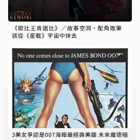
《歐比王肯諾比》／故事空洞、配角敗筆
該從《星戰》宇宙中抹去
3美女爭認是007海報最經典美腿 未來龐德暗