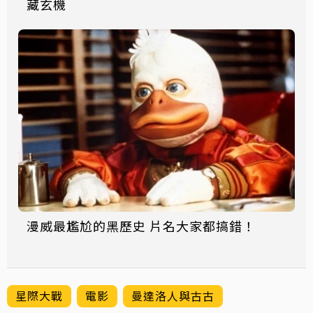
藏玄機
漫威最尷尬的黑歷史 片名大家都搞錯！
星際大戰
電影
曼達洛人與古古