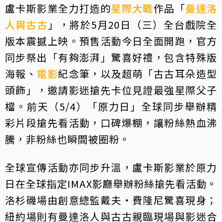
盧卡斯影業全力打造的
星際大戰
作品「
曼達洛
人與古古
」，將於5月20日（三）全台戲院全
版本震撼上映。預售活動今日全面開跑，官方
同步祭出「有夠澎湃」驚喜好禮，包含特殊版
海報、
電影
紀念筆，以及超萌「古古耳朵造型
頭飾」，邀請影迷搶先卡位見證最強星際父子
檔。前天（5/4）「原力日」全球同步舉辦精
彩片段搶先看活動，口碑爆棚，讓粉絲熱血沸
騰，非粉絲也瞬間被圈粉。
全球宣傳活動亦同步升溫，盧卡斯影業於原力
日在全球指定IMAX影廳舉辦粉絲搶先看活動。
洛杉磯場由創意總監戴夫・費隆尼驚喜現身；
紐約場則有曼達洛人與古古親臨現場與影迷合