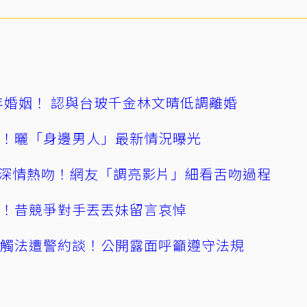
4年婚姻！ 認與台玻千金林文晴低調離婚
產！曬「身邊男人」最新情況曝光
深情熱吻！網友「調亮影片」細看舌吻過程
逝！昔競爭對手丟丟妹留言哀悼
誤觸法遭警約談！公開露面呼籲遵守法規