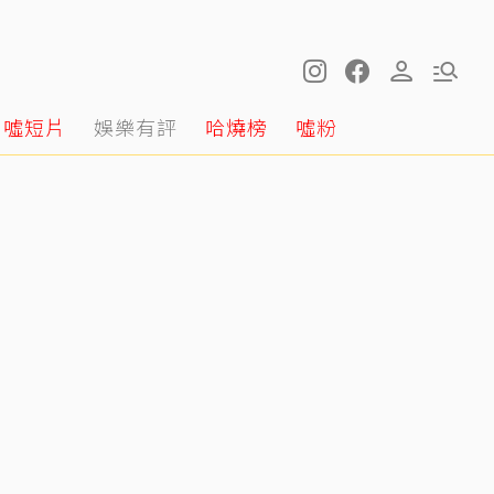
噓短片
娛樂有評
哈燒榜
噓粉