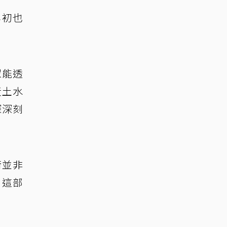
年初也
眾能透
黃土水
深深刻
術並非
，這部