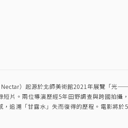
of Nectar）起源於北師美術館2021年展覽「光—
錄短片。兩位導演歷經5年田野調查與跨國拍攝
感，追溯「甘露水」失而復得的歷程。電影將於5