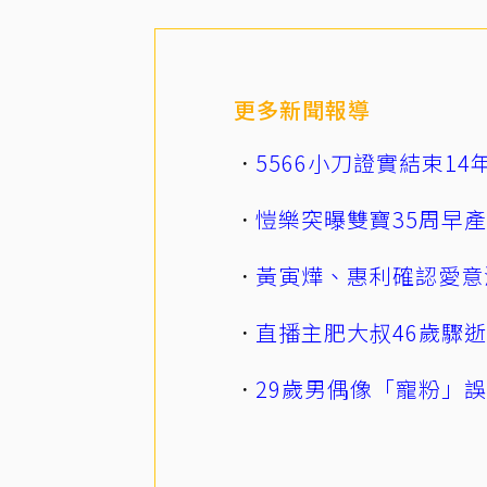
更多新聞報導
5566小刀證實結束1
愷樂突曝雙寶35周早
黃寅燁、惠利確認愛意
直播主肥大叔46歲驟
29歲男偶像「寵粉」