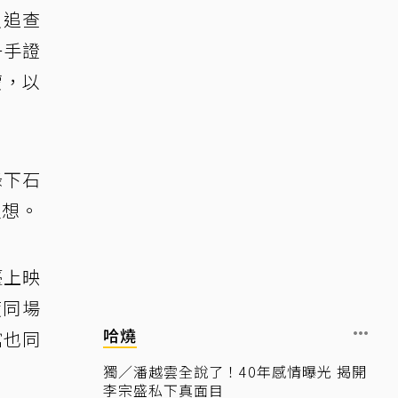
入追查
一手證
蒙，以
錄下石
理想。
臺上映
度同場
哈燒
館也同
獨／潘越雲全說了！40年感情曝光 揭開
李宗盛私下真面目