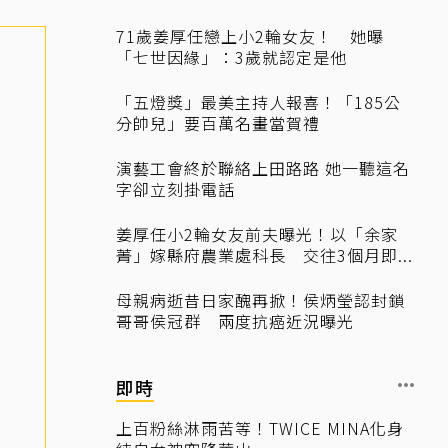
71歲姜厚任戀上小2輪女友！ 她曝
「七世因緣」：3歲就認定是他
「五燈獎」最美主持人報喜！「185公
分帥兒」要百萬名畫當賀禮
演藝工會終於聯絡上田路路 她一聽這名
字卻立刻掛電話
姜厚任小2輪女友前夫曝光！以「余家
菁」嫁縣府農業處科長 交往3個月即...
母親病逝昔日家醜再掀！侯炳瑩認封鎖
哥哥侯冠群 兩度抗癌近況曝光
即時
上百粉絲淋雨苦等！TWICE MINA化身