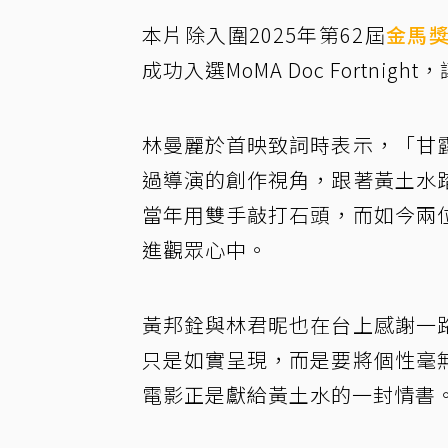
本片除入圍2025年第62屆
金馬
成功入選MoMA Doc Fortn
林曼麗於首映致詞時表示，「甘
過導演的創作視角，跟著黃土水
當年用雙手敲打石頭，而如今兩
進觀眾心中。
黃邦銓與林君昵也在台上感謝一
只是如實呈現，而是要將個性毫
電影正是獻給黃土水的一封情書