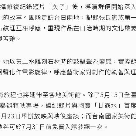
隊拍攝修復紀錄短片「久子」後，導演群便開始深
紀的故事。團隊走訪台日兩地，記錄張氏家族第
石紋理互相呼應，重現作品在日治時期的文化啟
與苦難。
，她以黃土水雕刻石材時的敲擊聲為靈感，實際
回聲化作電影旋律，呼應藝術家對創作的執著與
術旅程也將延伸至各地美術館。除了5月15日全
日舉辦特映專場，讓紀錄片與國寶「甘露水」首
5月23日舉辦放映與映後座談；而台南國家美術
券可於7月31日前免費入館參觀一次。