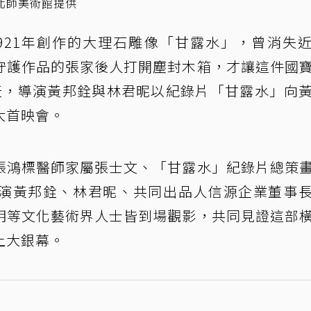
北師美術館提供
921年創作的大理石雕像「甘露水」，曾消失
守護作品的張家後人打開塵封木箱，才讓這件國
天，導演黃邦銓與林君昵以紀錄片「甘露水」向
大首映會。
張鴻標醫師家屬張士文、「甘露水」紀錄片總策
演黃邦銓、林君昵、共同出品人信源企業董事
明等文化藝術界人士皆到場觀影，共同見證這部
上大銀幕。