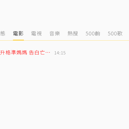
動態
電影
電視
音樂
熱搜
500齣
500歌
北影影后李亦捷父親節拋喜訊！曬產檢照升格準媽媽 告白亡父超感人
14:15