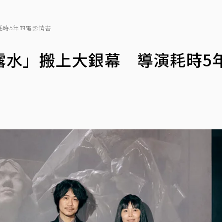
耗時5年的電影情書
露水」搬上大銀幕 導演耗時5