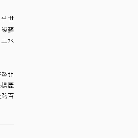
近半世
寶級藝
黃土水
畫暨北
長楊麗
橫跨百