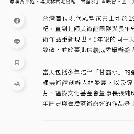
導演黃邦銓、導演林君昵出席「甘露水」首映會。圖／
台灣首位現代雕塑家黃土水於1
紀，直到北師美術館團隊與長年
術作品重新現世。5年後的同一
致敬，並於臺北信義威秀舉辦盛
當天包括多年陪伴「甘露水」的
師美術館創辦人林曼麗，以及導
芬、福祿文化基金會董事長張純
年歷史與臺灣藝術命運的作品登