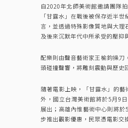
自2020年北師美術館邀請團
「甘露水」在戰後被保存近半世
言，並透過特殊影像質地與大理
及後來沉默年代中所承受的壓抑
配樂則由聲音藝術家王榆鈞操刀
頭碰撞聲響，將雕刻震動與歷史
隨著電影上映，「甘露水」的藝
外，國立台灣美術館將於5月9
展出；高雄內惟藝術中心則將於
步推出觀影優惠，民眾憑電影交換