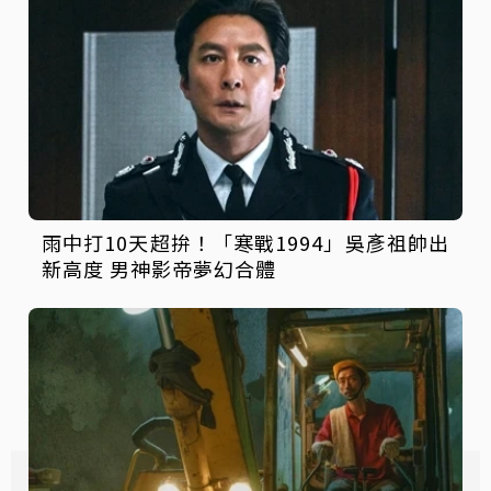
雨中打10天超拚！「寒戰1994」吳彥祖帥出
新高度 男神影帝夢幻合體