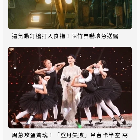
遭氣動釘槍打入食指！陳竹昇嚇壞急送醫
周蕙攻蛋驚魂！「登月失敗」吊台卡半空 高