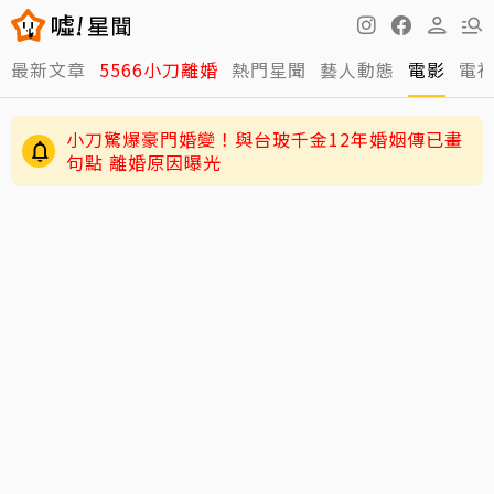
小刀驚爆豪門婚變！與台玻千金12年婚姻傳已畫
最新文章
5566小刀離婚
熱門星聞
藝人動態
電影
電
句點 離婚原因曝光
王凱猝逝後傳「仍回棚拍戲」 劇組4人靈前告
知：你殺青了