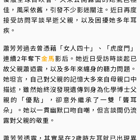
佳，風采依舊，引發不少影迷關注。近日再度
接受訪問罕談早逝父親，以及困擾她多年耳
疾。
蕭芳芳過去曾憑藉「女人四十」、「虎度門」
連續2年奪下
金馬
影后。她近日受訪時談起已
故父親蕭迺震，以及多年來纏身的聽力問題。
她坦言，自己對父親的記憶大多來自母親口中
描述，雖然始終沒發現遺傳到身為化學博士父
親的「優點」，卻意外繼承了一雙「聾耳
朵」。她以一貫幽默口吻自嘲，但言談間仍流
露對父親的敬重。
蕭芳芳透露，其實早在2歲時左耳就已出現異