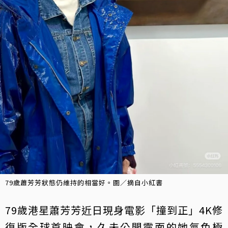
79歲蕭芳芳狀態仍維持的相當好。圖／摘自小紅書
79歲港星蕭芳芳近日現身電影「撞到正」4K修
復版全球首映會，久未公開露面的她氣色極