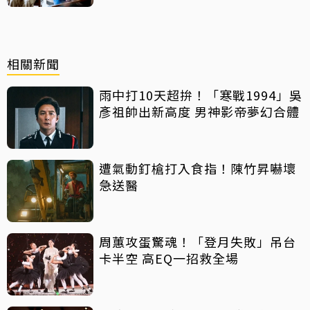
相關新聞
雨中打10天超拚！「寒戰1994」吳
彥祖帥出新高度 男神影帝夢幻合體
遭氣動釘槍打入食指！陳竹昇嚇壞
急送醫
周蕙攻蛋驚魂！「登月失敗」吊台
卡半空 高EQ一招救全場