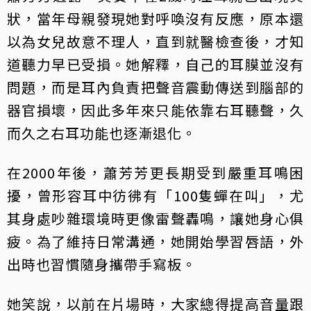
狀，當年母親發現她對呼喚沒有反應，原本還
以為女兒故意不理人，直到就醫檢查後，才知
道聽力早已受損。她解釋，自己的耳膜並沒有
問題，而是耳內負責把聲音震動傳送到腦部的
器官損壞，因此多年來只能依靠右耳聽聲，久
而久之右耳功能也逐漸退化。
在2000年後，蕭芳芳更長期受到嚴重耳鳴困
擾，曾形容耳中彷彿有「100隻蟬在叫」，尤
其身處吵雜環境時更像雷聲轟鳴，讓她身心俱
疲。為了維持日常溝通，她開始學習唇語，外
出時也習慣隨身攜帶手寫板。
她笑說，以前在片場時，大家總得提高音量跟