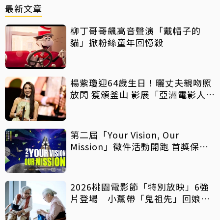
最新文章
柳丁哥哥飆高音聲演「戴帽子的
貓」掀粉絲童年回憶殺
楊紫瓊迎64歲生日！曬丈夫親吻照
放閃 獲頒釜山 影展「亞洲電影人
獎」
第二屆「Your Vision, Our
Mission」徵件活動開跑 首獎保證
影像化
2026桃園電影節「特別放映」6強
片登場 小薰帶「鬼祖先」回娘
家！