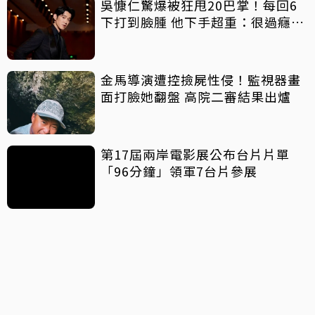
吳慷仁驚爆被狂甩20巴掌！每回6
下打到臉腫 他下手超重：很過癮享
受
金馬導演遭控撿屍性侵！監視器畫
面打臉她翻盤 高院二審結果出爐
第17屆兩岸電影展公布台片片單
「96分鐘」領軍7台片參展