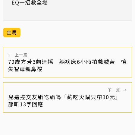
EQ一招救全場
金馬
←
上一篇
72歲方芳3劇連播 躺病床6小時拍戲喊苦 憶
失智母親鼻酸
下一篇
→
兒遭控交友騙吃騙喝「約吃火鍋只帶10元」
邵昕13字回應