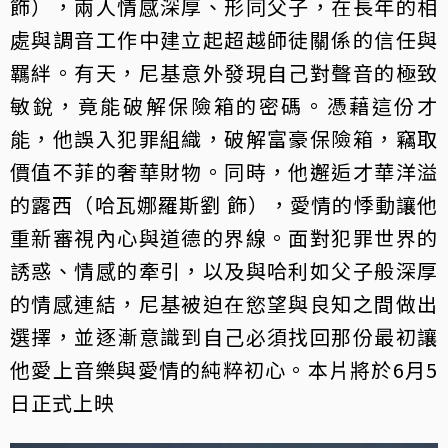
飾），兩人情感深厚、形同父子，在長年的相
處與調音工作中建立起超越師徒關係的信任與
羈絆。有天，尼基意外發現自己對聲音的極致
敏銳，竟能破解保險箱的密碼。憑藉這份才
能，他誤入犯罪組織，破解富豪保險箱，竊取
價值不菲的奢華財物。同時，他邂逅才華洋溢
的露西（哈瓦娜羅斯劉 飾），愛情的悸動讓他
重新審視內心與道德的界線。面對犯罪世界的
誘惑、情感的牽引，以及與哈利如父子般深厚
的情感連結，尼基被迫在慾望與良知之間做出
選擇，並逐漸意識到自己必須找回那份最初讓
他愛上音樂與愛情的純粹初心。本片將於6月5
日正式上映