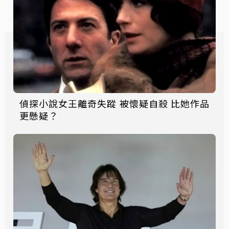
偵探小說女王離奇失蹤 被懷疑自殺 比她作品
更懸疑？