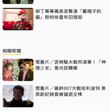
柳丁哥哥飆高音聲演「戴帽子的
貓」掀粉絲童年回憶殺
相關新聞
懷舊片／宮崎駿大戰阿湯哥！「神
隱少女」風光逆轉勝
懷舊片／最帥007大戰哈利波特 票
房創紀錄竟被逼退交棒