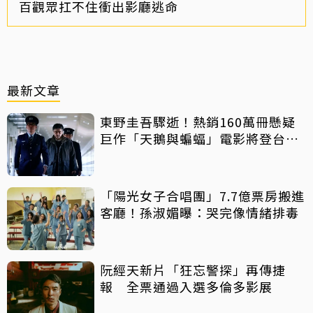
百觀眾扛不住衝出影廳逃命
最新文章
東野圭吾驟逝！熱銷160萬冊懸疑
巨作「天鵝與蝙蝠」電影將登台上
映
「陽光女子合唱團」7.7億票房搬進
客廳！孫淑媚曝：哭完像情緒排毒
阮經天新片「狂忘警探」再傳捷
報 全票通過入選多倫多影展