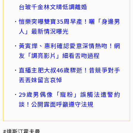
台玻千金林文晴低調離婚
愷樂突曝雙寶35周早產！曬「身邊男
人」最新情況曝光
黃寅燁、惠利確認愛意深情熱吻！網
友「調亮影片」細看舌吻過程
直播主肥大叔46歲驟逝！昔競爭對手
丟丟妹留言哀悼
29歲男偶像「寵粉」誤觸法遭警約
談！公開露面呼籲遵守法規
#達斯汀霍夫曼