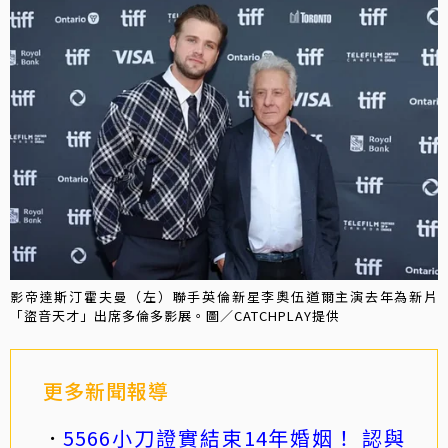
影帝達斯汀霍夫曼（左）聯手英倫新星李奧伍道爾主演去年為新片
「盜音天才」出席多倫多影展。圖／CATCHPLAY提供
更多新聞報導
5566小刀證實結束14年婚姻！ 認與