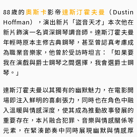
88歲的
奧斯卡
影帝
達斯汀霍夫曼
（Dustin
Hoffman），演出新片「盜音天才」本次他在
新片飾演一名資深鋼琴調音師。達斯汀霍夫曼
年輕時原本主修古典鋼琴，甚至曾認真考慮成
為職業音樂家，他曾於受訪時坦言：「如果要
我在演戲與爵士鋼琴之間選擇，我會選爵士鋼
琴。」
達斯汀霍夫曼以其獨有的幽默魅力，在電影開
場即注入鮮明的喜劇張力，同時也在角色中融
入溫暖與情感深度，使其成為推動故事發展的
重要存在，本片融合犯罪、音樂與情感關係等
元素，在緊湊節奏中同時展現幽默與情感厚