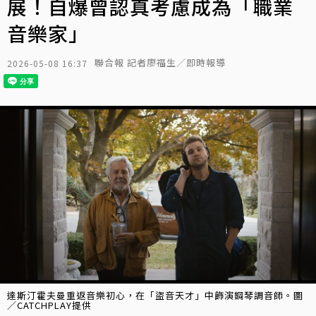
展！自爆曾認真考慮成為「職業
音樂家」
聯合報 記者廖福生／即時報導
2026-05-08 16:37
達斯汀霍夫曼重返音樂初心，在「盜音天才」中飾演鋼琴調音師。圖
／CATCHPLAY提供