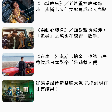
《西城故事》／老片重拍略顯過
時 奧斯卡最佳女配角成最大亮點
《樂動心旋律》／面對親情羈絆，
「追尋」之際也在練習「放手」
《在車上》奧斯卡摘金 也讓西島
秀俊成日本影帝「呆萌惹人愛」
好萊塢最傳奇雙胞大戰 竟拖到現在
才有結果！