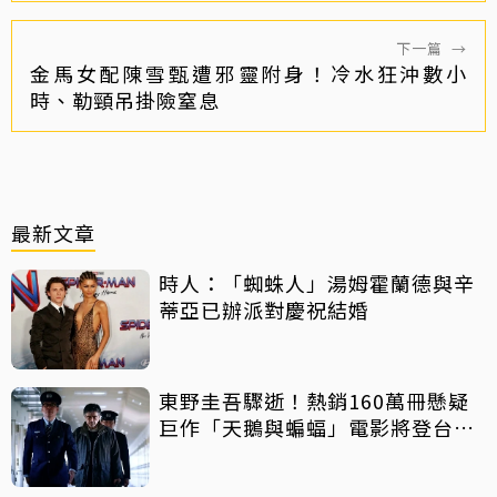
下一篇
→
金馬女配陳雪甄遭邪靈附身！冷水狂沖數小
時、勒頸吊掛險窒息
最新文章
時人：「蜘蛛人」湯姆霍蘭德與辛
蒂亞已辦派對慶祝結婚
東野圭吾驟逝！熱銷160萬冊懸疑
巨作「天鵝與蝙蝠」電影將登台上
映