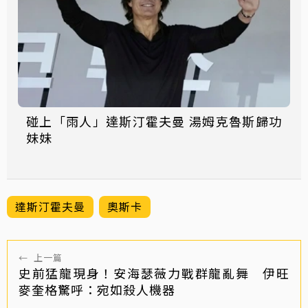
碰上「雨人」達斯汀霍夫曼 湯姆克魯斯歸功
妹妹
達斯汀霍夫曼
奧斯卡
←
上一篇
史前猛龍現身！安海瑟薇力戰群龍亂舞 伊旺
麥奎格驚呼：宛如殺人機器