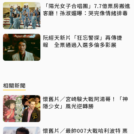
「陽光女子合唱團」7.7億票房搬進
客廳！孫淑媚曝：哭完像情緒排毒
阮經天新片「狂忘警探」再傳捷
報 全票通過入選多倫多影展
相關新聞
懷舊片／宮崎駿大戰阿湯哥！「神
隱少女」風光逆轉勝
懷舊片／最帥007大戰哈利波特 票