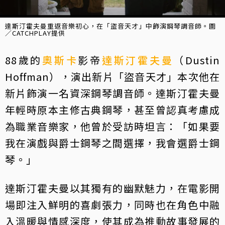
達斯汀霍夫曼重返音樂初心，在「盜音天才」中飾演鋼琴調音師。圖
／CATCHPLAY提供
88歲的
奧斯卡
影帝
達斯汀霍夫曼
（Dustin
Hoffman），演出新片「盜音天才」本次他在
新片飾演一名資深鋼琴調音師。達斯汀霍夫曼
年輕時原本主修古典鋼琴，甚至曾認真考慮成
為職業音樂家，他曾於受訪時坦言：「如果要
我在演戲與爵士鋼琴之間選擇，我會選爵士鋼
琴。」
達斯汀霍夫曼以其獨有的幽默魅力，在電影開
場即注入鮮明的喜劇張力，同時也在角色中融
入溫暖與情感深度，使其成為推動故事發展的