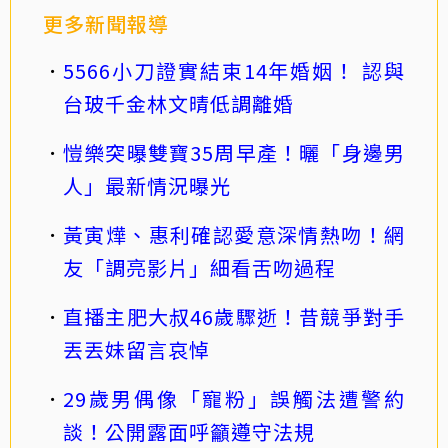
更多新聞報導
5566小刀證實結束14年婚姻！ 認與
台玻千金林文晴低調離婚
愷樂突曝雙寶35周早產！曬「身邊男
人」最新情況曝光
黃寅燁、惠利確認愛意深情熱吻！網
友「調亮影片」細看舌吻過程
直播主肥大叔46歲驟逝！昔競爭對手
丟丟妹留言哀悼
29歲男偶像「寵粉」誤觸法遭警約
談！公開露面呼籲遵守法規