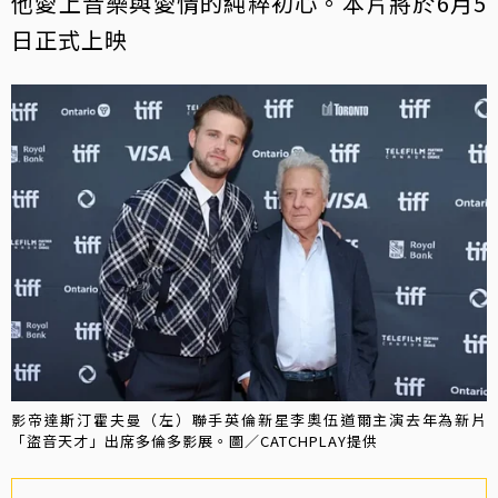
他愛上音樂與愛情的純粹初心。本片將於6月5
日正式上映
影帝達斯汀霍夫曼（左）聯手英倫新星李奧伍道爾主演去年為新片
「盜音天才」出席多倫多影展。圖／CATCHPLAY提供