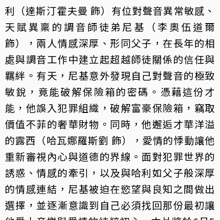
利（達斯汀霍夫曼 飾）有位對聲音異常敏感、
天賦異稟的調音師徒弟尼基（李奧伍道爾
飾），兩人情感深厚、形同父子，在長年的相
處與調音工作中建立起超越師徒關係的信任與
羈絆。有天，尼基意外發現自己對聲音的極致
敏銳，竟能破解保險箱的密碼。憑藉這份才
能，他誤入犯罪組織，破解富豪保險箱，竊取
價值不菲的奢華財物。同時，他邂逅才華洋溢
的露西（哈瓦娜羅斯劉 飾），愛情的悸動讓他
重新審視內心與道德的界線。面對犯罪世界的
誘惑、情感的牽引，以及與哈利如父子般深厚
的情感連結，尼基被迫在慾望與良知之間做出
選擇，並逐漸意識到自己必須找回那份最初讓