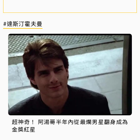
#達斯汀霍夫曼
超神奇！ 阿湯哥半年內從最爛男星翻身成為
金獎紅星