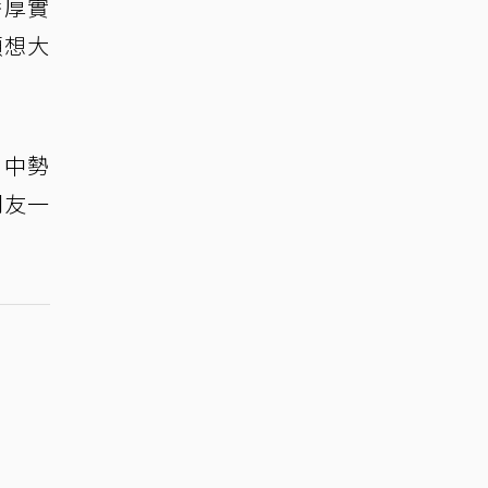
秀厚實
願想大
片中勢
朋友一