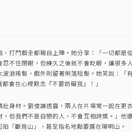
戰、打鬥戲全都親自上陣。她分享：「一切都是
會忍不住閉眼，但練久之後就不會眨眼，讓很多
大波浪捲髮，戲外則留著俐落短髮。她笑說：「
我都會在心裡默念『不要妨礙我』！」
精壯身材。劉俊謙透露，兩人在片場常一起在更
材，但我們不是自戀的人，不會互相誇獎。」他
起拍「斷背山」，甚至指名地點要選在陽明山。