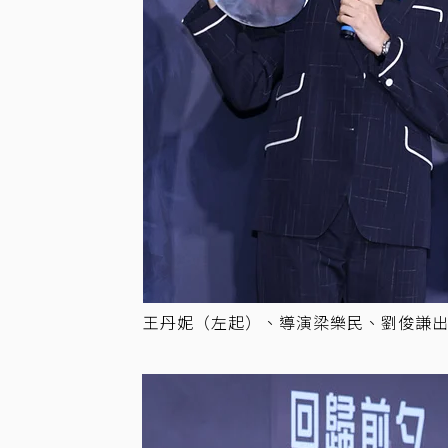
王丹妮（左起）、導演梁樂民、劉俊謙出