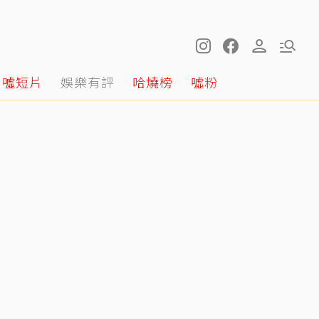
噓短片
娛樂有評
哈燒榜
噓粉