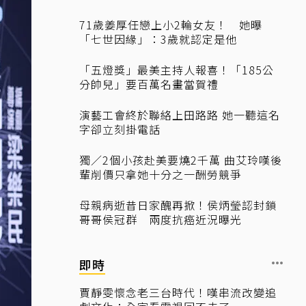
71歲姜厚任戀上小2輪女友！ 她曝
「七世因緣」：3歲就認定是他
「五燈獎」最美主持人報喜！「185公
分帥兒」要百萬名畫當賀禮
演藝工會終於聯絡上田路路 她一聽這名
字卻立刻掛電話
獨／2個小孩赴美要燒2千萬 曲艾玲嘆後
輩削價只拿她十分之一酬勞競爭
母親病逝昔日家醜再掀！侯炳瑩認封鎖
哥哥侯冠群 兩度抗癌近況曝光
即時
賈靜雯懷念老三台時代！嘆串流改變追