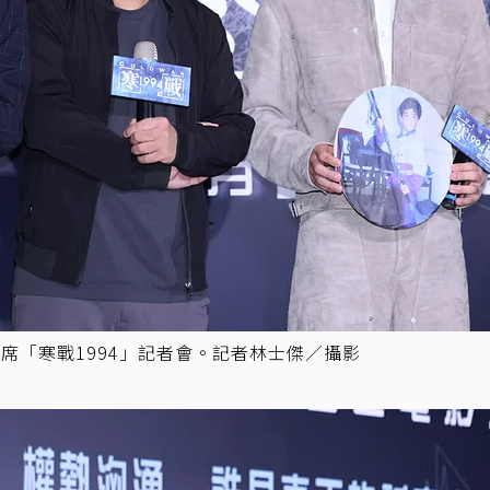
席「寒戰1994」記者會。記者林士傑／攝影