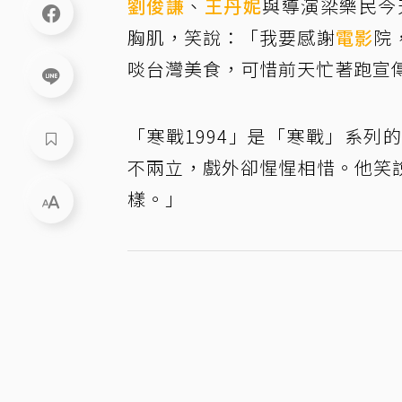
劉俊謙
、
王丹妮
與導演梁樂民今
胸肌，笑說：「我要感謝
電影
院
啖台灣美食，可惜前天忙著跑宣
「寒戰1994」是「寒戰」系
不兩立，戲外卻惺惺相惜。他笑
樣。」