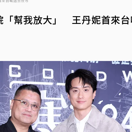
首來台喊話去夜市
院「幫我放大」 王丹妮首來台