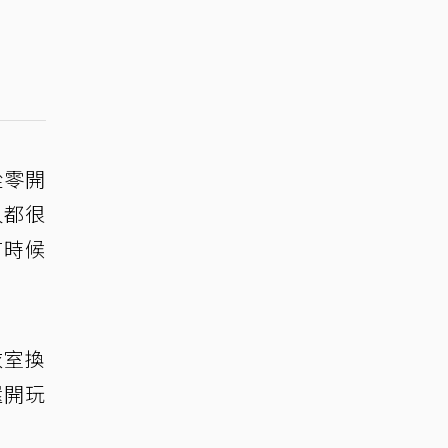
從零開
人都很
有時候
衣室換
還開玩