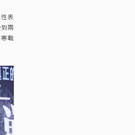
感性表
受到兩
「寒戰