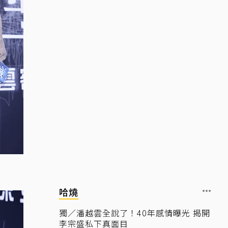
哈燒
獨／潘越雲全說了！40年感情曝光 揭開
李宗盛私下真面目