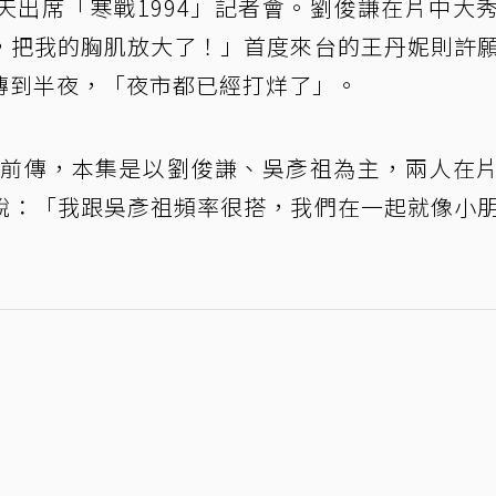
天出席「寒戰1994」記者會。劉俊謙在片中大
，把我的胸肌放大了！」首度來台的王丹妮則許
傳到半夜，「夜市都已經打烊了」。
列的前傳，本集是以劉俊謙、吳彥祖為主，兩人在
說：「我跟吳彥祖頻率很搭，我們在一起就像小