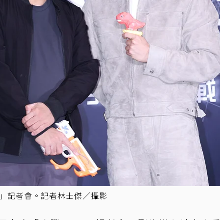
4」記者會。記者林士傑／攝影