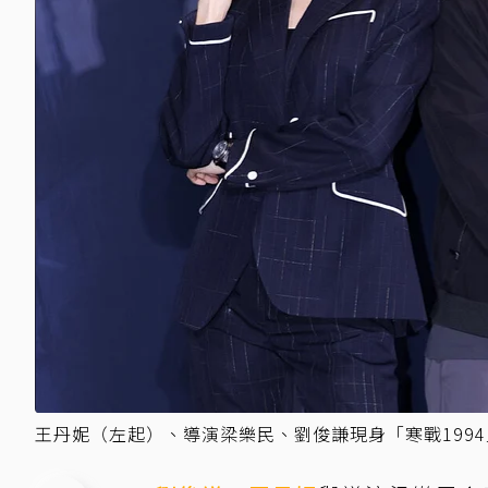
王丹妮（左起）、導演梁樂民、劉俊謙現身「寒戰199