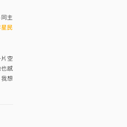
共同主
李星民
一片空
她也感
。我想