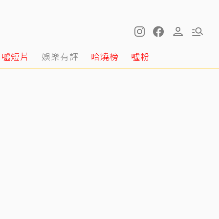
噓短片
娛樂有評
哈燒榜
噓粉