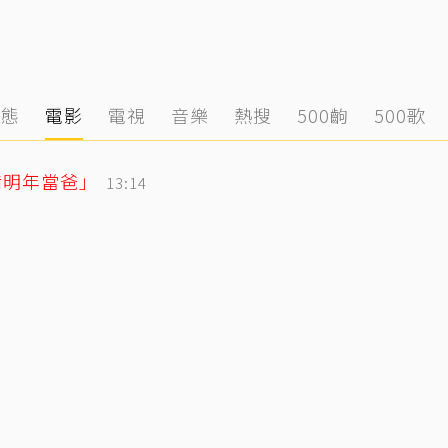
動態
電影
電視
音樂
熱搜
500齣
500歌
備明年當爸」
13:14