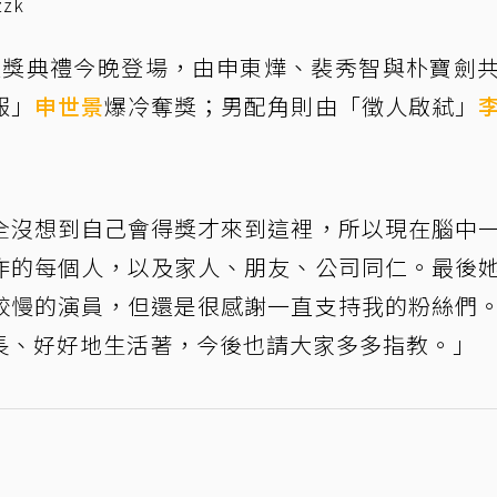
zk
頒獎典禮今晚登場，由申東燁、裴秀智與朴寶劍
報」
申世景
爆冷奪獎；男配角則由「徵人啟弒」
全沒想到自己會得獎才來到這裡，所以現在腦中
作的每個人，以及家人、朋友、公司同仁。最後
較慢的演員，但還是很感謝一直支持我的粉絲們
長、好好地生活著，今後也請大家多多指教。」