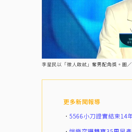
李星民以「徵人啟弒」奪男配角獎。圖／摘
更多新聞報導
5566小刀證實結束1
愷樂突曝雙寶35周早