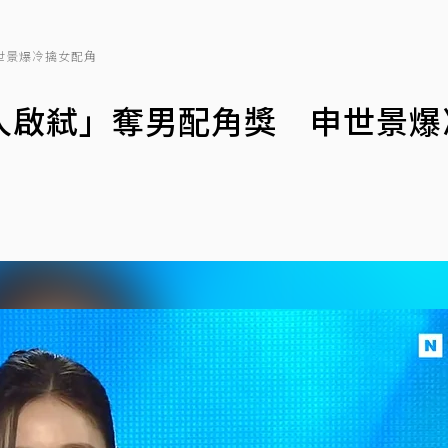
世景爆冷擒女配角
人啟弒」奪男配角獎 申世景爆