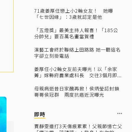
71歲姜厚任戀上小2輪女友！ 她曝
「七世因緣」：3歲就認定是他
「五燈獎」最美主持人報喜！「185公
分帥兒」要百萬名畫當賀禮
演藝工會終於聯絡上田路路 她一聽這名
字卻立刻掛電話
姜厚任小2輪女友前夫曝光！以「余家
菁」嫁縣府農業處科長 交往3個月即...
母親病逝昔日家醜再掀！侯炳瑩認封鎖
哥哥侯冠群 兩度抗癌近況曝光
即時
賈靜雯連打3天傷痕累累！父親節憶亡父