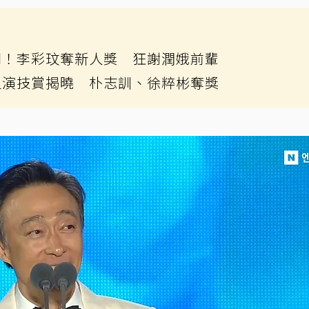
胡！李彩玟奪新人獎 狂謝潤娥前輩
人演技賞揭曉 朴志訓、徐粹彬奪獎