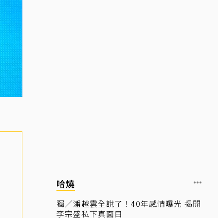
哈燒
獨／潘越雲全說了！40年感情曝光 揭開
李宗盛私下真面目