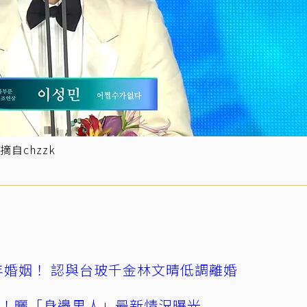
自chzzk
4年婚姻！ 認與台玻千金林文晴低調離婚
產！曬「身邊男人」最新情況曝光