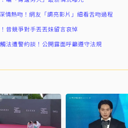
深情熱吻！網友「調亮影片」細看舌吻過程
逝！昔競爭對手丟丟妹留言哀悼
誤觸法遭警約談！公開露面呼籲遵守法規