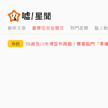
最新文章
姜厚任女友發文
熱門星聞
藝人
56歲及川光博宣布再婚！雙喜臨門「準
快訊